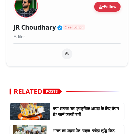
person_add
Follow
Verified Public Figure 
JR Choudhary
Chief Editor
Editor
RELATED
POSTS
क्या आपका घर प्राकृतिक आपदा के लिए तैयार
है? जानें ज़रूरी बातें
भारत का पहला पेट–यकृत–प्लीहा शुद्धि किट,