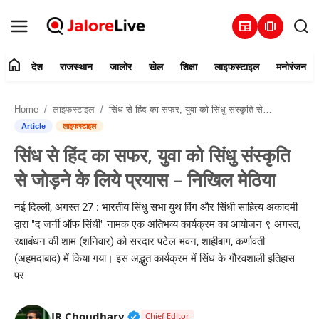
newspaper
amp_stories
home
देश
राजस्थान
जालोर
खेल
शिक्षा
लाइफस्टाइल
मनोरंजन
हमारे बारे में
Home
लाइफस्टाइल
सिंध से हिंद का सफर, युवा को सिंधु संस्कृति से जोड़ने के लिये प्रयास – निखिल मेठिया
संपर्क करें
Article
लाइफस्टाइल
सिंध से हिंद का सफर, युवा को सिंधु संस्कृति
देश
से जोड़ने के लिये प्रयास – निखिल मेठिया
राजस्थान
नई दिल्ली, अगस्त 27 : भारतीय सिंधु सभा युथ विंग और सिंधी साहित्य अकादमी
द्वारा "द जर्नी ऑफ सिंधी" नामक एक अतिभव्य कार्यक्रम का आयोजन ९ अगस्त,
जालोर
रक्षाबंधन की शाम (शनिवार) को सरदार पटेल भवन, शाहीबाग, कर्णावती
(अहमदाबाद) में किया गया। इस अद्भुत कार्यक्रम में सिंध के गौरवशाली इतिहास
खेल
पर
शिक्षा
Verified Public Figure • 30 Mar, 2
JR Choudhary
Chief Editor