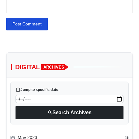
Post Comment
DIGITAL
ARCHIVES
calendar_today
Jump to specific date:
search
Search Archives
folder_open
May 2023
11