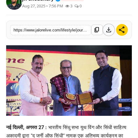
Aug 27, 2025 • 7:56 PM
3
0
लाइफस्टाइल
मनोरंजन
download
share
content_copy
https://www.jalorelive.com/lifestyle/journey-from-sindh-to-hind-effort-to
तकनीक
विशेष
बिज़नेस
नई दिल्ली, अगस्त 27 :
भारतीय सिंधु सभा युथ विंग और सिंधी साहित्य
अकादमी द्वारा "द जर्नी ऑफ सिंधी" नामक एक अतिभव्य कार्यक्रम का