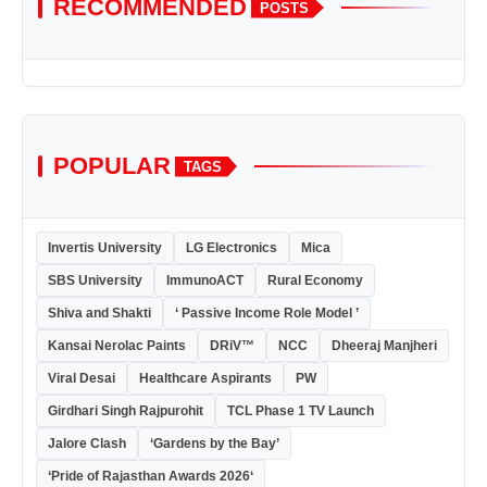
RECOMMENDED
POSTS
POPULAR
TAGS
Invertis University
LG Electronics
Mica
SBS University
ImmunoACT
Rural Economy
Shiva and Shakti
‘ Passive Income Role Model ’
Kansai Nerolac Paints
DRiV™
NCC
Dheeraj Manjheri
Viral Desai
Healthcare Aspirants
PW
Girdhari Singh Rajpurohit
TCL Phase 1 TV Launch
Jalore Clash
‘Gardens by the Bay’
‘Pride of Rajasthan Awards 2026‘