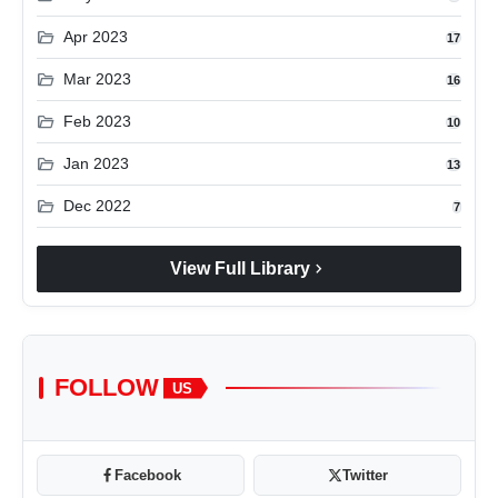
folder_open
Apr 2023
17
folder_open
Mar 2023
16
folder_open
Feb 2023
10
folder_open
Jan 2023
13
folder_open
Dec 2022
7
chevron_right
View Full Library
FOLLOW
US
Facebook
Twitter