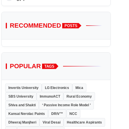
RECOMMENDED
POSTS
POPULAR
TAGS
Invertis University
LG Electronics
Mica
SBS University
ImmunoACT
Rural Economy
Shiva and Shakti
‘ Passive Income Role Model ’
Kansai Nerolac Paints
DRiV™
NCC
Dheeraj Manjheri
Viral Desai
Healthcare Aspirants