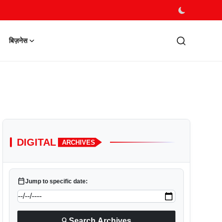
बिज़नेस
DIGITAL
ARCHIVES
calendar_today
Jump to specific date:
search
Search Archives