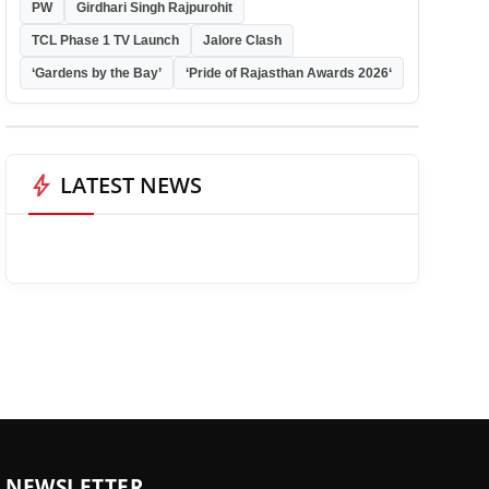
PW
Girdhari Singh Rajpurohit
TCL Phase 1 TV Launch
Jalore Clash
‘Gardens by the Bay’
‘Pride of Rajasthan Awards 2026‘
bolt
LATEST NEWS
NEWSLETTER