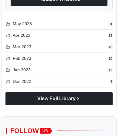
folder_open
May 2023
11
folder_open
Apr 2023
17
folder_open
Mar 2023
16
folder_open
Feb 2023
10
folder_open
Jan 2023
13
folder_open
Dec 2022
7
chevron_right
View Full Library
FOLLOW
US