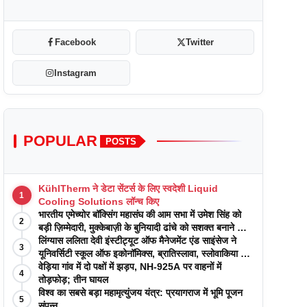
Facebook
Twitter
Instagram
POPULAR
POSTS
KühlTherm ने डेटा सेंटर्स के लिए स्वदेशी Liquid
1
Cooling Solutions लॉन्च किए
भारतीय एमेच्योर बॉक्सिंग महासंघ की आम सभा में उमेश सिंह को
2
बड़ी ज़िम्मेदारी, मुक्केबाज़ी के बुनियादी ढांचे को सशक्त बनाने का
वादा
लिंग्यास ललिता देवी इंस्टीट्यूट ऑफ मैनेजमेंट एंड साइंसेज ने
3
यूनिवर्सिटी स्कूल ऑफ इकोनॉमिक्स, ब्रातिस्लावा, स्लोवाकिया के
साथ अकादमिक पत्रिकाओं में प्रकाशन रणनीतियों पर एक
वेड़िया गांव में दो पक्षों में झड़प, NH-925A पर वाहनों में
4
दिवसीय कार्यशाला का आयोजन किया
तोड़फोड़; तीन घायल
विश्व का सबसे बड़ा महामृत्युंजय यंत्र: प्रयागराज में भूमि पूजन
5
संपन्न