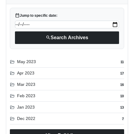
calendar_today
Jump to specific date:
search
Search Archives
folder_open
May 2023
11
folder_open
Apr 2023
17
folder_open
Mar 2023
16
folder_open
Feb 2023
10
folder_open
Jan 2023
13
folder_open
Dec 2022
7