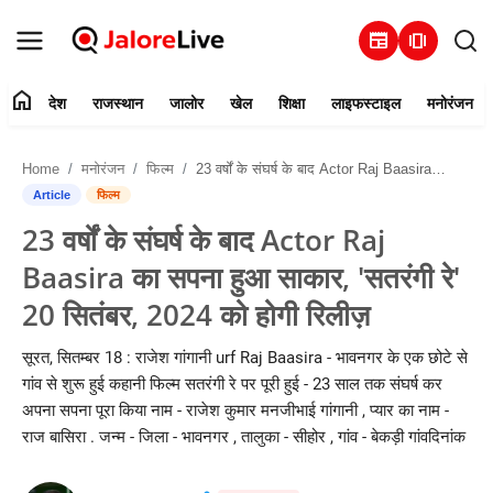
newspaper
amp_stories
home
देश
राजस्थान
जालोर
खेल
शिक्षा
लाइफस्टाइल
मनोरंजन
हमारे बारे में
Home
मनोरंजन
फिल्म
23 वर्षों के संघर्ष के बाद Actor Raj Baasira का सपना हुआ साकार, 'सतरंगी रे' 20 सितंबर, 2024 को होगी रिलीज़
संपर्क करें
Article
फिल्म
23 वर्षों के संघर्ष के बाद Actor Raj
देश
Baasira का सपना हुआ साकार, 'सतरंगी रे'
राजस्थान
20 सितंबर, 2024 को होगी रिलीज़
जालोर
सूरत, सितम्बर 18 : राजेश गांगानी urf Raj Baasira - भावनगर के एक छोटे से
गांव से शुरू हुई कहानी फिल्म सतरंगी रे पर पूरी हुई - 23 साल तक संघर्ष कर
खेल
अपना सपना पूरा किया नाम - राजेश कुमार मनजीभाई गांगानी , प्यार का नाम -
राज बासिरा . जन्म - जिला - भावनगर , तालुका - सीहोर , गांव - बेकड़ी गांवदिनांक
शिक्षा