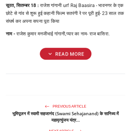
सूरत, सितम्बर 18 :
राजेश
गांगानी
urf Raj Baasira -
भावनगर
के
एक
छोटे
से
गांव
से
शुरू
हुई
कहानी
फिल्म
सतरंगी
रे
पर
पूरी
हुई
- 23
साल
तक
संघर्ष
कर
अपना
सपना
पूरा
किया
नाम
-
राजेश
कुमार
मनजीभाई
गांगानी
,
प्यार
का
नाम
-
राज
बासिरा
.
expand_more
READ MORE
PREVIOUS ARTICLE
भूमिपूजन में स्वामी सहजानंद (Swami Sehajanand) के सानिध्य में
महामृत्युंजय यंत्र...