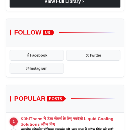
chevron_right
View Full Library
FOLLOW
US
Facebook
Twitter
Instagram
POPULAR
POSTS
KühlTherm ने डेटा सेंटर्स के लिए स्वदेशी Liquid Cooling
1
Solutions लॉन्च किए
भारतीय एमेच्योर बॉक्सिंग महासंघ की आम सभा में उमेश सिंह को बड़ी