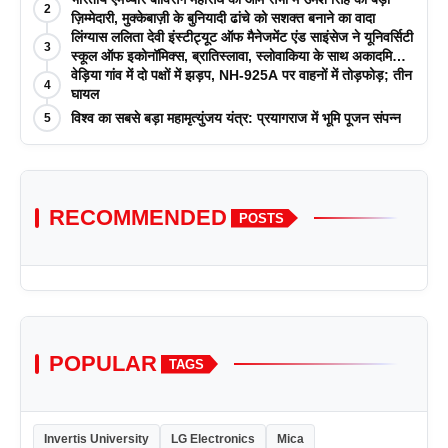
2
ज़िम्मेदारी, मुक्केबाज़ी के बुनियादी ढांचे को सशक्त बनाने का वादा
लिंग्यास ललिता देवी इंस्टीट्यूट ऑफ मैनेजमेंट एंड साइंसेज ने यूनिवर्सिटी
3
स्कूल ऑफ इकोनॉमिक्स, ब्रातिस्लावा, स्लोवाकिया के साथ अकादमिक
पत्रिकाओं में प्रकाशन रणनीतियों पर एक दिवसीय कार्यशाला का
वेड़िया गांव में दो पक्षों में झड़प, NH-925A पर वाहनों में तोड़फोड़; तीन
4
आयोजन किया
घायल
विश्व का सबसे बड़ा महामृत्युंजय यंत्र: प्रयागराज में भूमि पूजन संपन्न
5
RECOMMENDED
POSTS
POPULAR
TAGS
Invertis University
LG Electronics
Mica