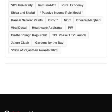
SBS University
ImmunoACT
Rural Economy
Shiva and Shakti
‘ Passive Income Role Model ’
Kansai Nerolac Paints
DRiV™
NCC
Dheeraj Manjheri
Viral Desai
Healthcare Aspirants
PW
Girdhari Singh Rajpurohit
TCL Phase 1 TV Launch
Jalore Clash
‘Gardens by the Bay’
‘Pride of Rajasthan Awards 2026‘