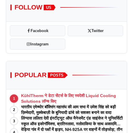
FOLLOW
US
Facebook
Twitter
Instagram
POPULAR
POSTS
KühlTherm ने डेटा सेंटर्स के लिए स्वदेशी Liquid Cooling
1
Solutions लॉन्च किए
भारतीय एमेच्योर बॉक्सिंग महासंघ की आम सभा में उमेश सिंह को बड़ी
2
ज़िम्मेदारी, मुक्केबाज़ी के बुनियादी ढांचे को सशक्त बनाने का वादा
लिंग्यास ललिता देवी इंस्टीट्यूट ऑफ मैनेजमेंट एंड साइंसेज ने यूनिवर्सिटी
3
स्कूल ऑफ इकोनॉमिक्स, ब्रातिस्लावा, स्लोवाकिया के साथ अकादमिक
पत्रिकाओं में प्रकाशन रणनीतियों पर एक दिवसीय कार्यशाला का
वेड़िया गांव में दो पक्षों में झड़प, NH-925A पर वाहनों में तोड़फोड़; तीन
4