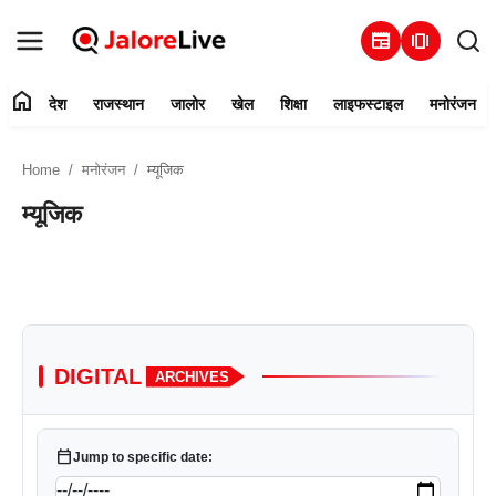
newspaper
amp_stories
home
देश
राजस्थान
जालोर
खेल
शिक्षा
लाइफस्टाइल
मनोरंजन
हमारे बारे में
Home
मनोरंजन
म्यूजिक
संपर्क करें
म्यूजिक
देश
राजस्थान
जालोर
DIGITAL
ARCHIVES
खेल
calendar_today
Jump to specific date:
शिक्षा