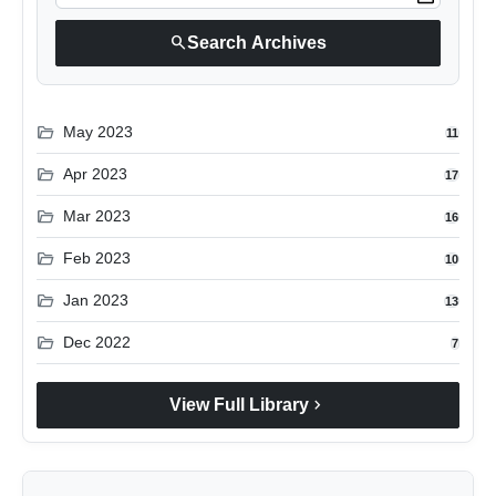
लाइफस्टाइल
search
Search Archives
मनोरंजन
folder_open
तकनीक
May 2023
11
folder_open
Apr 2023
17
विशेष
folder_open
Mar 2023
16
बिज़नेस
folder_open
Feb 2023
10
folder_open
Jan 2023
13
folder_open
Dec 2022
7
chevron_right
View Full Library