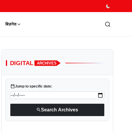
बिज़नेस
DIGITAL
ARCHIVES
calendar_today
Jump to specific date:
search
Search Archives