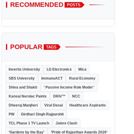
RECOMMENDED
POSTS
POPULAR
TAGS
Invertis University
LG Electronics
Mica
SBS University
ImmunoACT
Rural Economy
Shiva and Shakti
‘ Passive Income Role Model ’
Kansai Nerolac Paints
DRiV™
NCC
Dheeraj Manjheri
Viral Desai
Healthcare Aspirants
PW
Girdhari Singh Rajpurohit
TCL Phase 1 TV Launch
Jalore Clash
‘Gardens by the Bay’
‘Pride of Rajasthan Awards 2026‘