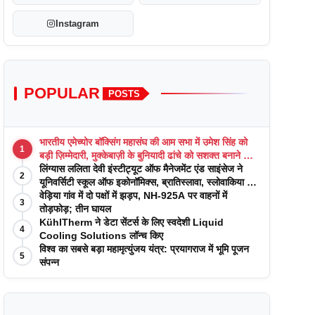
Instagram
POPULAR
POSTS
भारतीय एमेच्योर बॉक्सिंग महासंघ की आम सभा में उमेश सिंह को
1
बड़ी ज़िम्मेदारी, मुक्केबाज़ी के बुनियादी ढांचे को सशक्त बनाने का
वादा
लिंग्यास ललिता देवी इंस्टीट्यूट ऑफ मैनेजमेंट एंड साइंसेज ने
2
यूनिवर्सिटी स्कूल ऑफ इकोनॉमिक्स, ब्रातिस्लावा, स्लोवाकिया के
साथ अकादमिक पत्रिकाओं में प्रकाशन रणनीतियों पर एक
वेड़िया गांव में दो पक्षों में झड़प, NH-925A पर वाहनों में
3
दिवसीय कार्यशाला का आयोजन किया
तोड़फोड़; तीन घायल
KühlTherm ने डेटा सेंटर्स के लिए स्वदेशी Liquid
4
Cooling Solutions लॉन्च किए
विश्व का सबसे बड़ा महामृत्युंजय यंत्र: प्रयागराज में भूमि पूजन
5
संपन्न