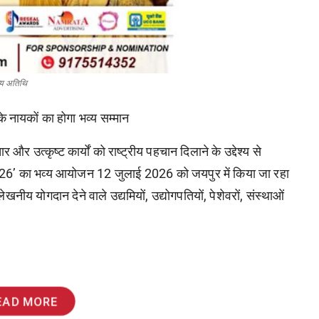
ख्य अतिथि
े नायकों का होगा भव्य सम्मान
ार
और
उत्कृष्ट
कार्यों
को
राष्ट्रीय
पहचान
दिलाने
के
उद्देश्य
से
26’
का
भव्य
आयोजन
12
जुलाई
2026
को
जयपुर
में
किया
जा
रहा
लेखनीय
योगदान
देने
वाले
उद्यमियों
,
उद्योगपतियों
,
पेशेवरों
,
संस्थाओं
EAD MORE