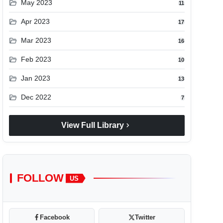
folder_open
May 2023
11
folder_open
Apr 2023
17
folder_open
Mar 2023
16
folder_open
Feb 2023
10
folder_open
Jan 2023
13
folder_open
Dec 2022
7
chevron_right
View Full Library
FOLLOW
US
Facebook
Twitter