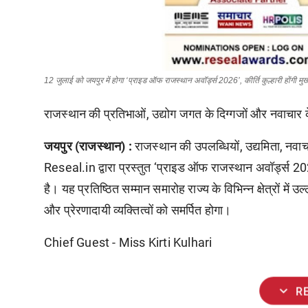
12 जुलाई को जयपुर में होगा ‘प्राइड ऑफ राजस्थान अवॉर्ड्स 2026’, कीर्ति कुल्हारी होंगी मु
राजस्थान की प्रतिभाओं, उद्योग जगत के दिग्गजों और नवाचार क
जयपुर
(
राजस्थान
)
:
राजस्थान
की
उपलब्धियों
,
उद्यमिता
,
नवाच
Reseal.in
द्वारा
प्रस्तुत
‘
प्राइड
ऑफ
राजस्थान
अवॉर्ड्स
20
है
।
यह
प्रतिष्ठित
सम्मान
समारोह
राज्य
के
विभिन्न
क्षेत्रों
में
उल्
और
प्रेरणादायी
व्यक्तित्वों
को
समर्पित
होगा
।
Chief Guest - Miss Kirti Kulhari
expand_more
R