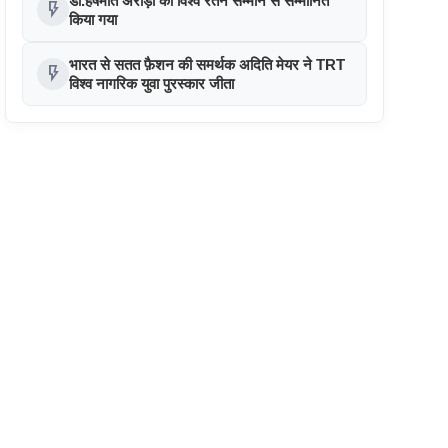
डॉ.हर्षमीत अरोड़ा को विश्व रतन सम्मान से सम्मानित
flash_on
किया गया
भारत से सतत फ़ैशन की समर्थक अदिति मेयर ने TRT
flash_on
विश्व नागरिक युवा पुरस्कार जीता