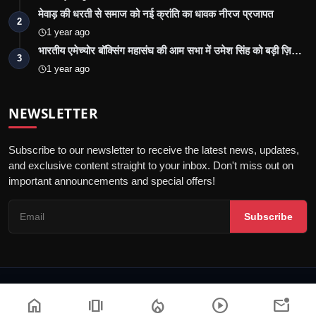
मेवाड़ की धरती से समाज को नई क्रांति का धावक नीरज प्रजापत
2
1 year ago
भारतीय एमेच्योर बॉक्सिंग महासंघ की आम सभा में उमेश सिंह को बड़ी ज़ि…
3
1 year ago
NEWSLETTER
Subscribe to our newsletter to receive the latest news, updates,
and exclusive content straight to your inbox. Don't miss out on
important announcements and special offers!
Subscribe
© 2026 Jalore Live - All Rights Reserved.
home
amp_stories
local_fire_department
play_circle
mark_email_unread
गोपनीयता नीति
संपादकीय नीति
नियम और शर्तें
पीआर न्यूज़वायर