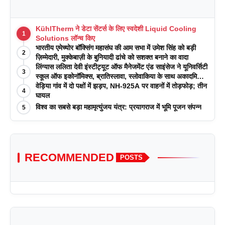
KühlTherm ने डेटा सेंटर्स के लिए स्वदेशी Liquid Cooling
1
Solutions लॉन्च किए
भारतीय एमेच्योर बॉक्सिंग महासंघ की आम सभा में उमेश सिंह को बड़ी
2
ज़िम्मेदारी, मुक्केबाज़ी के बुनियादी ढांचे को सशक्त बनाने का वादा
लिंग्यास ललिता देवी इंस्टीट्यूट ऑफ मैनेजमेंट एंड साइंसेज ने यूनिवर्सिटी
3
स्कूल ऑफ इकोनॉमिक्स, ब्रातिस्लावा, स्लोवाकिया के साथ अकादमिक
पत्रिकाओं में प्रकाशन रणनीतियों पर एक दिवसीय कार्यशाला का
वेड़िया गांव में दो पक्षों में झड़प, NH-925A पर वाहनों में तोड़फोड़; तीन
4
आयोजन किया
घायल
विश्व का सबसे बड़ा महामृत्युंजय यंत्र: प्रयागराज में भूमि पूजन संपन्न
5
RECOMMENDED
POSTS