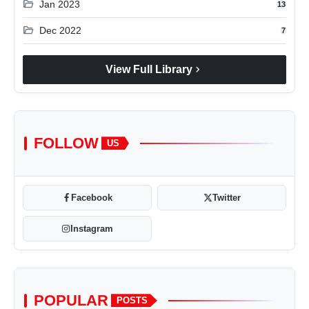
folder_open
Jan 2023
13
folder_open
Dec 2022
7
chevron_right
View Full Library
FOLLOW
US
Facebook
Twitter
Instagram
POPULAR
POSTS