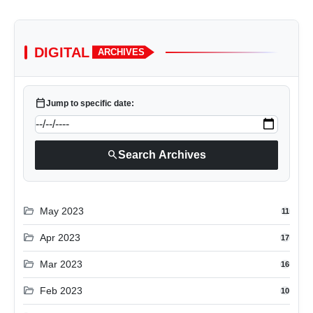
DIGITAL
ARCHIVES
calendar_today
Jump to specific date:
search
Search Archives
folder_open
May 2023
11
folder_open
Apr 2023
17
folder_open
Mar 2023
16
folder_open
Feb 2023
10