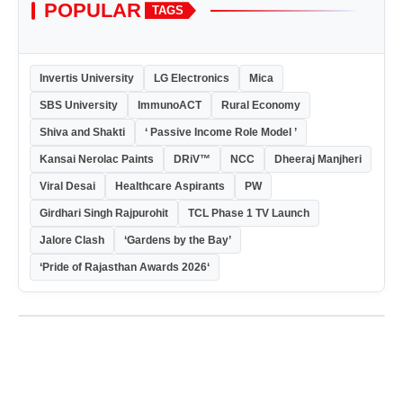
POPULAR
TAGS
Invertis University
LG Electronics
Mica
SBS University
ImmunoACT
Rural Economy
Shiva and Shakti
‘ Passive Income Role Model ’
Kansai Nerolac Paints
DRiV™
NCC
Dheeraj Manjheri
Viral Desai
Healthcare Aspirants
PW
Girdhari Singh Rajpurohit
TCL Phase 1 TV Launch
Jalore Clash
‘Gardens by the Bay’
‘Pride of Rajasthan Awards 2026‘