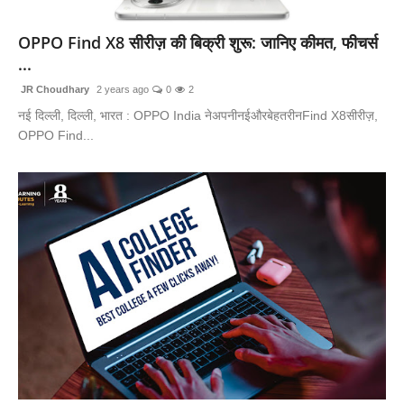
लाइफस्टाइल
OPPO Find X8 सीरीज़ की बिक्री शुरू: जानिए कीमत, फीचर्स
...
मनोरंजन
JR Choudhary
2 years ago
0
2
तकनीक
नई दिल्ली, दिल्ली, भारत : OPPO India नेअपनीनईऔरबेहतरीनFind X8सीरीज़,
OPPO Find...
विशेष
बिज़नेस