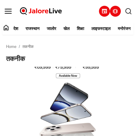
newspaper
amp_stories
home
देश
राजस्थान
जालोर
खेल
शिक्षा
लाइफस्टाइल
मनोरंजन
हमारे बारे में
Home
तकनीक
संपर्क करें
तकनीक
देश
राजस्थान
जालोर
खेल
शिक्षा