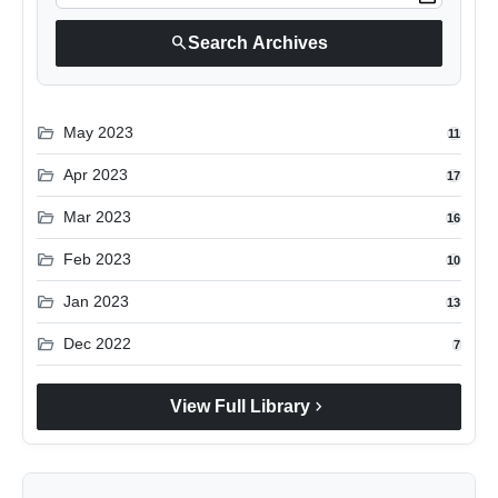
लाइफस्टाइल
search
Search Archives
मनोरंजन
folder_open
तकनीक
May 2023
11
folder_open
Apr 2023
17
विशेष
folder_open
Mar 2023
16
बिज़नेस
folder_open
Feb 2023
10
folder_open
Jan 2023
13
folder_open
Dec 2022
7
chevron_right
View Full Library