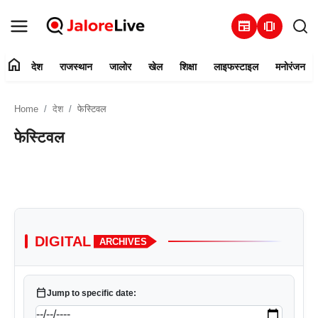
newspaper
amp_stories
home
देश
राजस्थान
जालोर
खेल
शिक्षा
लाइफस्टाइल
मनोरंजन
हमारे बारे में
Home
देश
फेस्टिवल
संपर्क करें
फेस्टिवल
देश
राजस्थान
जालोर
DIGITAL
ARCHIVES
खेल
calendar_today
Jump to specific date:
शिक्षा