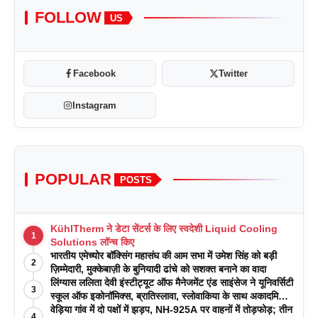
FOLLOW
US
Facebook
Twitter
Instagram
POPULAR
POSTS
KühlTherm ने डेटा सेंटर्स के लिए स्वदेशी Liquid Cooling
1
Solutions लॉन्च किए
भारतीय एमेच्योर बॉक्सिंग महासंघ की आम सभा में उमेश सिंह को बड़ी
2
ज़िम्मेदारी, मुक्केबाज़ी के बुनियादी ढांचे को सशक्त बनाने का वादा
लिंग्यास ललिता देवी इंस्टीट्यूट ऑफ मैनेजमेंट एंड साइंसेज ने यूनिवर्सिटी
3
स्कूल ऑफ इकोनॉमिक्स, ब्रातिस्लावा, स्लोवाकिया के साथ अकादमिक
पत्रिकाओं में प्रकाशन रणनीतियों पर एक दिवसीय कार्यशाला का
वेड़िया गांव में दो पक्षों में झड़प, NH-925A पर वाहनों में तोड़फोड़; तीन
4