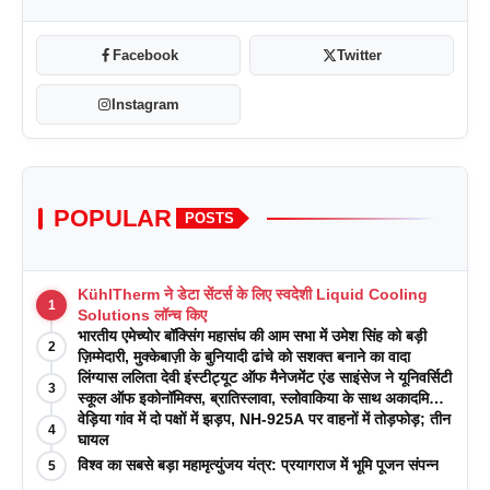
Facebook
Twitter
Instagram
POPULAR
POSTS
KühlTherm ने डेटा सेंटर्स के लिए स्वदेशी Liquid Cooling
1
Solutions लॉन्च किए
भारतीय एमेच्योर बॉक्सिंग महासंघ की आम सभा में उमेश सिंह को बड़ी
2
ज़िम्मेदारी, मुक्केबाज़ी के बुनियादी ढांचे को सशक्त बनाने का वादा
लिंग्यास ललिता देवी इंस्टीट्यूट ऑफ मैनेजमेंट एंड साइंसेज ने यूनिवर्सिटी
3
स्कूल ऑफ इकोनॉमिक्स, ब्रातिस्लावा, स्लोवाकिया के साथ अकादमिक
पत्रिकाओं में प्रकाशन रणनीतियों पर एक दिवसीय कार्यशाला का
वेड़िया गांव में दो पक्षों में झड़प, NH-925A पर वाहनों में तोड़फोड़; तीन
4
आयोजन किया
घायल
विश्व का सबसे बड़ा महामृत्युंजय यंत्र: प्रयागराज में भूमि पूजन संपन्न
5