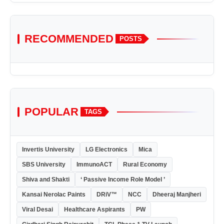
RECOMMENDED
POSTS
POPULAR
TAGS
Invertis University
LG Electronics
Mica
SBS University
ImmunoACT
Rural Economy
Shiva and Shakti
‘ Passive Income Role Model ’
Kansai Nerolac Paints
DRiV™
NCC
Dheeraj Manjheri
Viral Desai
Healthcare Aspirants
PW