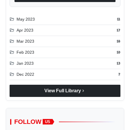
folder_open
May 2023
11
folder_open
Apr 2023
17
folder_open
Mar 2023
16
folder_open
Feb 2023
10
folder_open
Jan 2023
13
folder_open
Dec 2022
7
chevron_right
View Full Library
FOLLOW
US