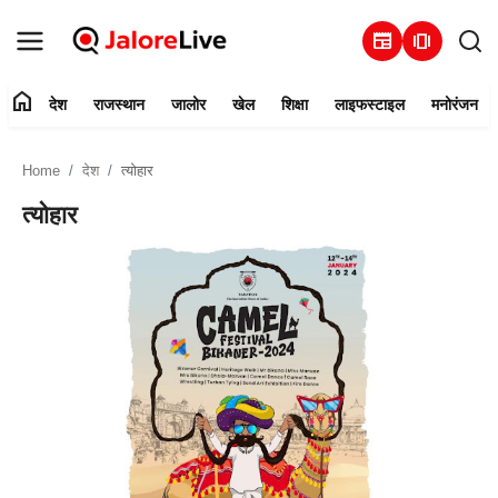
newspaper
amp_stories
home
देश
राजस्थान
जालोर
खेल
शिक्षा
लाइफस्टाइल
मनोरंजन
हमारे बारे में
Home
देश
त्योहार
संपर्क करें
त्योहार
देश
राजस्थान
जालोर
खेल
शिक्षा