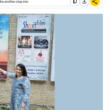
download
share
content_copy
ra-another-step-into