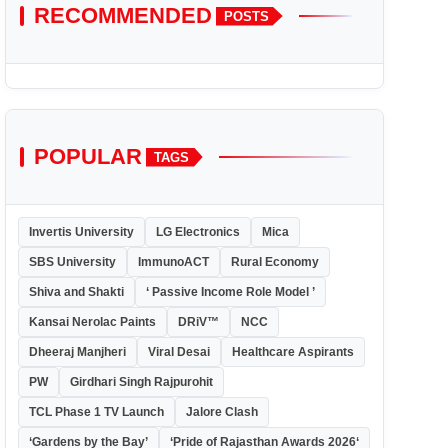
RECOMMENDED
POSTS
POPULAR
TAGS
Invertis University
LG Electronics
Mica
SBS University
ImmunoACT
Rural Economy
Shiva and Shakti
‘ Passive Income Role Model ’
Kansai Nerolac Paints
DRiV™
NCC
Dheeraj Manjheri
Viral Desai
Healthcare Aspirants
PW
Girdhari Singh Rajpurohit
TCL Phase 1 TV Launch
Jalore Clash
‘Gardens by the Bay’
‘Pride of Rajasthan Awards 2026‘