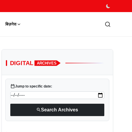
बिज़नेस
DIGITAL
ARCHIVES
calendar_today
Jump to specific date:
search
Search Archives