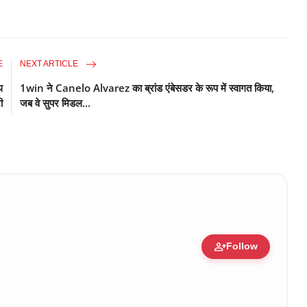
E
NEXT ARTICLE
थ
1win ने Canelo Alvarez का ब्रांड एंबेसडर के रूप में स्वागत किया,
ी
जब वे सुपर मिडल...
person_add
Follow
ure • 30 Mar, 2026