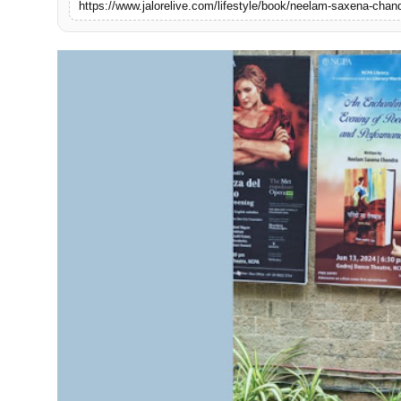
https://www.jalorelive.com/lifestyle/book/neelam-saxena-chand
लाइफस्टाइल
मनोरंजन
तकनीक
विशेष
बिज़नेस