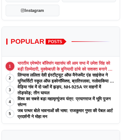
Instagram
POPULAR
POSTS
भारतीय एमेच्योर बॉक्सिंग महासंघ की आम सभा में उमेश सिंह को
1
बड़ी ज़िम्मेदारी, मुक्केबाज़ी के बुनियादी ढांचे को सशक्त बनाने का
वादा
लिंग्यास ललिता देवी इंस्टीट्यूट ऑफ मैनेजमेंट एंड साइंसेज ने
2
यूनिवर्सिटी स्कूल ऑफ इकोनॉमिक्स, ब्रातिस्लावा, स्लोवाकिया के
साथ अकादमिक पत्रिकाओं में प्रकाशन रणनीतियों पर एक
वेड़िया गांव में दो पक्षों में झड़प, NH-925A पर वाहनों में
3
दिवसीय कार्यशाला का आयोजन किया
तोड़फोड़; तीन घायल
विश्व का सबसे बड़ा महामृत्युंजय यंत्र: प्रयागराज में भूमि पूजन
4
संपन्न
जब पत्थर बोले भावनाओं की भाषा: राजकुमार गुप्ता की पेबल आर्ट
5
प्रदर्शनी ने मोहा मन