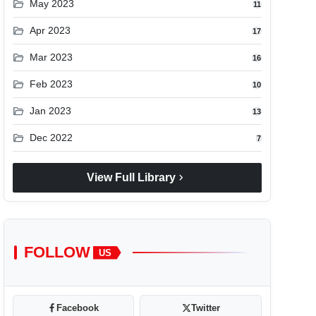
folder_open
May 2023
11
folder_open
Apr 2023
17
folder_open
Mar 2023
16
folder_open
Feb 2023
10
folder_open
Jan 2023
13
folder_open
Dec 2022
7
chevron_right
View Full Library
FOLLOW
US
Facebook
Twitter