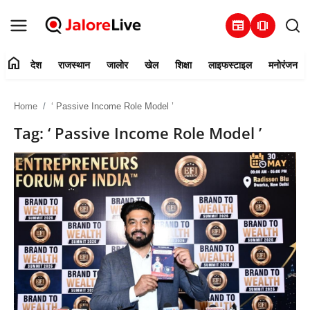
newspaper
amp_stories
home
देश
राजस्थान
जालोर
खेल
शिक्षा
लाइफस्टाइल
मनोरंजन
हमारे बारे में
Home
‘ Passive Income Role Model ’
संपर्क करें
Tag: ‘ Passive Income Role Model ’
देश
राजस्थान
जालोर
खेल
शिक्षा