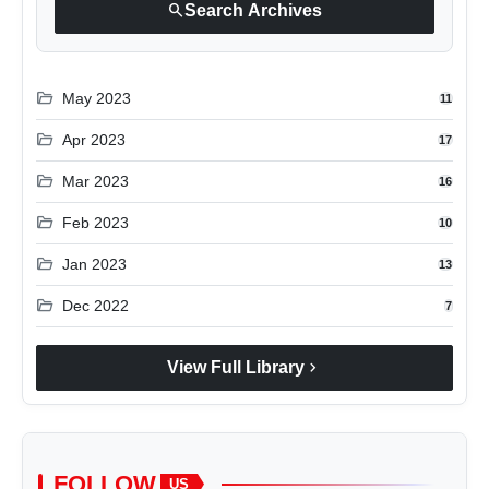
search
Search Archives
folder_open
May 2023
11
folder_open
Apr 2023
17
folder_open
Mar 2023
16
folder_open
Feb 2023
10
folder_open
Jan 2023
13
folder_open
Dec 2022
7
chevron_right
View Full Library
FOLLOW
US