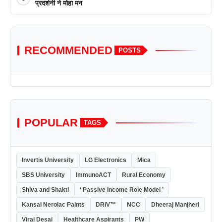
प्रदर्शनी ने मोहा मन
RECOMMENDED
POSTS
POPULAR
TAGS
Invertis University
LG Electronics
Mica
SBS University
ImmunoACT
Rural Economy
Shiva and Shakti
‘ Passive Income Role Model ’
Kansai Nerolac Paints
DRiV™
NCC
Dheeraj Manjheri
Viral Desai
Healthcare Aspirants
PW