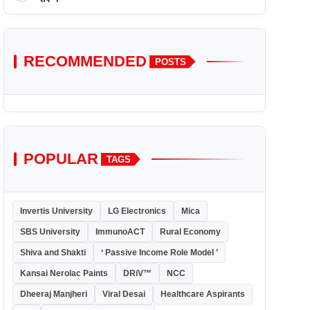
RECOMMENDED
POSTS
POPULAR
TAGS
Invertis University
LG Electronics
Mica
SBS University
ImmunoACT
Rural Economy
Shiva and Shakti
‘ Passive Income Role Model ’
Kansai Nerolac Paints
DRiV™
NCC
Dheeraj Manjheri
Viral Desai
Healthcare Aspirants