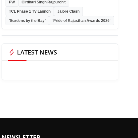
PW
Girdhari Singh Rajpurohit
TCL Phase 1 TV Launch
Jalore Clash
‘Gardens by the Bay’
‘Pride of Rajasthan Awards 2026‘
bolt
LATEST NEWS
NEWSLETTER