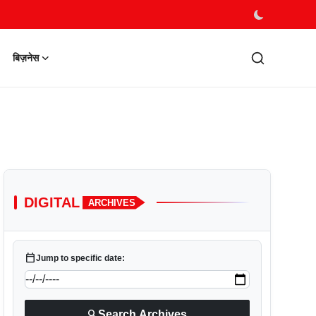
बिज़नेस
DIGITAL
ARCHIVES
calendar_today
Jump to specific date:
search
Search Archives