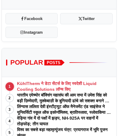
Facebook
Twitter
Instagram
POPULAR
POSTS
KühlTherm ने डेटा सेंटर्स के लिए स्वदेशी Liquid
1
Cooling Solutions लॉन्च किए
भारतीय एमेच्योर बॉक्सिंग महासंघ की आम सभा में उमेश सिंह को
2
बड़ी ज़िम्मेदारी, मुक्केबाज़ी के बुनियादी ढांचे को सशक्त बनाने का
वादा
लिंग्यास ललिता देवी इंस्टीट्यूट ऑफ मैनेजमेंट एंड साइंसेज ने
3
यूनिवर्सिटी स्कूल ऑफ इकोनॉमिक्स, ब्रातिस्लावा, स्लोवाकिया के
साथ अकादमिक पत्रिकाओं में प्रकाशन रणनीतियों पर एक
वेड़िया गांव में दो पक्षों में झड़प, NH-925A पर वाहनों में
4
दिवसीय कार्यशाला का आयोजन किया
तोड़फोड़; तीन घायल
विश्व का सबसे बड़ा महामृत्युंजय यंत्र: प्रयागराज में भूमि पूजन
5
संपन्न