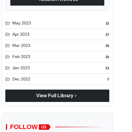
folder_open
May 2023
11
folder_open
Apr 2023
17
folder_open
Mar 2023
16
folder_open
Feb 2023
10
folder_open
Jan 2023
13
folder_open
Dec 2022
7
chevron_right
View Full Library
FOLLOW
US