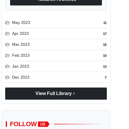
folder_open
May 2023
11
folder_open
Apr 2023
17
folder_open
Mar 2023
16
folder_open
Feb 2023
10
folder_open
Jan 2023
13
folder_open
Dec 2022
7
chevron_right
View Full Library
FOLLOW
US