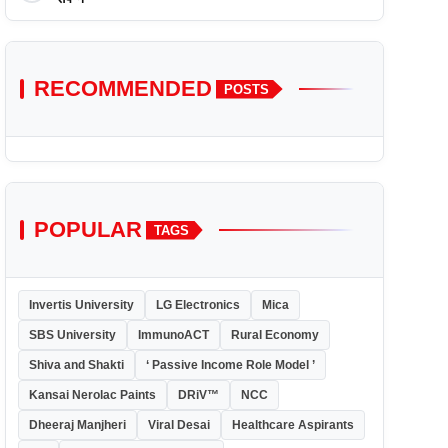
RECOMMENDED
POSTS
POPULAR
TAGS
Invertis University
LG Electronics
Mica
SBS University
ImmunoACT
Rural Economy
Shiva and Shakti
‘ Passive Income Role Model ’
Kansai Nerolac Paints
DRiV™
NCC
Dheeraj Manjheri
Viral Desai
Healthcare Aspirants