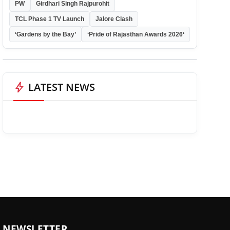
PW
Girdhari Singh Rajpurohit
TCL Phase 1 TV Launch
Jalore Clash
‘Gardens by the Bay’
‘Pride of Rajasthan Awards 2026‘
bolt
LATEST NEWS
NEWSLETTER