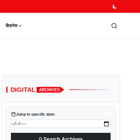
बिज़नेस
DIGITAL
ARCHIVES
calendar_today
Jump to specific date:
search
Search Archives