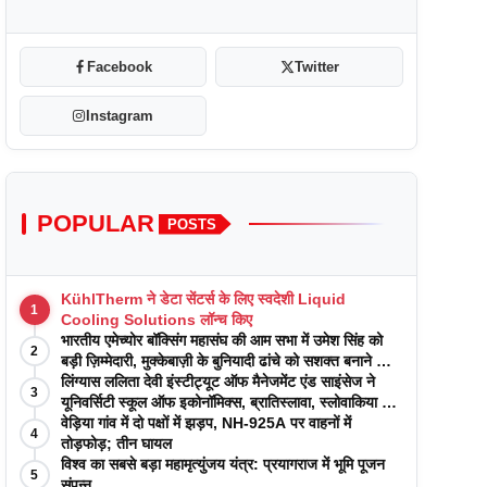
Facebook
Twitter
Instagram
POPULAR
POSTS
KühlTherm ने डेटा सेंटर्स के लिए स्वदेशी Liquid
1
Cooling Solutions लॉन्च किए
भारतीय एमेच्योर बॉक्सिंग महासंघ की आम सभा में उमेश सिंह को
2
बड़ी ज़िम्मेदारी, मुक्केबाज़ी के बुनियादी ढांचे को सशक्त बनाने का
वादा
लिंग्यास ललिता देवी इंस्टीट्यूट ऑफ मैनेजमेंट एंड साइंसेज ने
3
यूनिवर्सिटी स्कूल ऑफ इकोनॉमिक्स, ब्रातिस्लावा, स्लोवाकिया के
साथ अकादमिक पत्रिकाओं में प्रकाशन रणनीतियों पर एक
वेड़िया गांव में दो पक्षों में झड़प, NH-925A पर वाहनों में
4
दिवसीय कार्यशाला का आयोजन किया
तोड़फोड़; तीन घायल
विश्व का सबसे बड़ा महामृत्युंजय यंत्र: प्रयागराज में भूमि पूजन
5
संपन्न