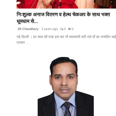
लाइफस्टाइल
निःशुल्क अनाज वितरण व हेल्थ चेकअप के साथ भक्त
मनोरंजन
धूमधाम से...
JR Choudhary
3 years ago
0
0
तकनीक
नई दिल्ली । हर साल की तरह इस बार भी ममतामयी श्री राधे माँ का जन्मदिन कई
प्रकार ...
विशेष
बिज़नेस