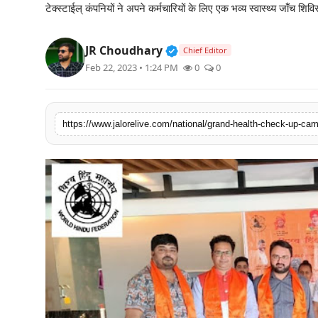
टेक्स्टाईल् कंपनियों ने अपने कर्मचारियों के लिए एक भव्य स्वास्थ्य जाँच श
लाइफस्टाइल
Verified Public Figure • 3
JR Choudhary
मनोरंजन
Chief Editor
Feb 22, 2023 • 1:24 PM
0
0
तकनीक
विशेष
https://www.jalorelive.com/national/grand-health-check-up-cam
बिज़नेस