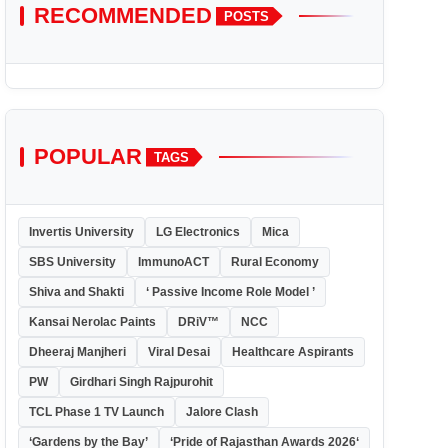
RECOMMENDED
POSTS
POPULAR
TAGS
Invertis University
LG Electronics
Mica
SBS University
ImmunoACT
Rural Economy
Shiva and Shakti
‘ Passive Income Role Model ’
Kansai Nerolac Paints
DRiV™
NCC
Dheeraj Manjheri
Viral Desai
Healthcare Aspirants
PW
Girdhari Singh Rajpurohit
TCL Phase 1 TV Launch
Jalore Clash
‘Gardens by the Bay’
‘Pride of Rajasthan Awards 2026‘