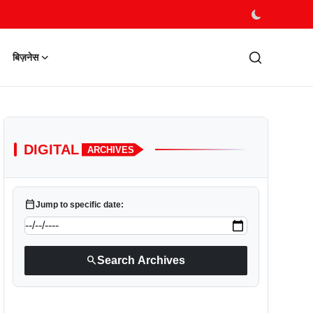
बिज़नेस
DIGITAL
ARCHIVES
calendar_today
Jump to specific date:
search
Search Archives