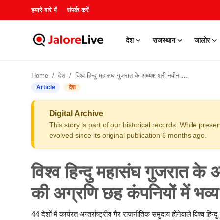
हमारे बारे में
संपर्क करें
देश
राजस्थान
जालोर
हमारे बारे में
Home
देश
विश्व हिन्दु महासंघ गुजरात के अध्यक्ष श्री नवीन कुमठ द्वारा सूरत की अग्रणि छह कंपनियों में भव्य स्वास्थ्य जाँच शिविर का आयोजन
संपर्क करें
Article
देश
देश
Digital Archive
This story is part of our historical records. While pres
राजस्थान
evolved since its original publication 6 months ago.
जालोर
विश्व हिन्दु महासंघ गुजरात के अ
खेल
की अग्रणि छह कंपनियों में भव्
शिक्षा
44 देशों में कार्यरत अन्तर्राष्ट्रीय गैर राजनीतिक समुदाय होनेवाले विश्व