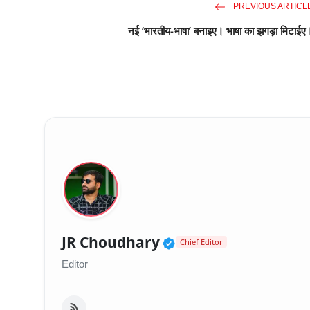
PREVIOUS ARTICL
नई ‘भारतीय-भाषा’ बनाइए। भाषा का झगड़ा मिटाईए
Verified Public Fig
JR Choudhary
Chief Editor
Editor