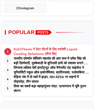
Instagram
POPULAR
POSTS
KühlTherm ने डेटा सेंटर्स के लिए स्वदेशी Liquid
1
Cooling Solutions लॉन्च किए
भारतीय एमेच्योर बॉक्सिंग महासंघ की आम सभा में उमेश सिंह को
2
बड़ी ज़िम्मेदारी, मुक्केबाज़ी के बुनियादी ढांचे को सशक्त बनाने का
वादा
लिंग्यास ललिता देवी इंस्टीट्यूट ऑफ मैनेजमेंट एंड साइंसेज ने
3
यूनिवर्सिटी स्कूल ऑफ इकोनॉमिक्स, ब्रातिस्लावा, स्लोवाकिया के
साथ अकादमिक पत्रिकाओं में प्रकाशन रणनीतियों पर एक
वेड़िया गांव में दो पक्षों में झड़प, NH-925A पर वाहनों में
4
दिवसीय कार्यशाला का आयोजन किया
तोड़फोड़; तीन घायल
विश्व का सबसे बड़ा महामृत्युंजय यंत्र: प्रयागराज में भूमि पूजन
5
संपन्न