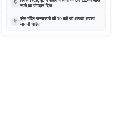
विनर्स इंस्टीट्यूट ने शहीद परिवारों के लिए 12.44 लाख
flash_on
रुपये का योगदान दिया
प्रेम मंदिर जन्माष्टमी की 10 बातें जो आपको अवश्य
flash_on
जाननी चाहिए