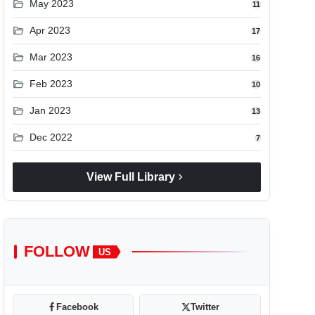
folder_open
May 2023
11
folder_open
Apr 2023
17
folder_open
Mar 2023
16
folder_open
Feb 2023
10
folder_open
Jan 2023
13
folder_open
Dec 2022
7
chevron_right
View Full Library
FOLLOW
US
Facebook
Twitter