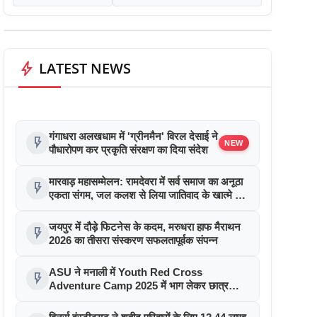
bolt
LATEST NEWS
गंगाधरा अलखधाम में 'ग्रीनमैन' विरल देसाई ने
flash_on
NEW
पौधारोपण कर प्रकृति संरक्षण का दिया संदेश
मारवाड़ महासम्मेलन: रामदेवरा में सर्व समाज का अनूठा
flash_on
एकता संगम, जल कलश से लिया जातिवाद के खात्मे का
संकल्प
जयपुर में दौड़े फिटनेस के कदम, मरुधरा हाफ मैराथन
flash_on
2026 का तीसरा संस्करण सफलतापूर्वक संपन्न
ASU ने मनाली में Youth Red Cross
flash_on
Adventure Camp 2025 में भाग लेकर छात्र
नेतृत्व को दी नई उड़ान