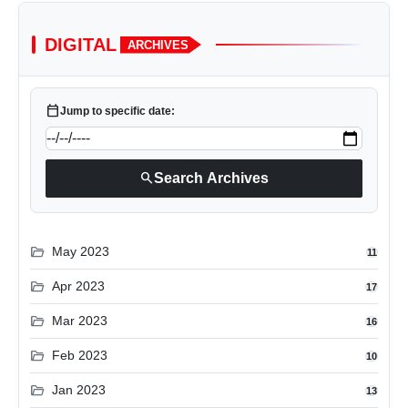
DIGITAL
ARCHIVES
calendar_today
Jump to specific date:
search
Search Archives
folder_open
May 2023
11
folder_open
Apr 2023
17
folder_open
Mar 2023
16
folder_open
Feb 2023
10
folder_open
Jan 2023
13