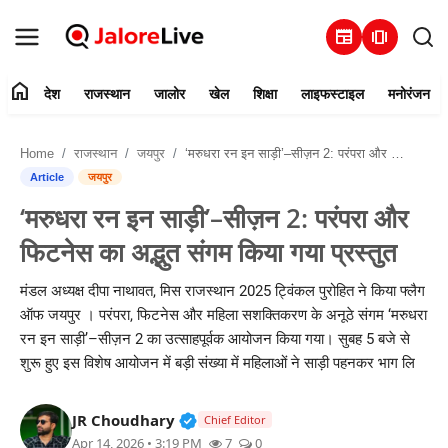
newspaper
amp_stories
home
देश
राजस्थान
जालोर
खेल
शिक्षा
लाइफस्टाइल
मनोरंजन
हमारे बारे में
Home
राजस्थान
जयपुर
‘मरुधरा रन इन साड़ी’–सीज़न 2: परंपरा और फिटनेस का अद्भुत संगम किया गया प्रस्तुत
संपर्क करें
Article
जयपुर
‘मरुधरा रन इन साड़ी’–सीज़न 2: परंपरा और
देश
फिटनेस का अद्भुत संगम किया गया प्रस्तुत
राजस्थान
मंडल अध्यक्ष दीपा नाथावत, मिस राजस्थान 2025 ट्विंकल पुरोहित ने किया फ्लैग
ऑफ जयपुर । परंपरा, फिटनेस और महिला सशक्तिकरण के अनूठे संगम ‘मरुधरा
जालोर
रन इन साड़ी’–सीज़न 2 का उत्साहपूर्वक आयोजन किया गया। सुबह 5 बजे से
शुरू हुए इस विशेष आयोजन में बड़ी संख्या में महिलाओं ने साड़ी पहनकर भाग लि
खेल
Verified Public Figure • 30 Mar, 2
JR Choudhary
शिक्षा
Chief Editor
Apr 14, 2026 • 3:19 PM
7
0