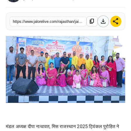
लाइफस्टाइल
download
share
content_copy
मनोरंजन
https://www.jalorelive.com/rajasthan/jaipur/marudhara-run-in-saree-season-2-amazing
तकनीक
विशेष
बिज़नेस
मंडल अध्यक्ष दीपा नाथावत, मिस राजस्थान 2025 ट्विंकल पुरोहित ने