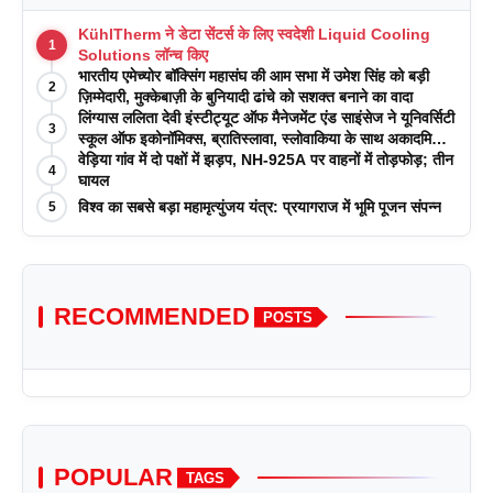
KühlTherm ने डेटा सेंटर्स के लिए स्वदेशी Liquid Cooling
1
Solutions लॉन्च किए
भारतीय एमेच्योर बॉक्सिंग महासंघ की आम सभा में उमेश सिंह को बड़ी
2
ज़िम्मेदारी, मुक्केबाज़ी के बुनियादी ढांचे को सशक्त बनाने का वादा
लिंग्यास ललिता देवी इंस्टीट्यूट ऑफ मैनेजमेंट एंड साइंसेज ने यूनिवर्सिटी
3
स्कूल ऑफ इकोनॉमिक्स, ब्रातिस्लावा, स्लोवाकिया के साथ अकादमिक
पत्रिकाओं में प्रकाशन रणनीतियों पर एक दिवसीय कार्यशाला का
वेड़िया गांव में दो पक्षों में झड़प, NH-925A पर वाहनों में तोड़फोड़; तीन
4
आयोजन किया
घायल
विश्व का सबसे बड़ा महामृत्युंजय यंत्र: प्रयागराज में भूमि पूजन संपन्न
5
RECOMMENDED
POSTS
POPULAR
TAGS