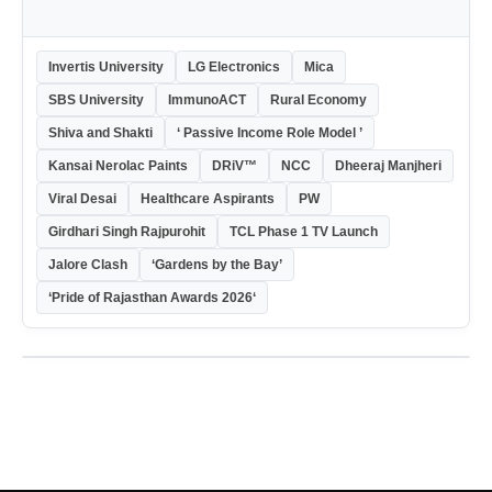
Invertis University
LG Electronics
Mica
SBS University
ImmunoACT
Rural Economy
Shiva and Shakti
‘ Passive Income Role Model ’
Kansai Nerolac Paints
DRiV™
NCC
Dheeraj Manjheri
Viral Desai
Healthcare Aspirants
PW
Girdhari Singh Rajpurohit
TCL Phase 1 TV Launch
Jalore Clash
‘Gardens by the Bay’
‘Pride of Rajasthan Awards 2026‘