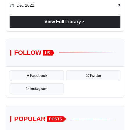
folder_open
Dec 2022
7
chevron_right
View Full Library
FOLLOW
US
Facebook
Twitter
Instagram
POPULAR
POSTS