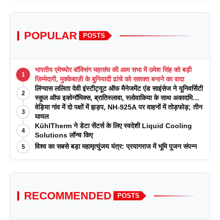
POPULAR
POSTS
भारतीय एमेच्योर बॉक्सिंग महासंघ की आम सभा में उमेश सिंह को बड़ी
1
ज़िम्मेदारी, मुक्केबाज़ी के बुनियादी ढांचे को सशक्त बनाने का वादा
लिंग्यास ललिता देवी इंस्टीट्यूट ऑफ मैनेजमेंट एंड साइंसेज ने यूनिवर्सिटी
2
स्कूल ऑफ इकोनॉमिक्स, ब्रातिस्लावा, स्लोवाकिया के साथ अकादमिक
पत्रिकाओं में प्रकाशन रणनीतियों पर एक दिवसीय कार्यशाला का
वेड़िया गांव में दो पक्षों में झड़प, NH-925A पर वाहनों में तोड़फोड़; तीन
3
आयोजन किया
घायल
KühlTherm ने डेटा सेंटर्स के लिए स्वदेशी Liquid Cooling
4
Solutions लॉन्च किए
विश्व का सबसे बड़ा महामृत्युंजय यंत्र: प्रयागराज में भूमि पूजन संपन्न
5
RECOMMENDED
POSTS