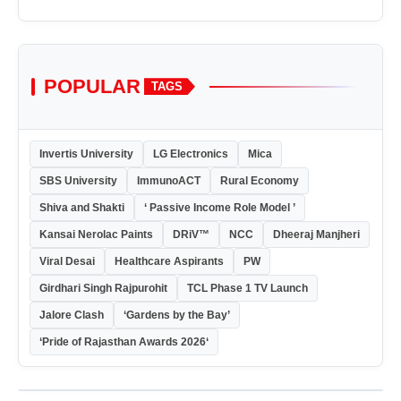
POPULAR
TAGS
Invertis University
LG Electronics
Mica
SBS University
ImmunoACT
Rural Economy
Shiva and Shakti
‘ Passive Income Role Model ’
Kansai Nerolac Paints
DRiV™
NCC
Dheeraj Manjheri
Viral Desai
Healthcare Aspirants
PW
Girdhari Singh Rajpurohit
TCL Phase 1 TV Launch
Jalore Clash
‘Gardens by the Bay’
‘Pride of Rajasthan Awards 2026‘