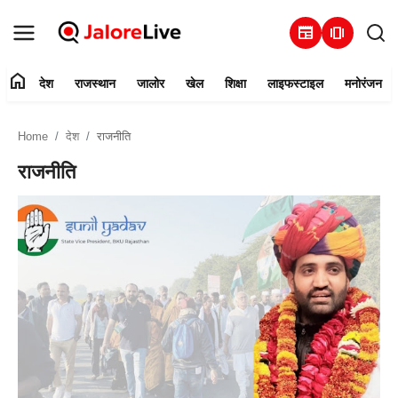
newspaper
amp_stories
home
देश
राजस्थान
जालोर
खेल
शिक्षा
लाइफस्टाइल
मनोरंजन
हमारे बारे में
Home
देश
राजनीति
संपर्क करें
राजनीति
देश
राजस्थान
जालोर
खेल
शिक्षा