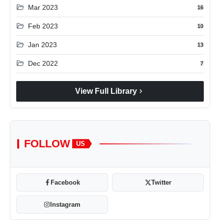
folder_open
Mar 2023
16
folder_open
Feb 2023
10
folder_open
Jan 2023
13
folder_open
Dec 2022
7
chevron_right
View Full Library
FOLLOW
US
Facebook
Twitter
Instagram