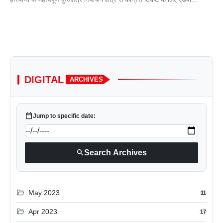
DIGITAL
ARCHIVES
calendar_today
Jump to specific date:
search
Search Archives
folder_open
May 2023
11
folder_open
Apr 2023
17