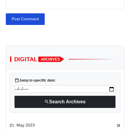
Post Comment
DIGITAL
ARCHIVES
calendar_today
Jump to specific date:
search
Search Archives
folder_open
May 2023
11