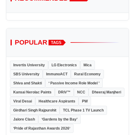
POPULAR
TAGS
Invertis University
LG Electronics
Mica
SBS University
ImmunoACT
Rural Economy
Shiva and Shakti
‘ Passive Income Role Model ’
Kansai Nerolac Paints
DRiV™
NCC
Dheeraj Manjheri
Viral Desai
Healthcare Aspirants
PW
Girdhari Singh Rajpurohit
TCL Phase 1 TV Launch
Jalore Clash
‘Gardens by the Bay’
‘Pride of Rajasthan Awards 2026‘