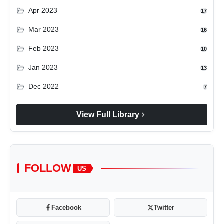
folder_open
Apr 2023
17
folder_open
Mar 2023
16
folder_open
Feb 2023
10
folder_open
Jan 2023
13
folder_open
Dec 2022
7
chevron_right
View Full Library
FOLLOW
US
Facebook
Twitter