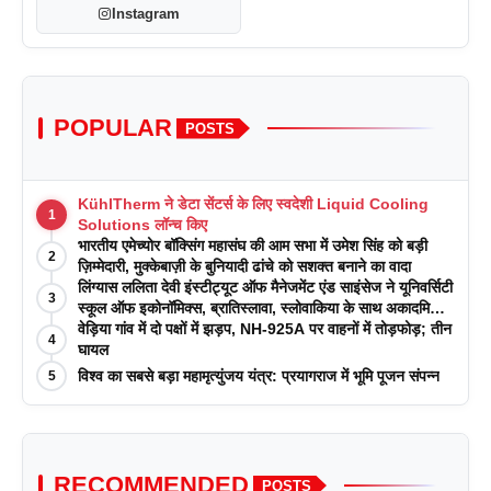
Instagram
POPULAR
POSTS
KühlTherm ने डेटा सेंटर्स के लिए स्वदेशी Liquid Cooling
1
Solutions लॉन्च किए
भारतीय एमेच्योर बॉक्सिंग महासंघ की आम सभा में उमेश सिंह को बड़ी
2
ज़िम्मेदारी, मुक्केबाज़ी के बुनियादी ढांचे को सशक्त बनाने का वादा
लिंग्यास ललिता देवी इंस्टीट्यूट ऑफ मैनेजमेंट एंड साइंसेज ने यूनिवर्सिटी
3
स्कूल ऑफ इकोनॉमिक्स, ब्रातिस्लावा, स्लोवाकिया के साथ अकादमिक
पत्रिकाओं में प्रकाशन रणनीतियों पर एक दिवसीय कार्यशाला का
वेड़िया गांव में दो पक्षों में झड़प, NH-925A पर वाहनों में तोड़फोड़; तीन
4
आयोजन किया
घायल
विश्व का सबसे बड़ा महामृत्युंजय यंत्र: प्रयागराज में भूमि पूजन संपन्न
5
RECOMMENDED
POSTS