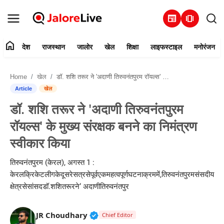
newspaper
amp_stories
home
देश
राजस्थान
जालोर
खेल
शिक्षा
लाइफस्टाइल
मनोरंजन
हमारे बारे में
Home
खेल
डॉ. शशि तरूर ने 'अदाणी तिरुवनंतपुरम रॉयल्स' के मुख्य संरक्षक बनने का निमंत्रण स्वीकार किया
संपर्क करें
Article
खेल
डॉ. शशि तरूर ने 'अदाणी तिरुवनंतपुरम
देश
रॉयल्स' के मुख्य संरक्षक बनने का निमंत्रण
राजस्थान
स्वीकार किया
जालोर
तिरुवनंतपुरम (केरल), अगस्त 1 :
केरलक्रिकेटलीगकेदूसरेसत्रसेपूर्वएकमहत्वपूर्णघटनाक्रममें,तिरुवनंतपुरमसंसदीय
खेल
क्षेत्रसेसांसदडॉ.शशितरूरने‘ अदाणीतिरुवनंतपुर
शिक्षा
Verified Public Figure • 30 Mar, 2
JR Choudhary
Chief Editor