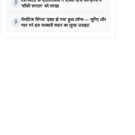
देश-विदेश के प्रतिनिधियों ने दिल्ली प्रेस कॉन्फ्रेंस में
flash_on
'शौंकी सरदार' को सराहा
रोमांटिक सिंगल 'इश्क़ हो गया' हुआ लॉन्च — सुनिए और
flash_on
प्यार भरे इस जज़्बाती सफ़र का लुत्फ़ उठाइए!