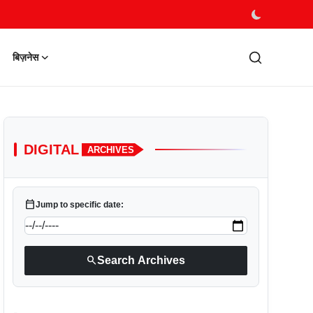
बिज़नेस
DIGITAL
ARCHIVES
calendar_today
Jump to specific date:
search
Search Archives