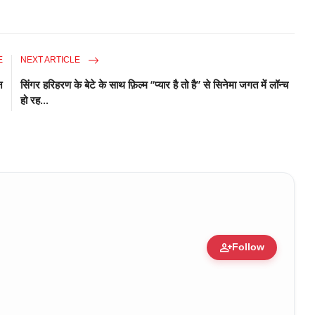
E
NEXT ARTICLE
न
सिंगर हरिहरण के बेटे के साथ फ़िल्म “प्यार है तो है” से सिनेमा जगत में लॉन्च
हो रह...
person_add
Follow
ure • 30 Mar, 2026