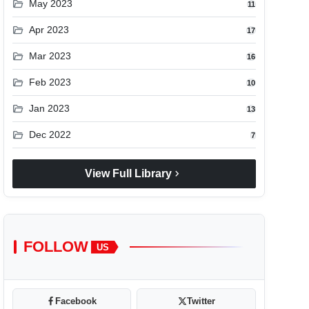
folder_open
May 2023
11
folder_open
Apr 2023
17
folder_open
Mar 2023
16
folder_open
Feb 2023
10
folder_open
Jan 2023
13
folder_open
Dec 2022
7
chevron_right
View Full Library
FOLLOW
US
Facebook
Twitter