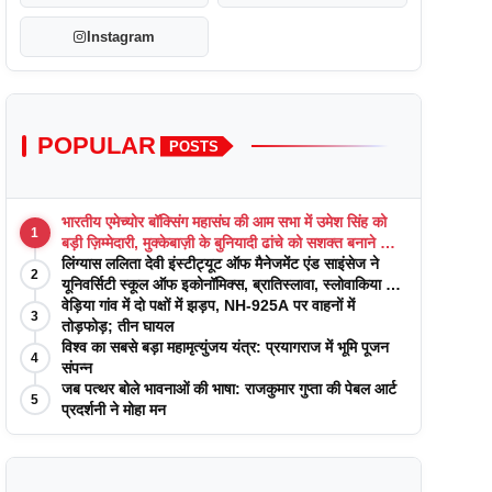
Instagram
POPULAR
POSTS
भारतीय एमेच्योर बॉक्सिंग महासंघ की आम सभा में उमेश सिंह को
1
बड़ी ज़िम्मेदारी, मुक्केबाज़ी के बुनियादी ढांचे को सशक्त बनाने का
वादा
लिंग्यास ललिता देवी इंस्टीट्यूट ऑफ मैनेजमेंट एंड साइंसेज ने
2
यूनिवर्सिटी स्कूल ऑफ इकोनॉमिक्स, ब्रातिस्लावा, स्लोवाकिया के
साथ अकादमिक पत्रिकाओं में प्रकाशन रणनीतियों पर एक
वेड़िया गांव में दो पक्षों में झड़प, NH-925A पर वाहनों में
3
दिवसीय कार्यशाला का आयोजन किया
तोड़फोड़; तीन घायल
विश्व का सबसे बड़ा महामृत्युंजय यंत्र: प्रयागराज में भूमि पूजन
4
संपन्न
जब पत्थर बोले भावनाओं की भाषा: राजकुमार गुप्ता की पेबल आर्ट
5
प्रदर्शनी ने मोहा मन