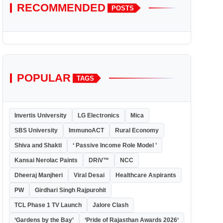
RECOMMENDED
POSTS
POPULAR
TAGS
Invertis University
LG Electronics
Mica
SBS University
ImmunoACT
Rural Economy
Shiva and Shakti
‘ Passive Income Role Model ’
Kansai Nerolac Paints
DRiV™
NCC
Dheeraj Manjheri
Viral Desai
Healthcare Aspirants
PW
Girdhari Singh Rajpurohit
TCL Phase 1 TV Launch
Jalore Clash
‘Gardens by the Bay’
‘Pride of Rajasthan Awards 2026‘