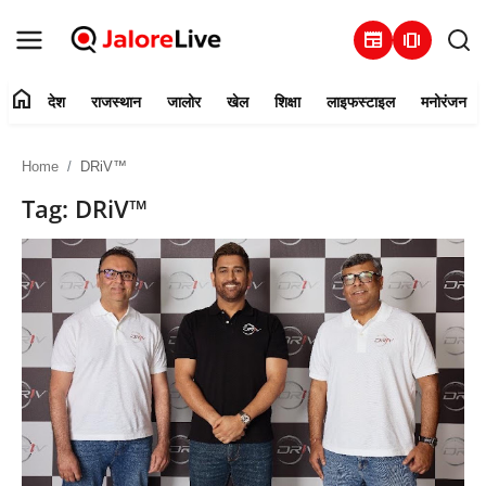
newspaper
amp_stories
home
देश
राजस्थान
जालोर
खेल
शिक्षा
लाइफस्टाइल
मनोरंजन
हमारे बारे में
Home
DRiV™
संपर्क करें
Tag: DRiV™
देश
राजस्थान
जालोर
खेल
शिक्षा