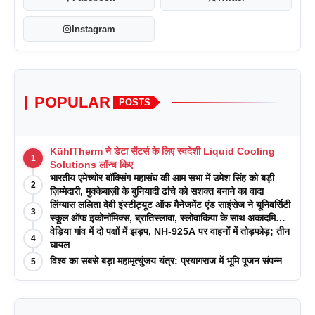
Instagram
POPULAR
POSTS
KühlTherm ने डेटा सेंटर्स के लिए स्वदेशी Liquid Cooling
1
Solutions लॉन्च किए
भारतीय एमेच्योर बॉक्सिंग महासंघ की आम सभा में उमेश सिंह को बड़ी
2
ज़िम्मेदारी, मुक्केबाज़ी के बुनियादी ढांचे को सशक्त बनाने का वादा
लिंग्यास ललिता देवी इंस्टीट्यूट ऑफ मैनेजमेंट एंड साइंसेज ने यूनिवर्सिटी
3
स्कूल ऑफ इकोनॉमिक्स, ब्रातिस्लावा, स्लोवाकिया के साथ अकादमिक
पत्रिकाओं में प्रकाशन रणनीतियों पर एक दिवसीय कार्यशाला का
वेड़िया गांव में दो पक्षों में झड़प, NH-925A पर वाहनों में तोड़फोड़; तीन
4
आयोजन किया
घायल
विश्व का सबसे बड़ा महामृत्युंजय यंत्र: प्रयागराज में भूमि पूजन संपन्न
5