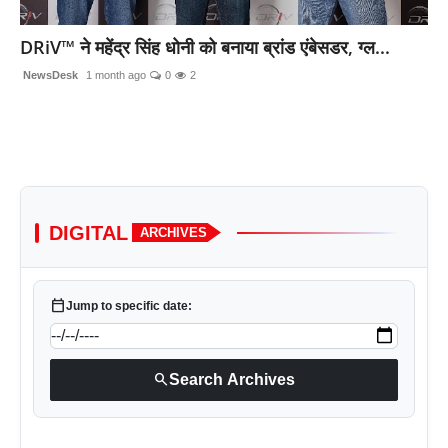
लाइफस्टाइल
DRiV™ ने महेंद्र सिंह धोनी को बनाया ब्रांड एंबेसडर, ग्ल...
मनोरंजन
NewsDesk
1 month ago
0
2
तकनीक
विशेष
बिज़नेस
DIGITAL
ARCHIVES
calendar_today
Jump to specific date:
search
Search Archives