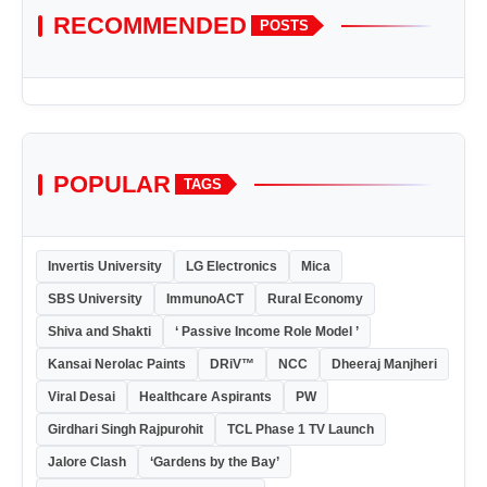
RECOMMENDED
POSTS
POPULAR
TAGS
Invertis University
LG Electronics
Mica
SBS University
ImmunoACT
Rural Economy
Shiva and Shakti
‘ Passive Income Role Model ’
Kansai Nerolac Paints
DRiV™
NCC
Dheeraj Manjheri
Viral Desai
Healthcare Aspirants
PW
Girdhari Singh Rajpurohit
TCL Phase 1 TV Launch
Jalore Clash
‘Gardens by the Bay’