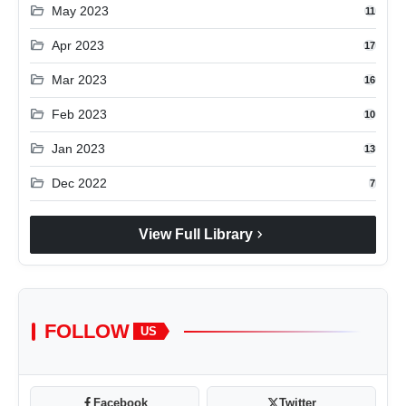
folder_open
May 2023
11
folder_open
Apr 2023
17
folder_open
Mar 2023
16
folder_open
Feb 2023
10
folder_open
Jan 2023
13
folder_open
Dec 2022
7
chevron_right
View Full Library
FOLLOW
US
Facebook
Twitter