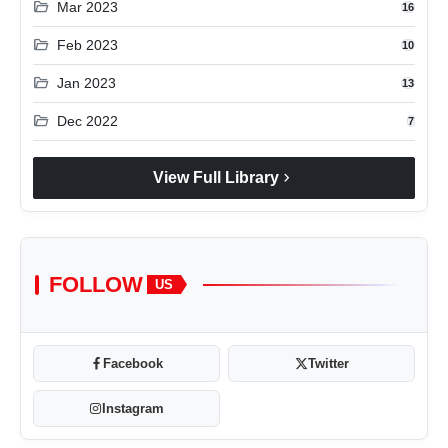
folder_open
Mar 2023
16
folder_open
Feb 2023
10
folder_open
Jan 2023
13
folder_open
Dec 2022
7
chevron_right
View Full Library
FOLLOW
US
Facebook
Twitter
Instagram