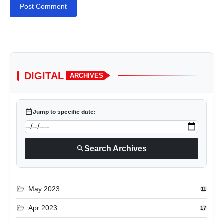
Post Comment
DIGITAL
ARCHIVES
calendar_today
Jump to specific date:
search
Search Archives
folder_open
May 2023
11
folder_open
Apr 2023
17