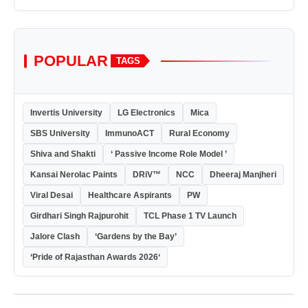
POPULAR
TAGS
Invertis University
LG Electronics
Mica
SBS University
ImmunoACT
Rural Economy
Shiva and Shakti
‘ Passive Income Role Model ’
Kansai Nerolac Paints
DRiV™
NCC
Dheeraj Manjheri
Viral Desai
Healthcare Aspirants
PW
Girdhari Singh Rajpurohit
TCL Phase 1 TV Launch
Jalore Clash
‘Gardens by the Bay’
‘Pride of Rajasthan Awards 2026‘