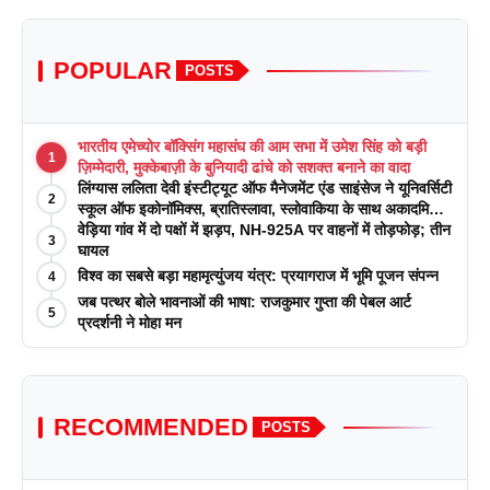
POPULAR
POSTS
भारतीय एमेच्योर बॉक्सिंग महासंघ की आम सभा में उमेश सिंह को बड़ी
1
ज़िम्मेदारी, मुक्केबाज़ी के बुनियादी ढांचे को सशक्त बनाने का वादा
लिंग्यास ललिता देवी इंस्टीट्यूट ऑफ मैनेजमेंट एंड साइंसेज ने यूनिवर्सिटी
2
स्कूल ऑफ इकोनॉमिक्स, ब्रातिस्लावा, स्लोवाकिया के साथ अकादमिक
पत्रिकाओं में प्रकाशन रणनीतियों पर एक दिवसीय कार्यशाला का
वेड़िया गांव में दो पक्षों में झड़प, NH-925A पर वाहनों में तोड़फोड़; तीन
3
आयोजन किया
घायल
विश्व का सबसे बड़ा महामृत्युंजय यंत्र: प्रयागराज में भूमि पूजन संपन्न
4
जब पत्थर बोले भावनाओं की भाषा: राजकुमार गुप्ता की पेबल आर्ट
5
प्रदर्शनी ने मोहा मन
RECOMMENDED
POSTS