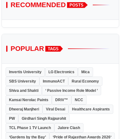
RECOMMENDED
POSTS
POPULAR
TAGS
Invertis University
LG Electronics
Mica
SBS University
ImmunoACT
Rural Economy
Shiva and Shakti
‘ Passive Income Role Model ’
Kansai Nerolac Paints
DRiV™
NCC
Dheeraj Manjheri
Viral Desai
Healthcare Aspirants
PW
Girdhari Singh Rajpurohit
TCL Phase 1 TV Launch
Jalore Clash
‘Gardens by the Bay’
‘Pride of Rajasthan Awards 2026‘