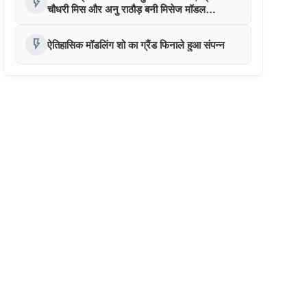
flash_on
चौधरी मिस और अनु राठौड़ बनी मिसेज मॉडल
राजस्थान 2024
flash_on
ऐतिहासिक मॉडलिंग शो का ग्रैंड फिनाले हुआ संपन्न