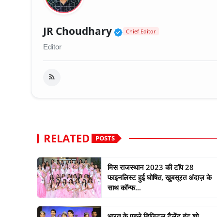
Verified Public Fig
JR Choudhary
Chief Editor
Editor
RELATED
POSTS
मिस राजस्थान 2023 की टॉप 28
फाइनलिस्ट हुई घोषित, खुबसूरत अंदाज़ के
साथ कॉन्फ...
भारत के पहले डिजिटल टैलेंट हंट शो