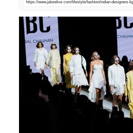
https://www.jalorelive.com/lifestyle/fashion/indian-designers-
लाइफस्टाइल
मनोरंजन
तकनीक
विशेष
बिज़नेस