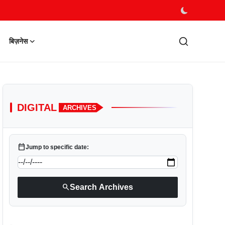
बिज़नेस
DIGITAL
ARCHIVES
calendar_today
Jump to specific date:
search
Search Archives