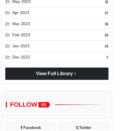
folder_open
May 2023
11
folder_open
Apr 2023
17
folder_open
Mar 2023
16
folder_open
Feb 2023
10
folder_open
Jan 2023
13
folder_open
Dec 2022
7
chevron_right
View Full Library
FOLLOW
US
Facebook
Twitter