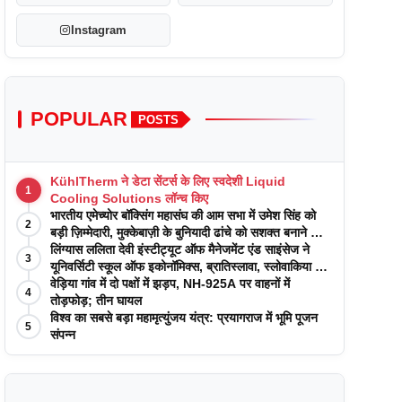
Instagram
POPULAR
POSTS
KühlTherm ने डेटा सेंटर्स के लिए स्वदेशी Liquid
1
Cooling Solutions लॉन्च किए
भारतीय एमेच्योर बॉक्सिंग महासंघ की आम सभा में उमेश सिंह को
2
बड़ी ज़िम्मेदारी, मुक्केबाज़ी के बुनियादी ढांचे को सशक्त बनाने का
वादा
लिंग्यास ललिता देवी इंस्टीट्यूट ऑफ मैनेजमेंट एंड साइंसेज ने
3
यूनिवर्सिटी स्कूल ऑफ इकोनॉमिक्स, ब्रातिस्लावा, स्लोवाकिया के
साथ अकादमिक पत्रिकाओं में प्रकाशन रणनीतियों पर एक
वेड़िया गांव में दो पक्षों में झड़प, NH-925A पर वाहनों में
4
दिवसीय कार्यशाला का आयोजन किया
तोड़फोड़; तीन घायल
विश्व का सबसे बड़ा महामृत्युंजय यंत्र: प्रयागराज में भूमि पूजन
5
संपन्न