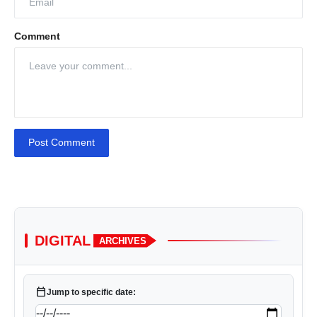
Comment
Post Comment
DIGITAL
ARCHIVES
calendar_today
Jump to specific date: