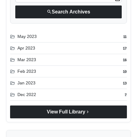
search
Search Archives
folder_open
May 2023
11
folder_open
Apr 2023
17
folder_open
Mar 2023
16
folder_open
Feb 2023
10
folder_open
Jan 2023
13
folder_open
Dec 2022
7
chevron_right
View Full Library