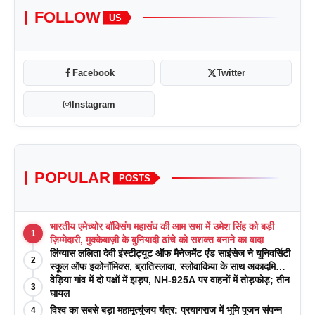
FOLLOW
US
Facebook
Twitter
Instagram
POPULAR
POSTS
भारतीय एमेच्योर बॉक्सिंग महासंघ की आम सभा में उमेश सिंह को बड़ी
1
ज़िम्मेदारी, मुक्केबाज़ी के बुनियादी ढांचे को सशक्त बनाने का वादा
लिंग्यास ललिता देवी इंस्टीट्यूट ऑफ मैनेजमेंट एंड साइंसेज ने यूनिवर्सिटी
2
स्कूल ऑफ इकोनॉमिक्स, ब्रातिस्लावा, स्लोवाकिया के साथ अकादमिक
पत्रिकाओं में प्रकाशन रणनीतियों पर एक दिवसीय कार्यशाला का
वेड़िया गांव में दो पक्षों में झड़प, NH-925A पर वाहनों में तोड़फोड़; तीन
3
आयोजन किया
घायल
विश्व का सबसे बड़ा महामृत्युंजय यंत्र: प्रयागराज में भूमि पूजन संपन्न
4