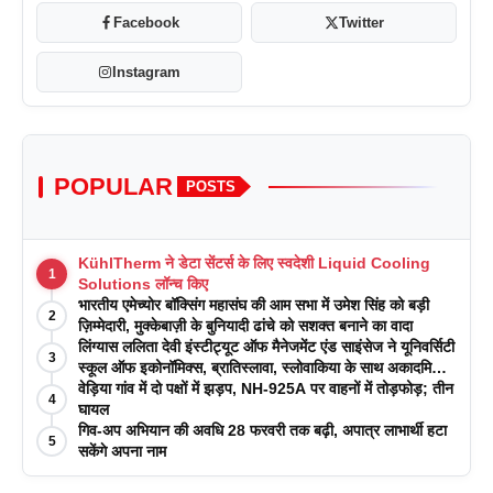
Facebook
Twitter
Instagram
POPULAR
POSTS
KühlTherm ने डेटा सेंटर्स के लिए स्वदेशी Liquid Cooling
1
Solutions लॉन्च किए
भारतीय एमेच्योर बॉक्सिंग महासंघ की आम सभा में उमेश सिंह को बड़ी
2
ज़िम्मेदारी, मुक्केबाज़ी के बुनियादी ढांचे को सशक्त बनाने का वादा
लिंग्यास ललिता देवी इंस्टीट्यूट ऑफ मैनेजमेंट एंड साइंसेज ने यूनिवर्सिटी
3
स्कूल ऑफ इकोनॉमिक्स, ब्रातिस्लावा, स्लोवाकिया के साथ अकादमिक
पत्रिकाओं में प्रकाशन रणनीतियों पर एक दिवसीय कार्यशाला का
वेड़िया गांव में दो पक्षों में झड़प, NH-925A पर वाहनों में तोड़फोड़; तीन
4
आयोजन किया
घायल
गिव-अप अभियान की अवधि 28 फरवरी तक बढ़ी, अपात्र लाभार्थी हटा
5
सकेंगे अपना नाम