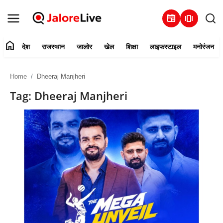
newspaper
amp_stories
home
देश
राजस्थान
जालोर
खेल
शिक्षा
लाइफस्टाइल
मनोरंजन
हमारे बारे में
Home
Dheeraj Manjheri
संपर्क करें
Tag: Dheeraj Manjheri
देश
राजस्थान
जालोर
खेल
शिक्षा