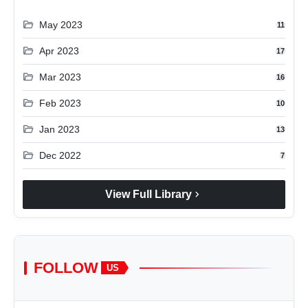
folder_open
May 2023
11
folder_open
Apr 2023
17
folder_open
Mar 2023
16
folder_open
Feb 2023
10
folder_open
Jan 2023
13
folder_open
Dec 2022
7
chevron_right
View Full Library
FOLLOW
US