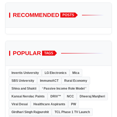
RECOMMENDED
POSTS
POPULAR
TAGS
Invertis University
LG Electronics
Mica
SBS University
ImmunoACT
Rural Economy
Shiva and Shakti
‘ Passive Income Role Model ’
Kansai Nerolac Paints
DRiV™
NCC
Dheeraj Manjheri
Viral Desai
Healthcare Aspirants
PW
Girdhari Singh Rajpurohit
TCL Phase 1 TV Launch