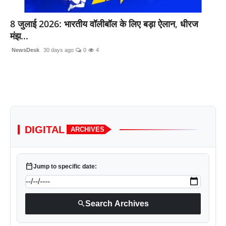
लाइफस्टाइल
8 जुलाई 2026: भारतीय वॉलीबॉल के लिए बड़ा ऐलान, धीरज
मंझ...
मनोरंजन
NewsDesk
30 days ago
0
4
तकनीक
विशेष
बिज़नेस
DIGITAL
ARCHIVES
calendar_today
Jump to specific date:
search
Search Archives