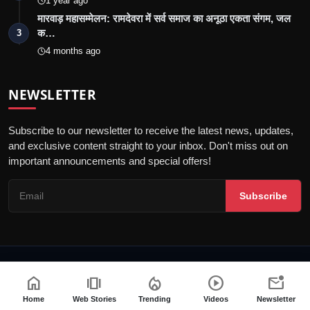
1 year ago
मारवाड़ महासम्मेलन: रामदेवरा में सर्व समाज का अनूठा एकता संगम, जल
क…
3
4 months ago
NEWSLETTER
Subscribe to our newsletter to receive the latest news, updates,
and exclusive content straight to your inbox. Don't miss out on
important announcements and special offers!
Subscribe
© 2026 Jalore Live - All Rights Reserved.
home
amp_stories
local_fire_department
play_circle
mark_email_unread
गोपनीयता नीति
संपादकीय नीति
नियम और शर्तें
पीआर न्यूज़वायर
Home
Web Stories
Trending
Videos
Newsletter