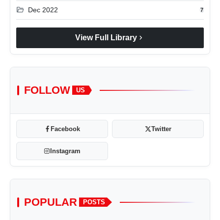
folder_open
Dec 2022
7
chevron_right
View Full Library
FOLLOW
US
Facebook
Twitter
Instagram
POPULAR
POSTS