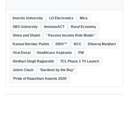
Invertis University
LG Electronics
Mica
SBS University
ImmunoACT
Rural Economy
Shiva and Shakti
‘ Passive Income Role Model ’
Kansai Nerolac Paints
DRiV™
NCC
Dheeraj Manjheri
Viral Desai
Healthcare Aspirants
PW
Girdhari Singh Rajpurohit
TCL Phase 1 TV Launch
Jalore Clash
‘Gardens by the Bay’
‘Pride of Rajasthan Awards 2026‘