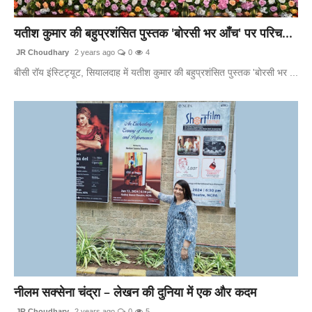
लाइफस्टाइल
यतीश कुमार की बहुप्रशंसित पुस्तक 'बोरसी भर आँच' पर परिच...
मनोरंजन
JR Choudhary
2 years ago
0
4
बीसी रॉय इंस्टिट्यूट, सियालदाह में यतीश कुमार की बहुप्रशंसित पुस्तक 'बोरसी भर ...
तकनीक
विशेष
बिज़नेस
नीलम सक्सेना चंद्रा – लेखन की दुनिया में एक और कदम
JR Choudhary
2 years ago
0
5