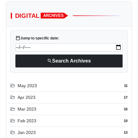
DIGITAL
ARCHIVES
calendar_today
Jump to specific date:
search
Search Archives
folder_open
May 2023
11
folder_open
Apr 2023
17
folder_open
Mar 2023
16
folder_open
Feb 2023
10
folder_open
Jan 2023
13