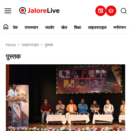
newspaper
amp_stories
home
देश
राजस्थान
जालोर
खेल
शिक्षा
लाइफस्टाइल
मनोरंजन
हमारे बारे में
Home
लाइफस्टाइल
पुस्तक
संपर्क करें
पुस्तक
देश
राजस्थान
जालोर
खेल
शिक्षा