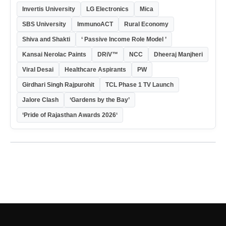
Invertis University
LG Electronics
Mica
SBS University
ImmunoACT
Rural Economy
Shiva and Shakti
‘ Passive Income Role Model ’
Kansai Nerolac Paints
DRiV™
NCC
Dheeraj Manjheri
Viral Desai
Healthcare Aspirants
PW
Girdhari Singh Rajpurohit
TCL Phase 1 TV Launch
Jalore Clash
‘Gardens by the Bay’
‘Pride of Rajasthan Awards 2026‘