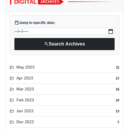
DIGITAL
ARCHIVES
calendar_today
Jump to specific date:
search
Search Archives
folder_open
May 2023
11
folder_open
Apr 2023
17
folder_open
Mar 2023
16
folder_open
Feb 2023
10
folder_open
Jan 2023
13
folder_open
Dec 2022
7