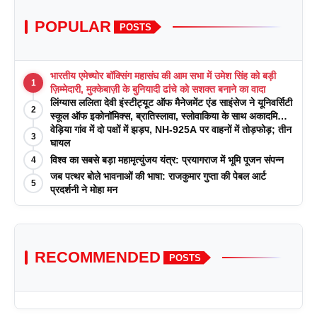
POPULAR
POSTS
भारतीय एमेच्योर बॉक्सिंग महासंघ की आम सभा में उमेश सिंह को बड़ी
1
ज़िम्मेदारी, मुक्केबाज़ी के बुनियादी ढांचे को सशक्त बनाने का वादा
लिंग्यास ललिता देवी इंस्टीट्यूट ऑफ मैनेजमेंट एंड साइंसेज ने यूनिवर्सिटी
2
स्कूल ऑफ इकोनॉमिक्स, ब्रातिस्लावा, स्लोवाकिया के साथ अकादमिक
पत्रिकाओं में प्रकाशन रणनीतियों पर एक दिवसीय कार्यशाला का
वेड़िया गांव में दो पक्षों में झड़प, NH-925A पर वाहनों में तोड़फोड़; तीन
3
आयोजन किया
घायल
विश्व का सबसे बड़ा महामृत्युंजय यंत्र: प्रयागराज में भूमि पूजन संपन्न
4
जब पत्थर बोले भावनाओं की भाषा: राजकुमार गुप्ता की पेबल आर्ट
5
प्रदर्शनी ने मोहा मन
RECOMMENDED
POSTS