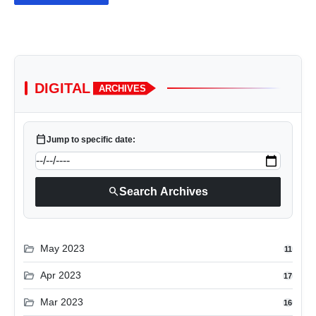
DIGITAL
ARCHIVES
calendar_today
Jump to specific date:
search
Search Archives
folder_open
May 2023
11
folder_open
Apr 2023
17
folder_open
Mar 2023
16