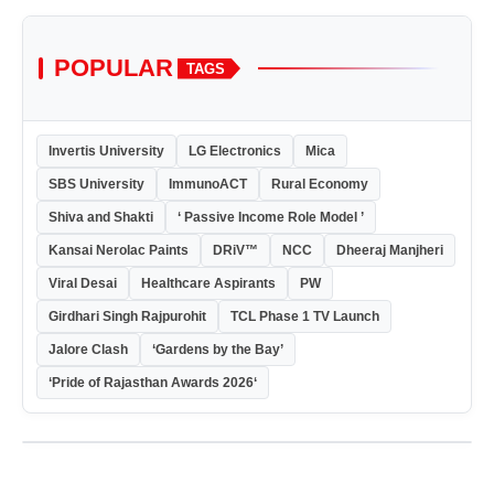
POPULAR
TAGS
Invertis University
LG Electronics
Mica
SBS University
ImmunoACT
Rural Economy
Shiva and Shakti
‘ Passive Income Role Model ’
Kansai Nerolac Paints
DRiV™
NCC
Dheeraj Manjheri
Viral Desai
Healthcare Aspirants
PW
Girdhari Singh Rajpurohit
TCL Phase 1 TV Launch
Jalore Clash
‘Gardens by the Bay’
‘Pride of Rajasthan Awards 2026‘