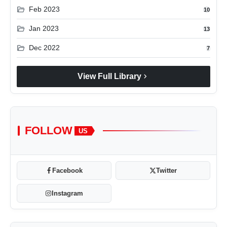
folder_open
Feb 2023
10
folder_open
Jan 2023
13
folder_open
Dec 2022
7
chevron_right
View Full Library
FOLLOW
US
Facebook
Twitter
Instagram