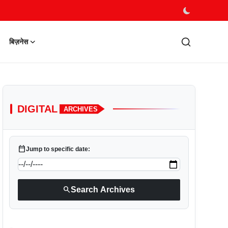
बिज़नेस
DIGITAL
ARCHIVES
calendar_today
Jump to specific date:
search
Search Archives