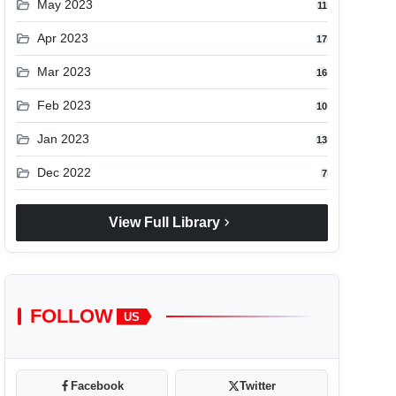
folder_open
May 2023
11
folder_open
Apr 2023
17
folder_open
Mar 2023
16
folder_open
Feb 2023
10
folder_open
Jan 2023
13
folder_open
Dec 2022
7
chevron_right
View Full Library
FOLLOW
US
Facebook
Twitter