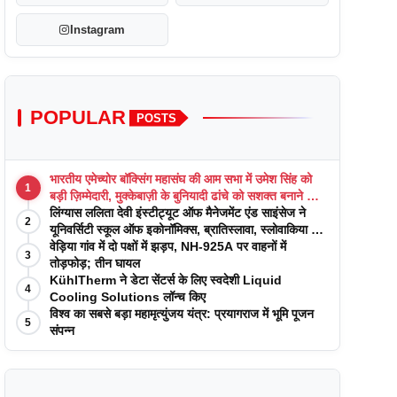
Instagram
POPULAR
POSTS
भारतीय एमेच्योर बॉक्सिंग महासंघ की आम सभा में उमेश सिंह को
1
बड़ी ज़िम्मेदारी, मुक्केबाज़ी के बुनियादी ढांचे को सशक्त बनाने का
वादा
लिंग्यास ललिता देवी इंस्टीट्यूट ऑफ मैनेजमेंट एंड साइंसेज ने
2
यूनिवर्सिटी स्कूल ऑफ इकोनॉमिक्स, ब्रातिस्लावा, स्लोवाकिया के
साथ अकादमिक पत्रिकाओं में प्रकाशन रणनीतियों पर एक
वेड़िया गांव में दो पक्षों में झड़प, NH-925A पर वाहनों में
3
दिवसीय कार्यशाला का आयोजन किया
तोड़फोड़; तीन घायल
KühlTherm ने डेटा सेंटर्स के लिए स्वदेशी Liquid
4
Cooling Solutions लॉन्च किए
विश्व का सबसे बड़ा महामृत्युंजय यंत्र: प्रयागराज में भूमि पूजन
5
संपन्न