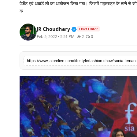
पेजेंट एवं अवॉर्ड शो का आयोजन किया गया। जिसमें महाराष्ट्र के ठाणे से सो
लाइफस्टाइल
क
मनोरंजन
Verified Public Figure • 3
JR Choudhary
Chief Editor
Feb 5, 2022 • 5:51 PM
2
0
तकनीक
विशेष
https://www.jalorelive.com/lifestyle/fashion-show/sonia-fernan
बिज़नेस