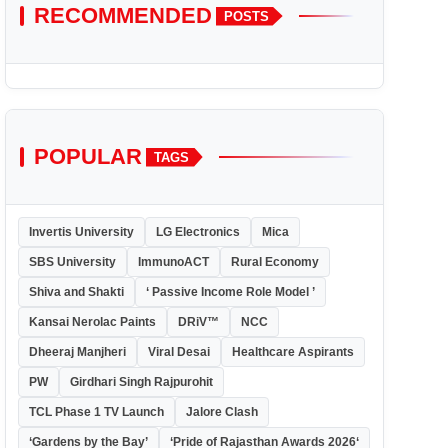
RECOMMENDED
POSTS
POPULAR
TAGS
Invertis University
LG Electronics
Mica
SBS University
ImmunoACT
Rural Economy
Shiva and Shakti
‘ Passive Income Role Model ’
Kansai Nerolac Paints
DRiV™
NCC
Dheeraj Manjheri
Viral Desai
Healthcare Aspirants
PW
Girdhari Singh Rajpurohit
TCL Phase 1 TV Launch
Jalore Clash
‘Gardens by the Bay’
‘Pride of Rajasthan Awards 2026‘