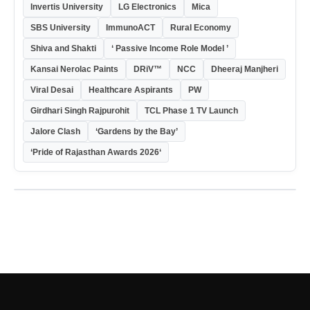
Invertis University
LG Electronics
Mica
SBS University
ImmunoACT
Rural Economy
Shiva and Shakti
‘ Passive Income Role Model ’
Kansai Nerolac Paints
DRiV™
NCC
Dheeraj Manjheri
Viral Desai
Healthcare Aspirants
PW
Girdhari Singh Rajpurohit
TCL Phase 1 TV Launch
Jalore Clash
‘Gardens by the Bay’
‘Pride of Rajasthan Awards 2026‘