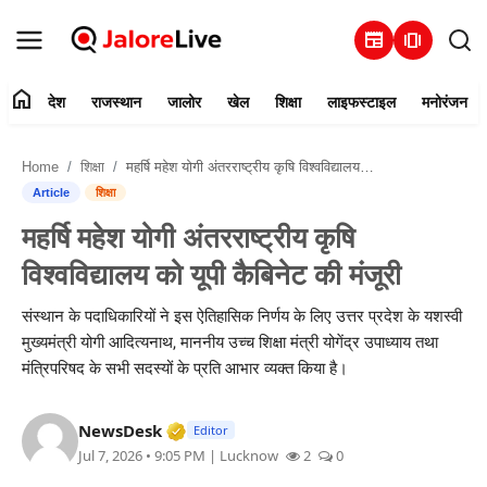
newspaper
amp_stories
home
देश
राजस्थान
जालोर
खेल
शिक्षा
लाइफस्टाइल
मनोरंजन
हमारे बारे में
Home
शिक्षा
महर्षि महेश योगी अंतरराष्ट्रीय कृषि विश्वविद्यालय को यूपी कैबिनेट की मंजूरी
संपर्क करें
Article
शिक्षा
महर्षि महेश योगी अंतरराष्ट्रीय कृषि
देश
विश्वविद्यालय को यूपी कैबिनेट की मंजूरी
राजस्थान
संस्थान के पदाधिकारियों ने इस ऐतिहासिक निर्णय के लिए उत्तर प्रदेश के यशस्वी
मुख्यमंत्री योगी आदित्यनाथ, माननीय उच्च शिक्षा मंत्री योगेंद्र उपाध्याय तथा
जालोर
मंत्रिपरिषद के सभी सदस्यों के प्रति आभार व्यक्त किया है।
खेल
Verified Media or Organization • 28 
NewsDesk
Editor
Jul 7, 2026 • 9:05 PM
| Lucknow
2
0
शिक्षा