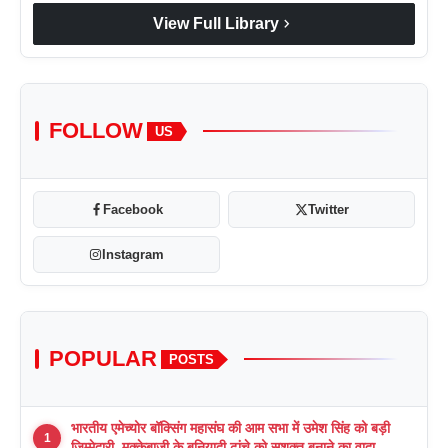
chevron_right
View Full Library
FOLLOW
US
Facebook
Twitter
Instagram
POPULAR
POSTS
भारतीय एमेच्योर बॉक्सिंग महासंघ की आम सभा में उमेश सिंह को बड़ी
1
ज़िम्मेदारी, मुक्केबाज़ी के बुनियादी ढांचे को सशक्त बनाने का वादा