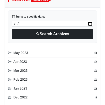
calendar_today
Jump to specific date:
search
Search Archives
folder_open
May 2023
11
folder_open
Apr 2023
17
folder_open
Mar 2023
16
folder_open
Feb 2023
10
folder_open
Jan 2023
13
folder_open
Dec 2022
7