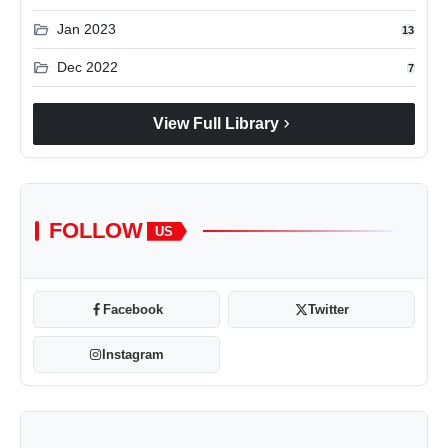
folder_open
Jan 2023
13
folder_open
Dec 2022
7
chevron_right
View Full Library
FOLLOW
US
Facebook
Twitter
Instagram