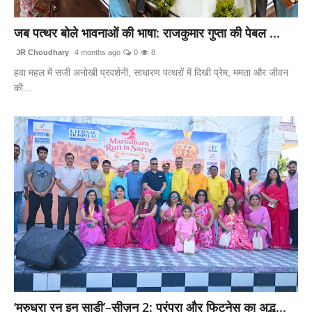
लाइफस्टाइल
जब पत्थर बोले भावनाओं की भाषा: राजकुमार गुप्ता की पेबल ...
मनोरंजन
JR Choudhary
4 months ago
0
8
हवा महल में सजी अनोखी प्रदर्शनी, साधारण पत्थरों में दिखी प्रेम, ममता और जीवन
तकनीक
की...
विशेष
बिज़नेस
‘मरुधरा रन इन साड़ी’–सीज़न 2: परंपरा और फिटनेस का अद्भु...