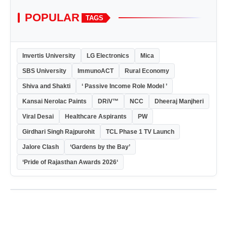
POPULAR
TAGS
Invertis University
LG Electronics
Mica
SBS University
ImmunoACT
Rural Economy
Shiva and Shakti
‘ Passive Income Role Model ’
Kansai Nerolac Paints
DRiV™
NCC
Dheeraj Manjheri
Viral Desai
Healthcare Aspirants
PW
Girdhari Singh Rajpurohit
TCL Phase 1 TV Launch
Jalore Clash
‘Gardens by the Bay’
‘Pride of Rajasthan Awards 2026‘