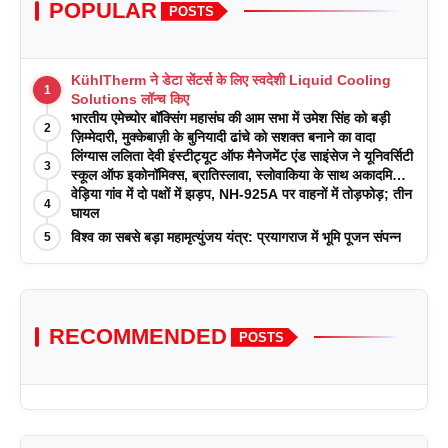
POPULAR
POSTS
KühlTherm ने डेटा सेंटर्स के लिए स्वदेशी Liquid Cooling
1
Solutions लॉन्च किए
भारतीय एमेच्योर बॉक्सिंग महासंघ की आम सभा में उमेश सिंह को बड़ी
2
ज़िम्मेदारी, मुक्केबाज़ी के बुनियादी ढांचे को सशक्त बनाने का वादा
लिंग्यास ललिता देवी इंस्टीट्यूट ऑफ मैनेजमेंट एंड साइंसेज ने यूनिवर्सिटी
3
स्कूल ऑफ इकोनॉमिक्स, ब्रातिस्लावा, स्लोवाकिया के साथ अकादमिक
पत्रिकाओं में प्रकाशन रणनीतियों पर एक दिवसीय कार्यशाला का
वेड़िया गांव में दो पक्षों में झड़प, NH-925A पर वाहनों में तोड़फोड़; तीन
4
आयोजन किया
घायल
विश्व का सबसे बड़ा महामृत्युंजय यंत्र: प्रयागराज में भूमि पूजन संपन्न
5
RECOMMENDED
POSTS