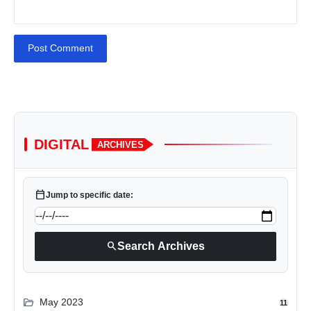
Post Comment
DIGITAL
ARCHIVES
calendar_today
Jump to specific date:
search
Search Archives
folder_open
May 2023
11