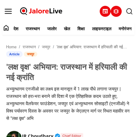
newspaper
amp_stories
home
देश
राजस्थान
जालोर
खेल
शिक्षा
लाइफस्टाइल
मनोरंजन
हमारे बारे में
Home
राजस्थान
जयपुर
'लक्ष वृक्ष' अभियान: राजस्थान में हरियाली की नई क्रांति
संपर्क करें
Article
जयपुर
'लक्ष वृक्ष' अभियान: राजस्थान में हरियाली की
देश
नई क्रांति
राजस्थान
अभ्युत्थानम एनजीओ का लक्ष्य इस मानसून में 1 लाख पौधे लगाना जयपुर |
राजस्थान को हरा-भरा बनाने की दिशा में एक ऐतिहासिक कदम उठाते हुए,
जालोर
अभ्युत्थानम वैलफेयर फाउंडेशन, जयपुर एवं अभ्युत्थानम सोसाइटी (एनजीओ) ने
विश्व पर्यावरण दिवस के अवसर पर जयपुर के जेएलएन मार्ग पर स्थित महावीर वन
खेल
से "लक्ष वृक्ष" अभि
शिक्षा
Verified Public Figure • 30 Mar, 2
JR Choudhary
Chief Editor