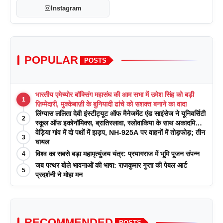
Instagram
POPULAR
POSTS
भारतीय एमेच्योर बॉक्सिंग महासंघ की आम सभा में उमेश सिंह को बड़ी
1
ज़िम्मेदारी, मुक्केबाज़ी के बुनियादी ढांचे को सशक्त बनाने का वादा
लिंग्यास ललिता देवी इंस्टीट्यूट ऑफ मैनेजमेंट एंड साइंसेज ने यूनिवर्सिटी
2
स्कूल ऑफ इकोनॉमिक्स, ब्रातिस्लावा, स्लोवाकिया के साथ अकादमिक
पत्रिकाओं में प्रकाशन रणनीतियों पर एक दिवसीय कार्यशाला का
वेड़िया गांव में दो पक्षों में झड़प, NH-925A पर वाहनों में तोड़फोड़; तीन
3
आयोजन किया
घायल
विश्व का सबसे बड़ा महामृत्युंजय यंत्र: प्रयागराज में भूमि पूजन संपन्न
4
जब पत्थर बोले भावनाओं की भाषा: राजकुमार गुप्ता की पेबल आर्ट
5
प्रदर्शनी ने मोहा मन
RECOMMENDED
POSTS