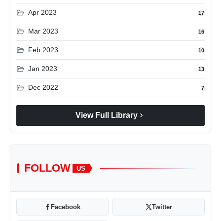
folder_open
Apr 2023
17
folder_open
Mar 2023
16
folder_open
Feb 2023
10
folder_open
Jan 2023
13
folder_open
Dec 2022
7
chevron_right
View Full Library
FOLLOW
US
Facebook
Twitter