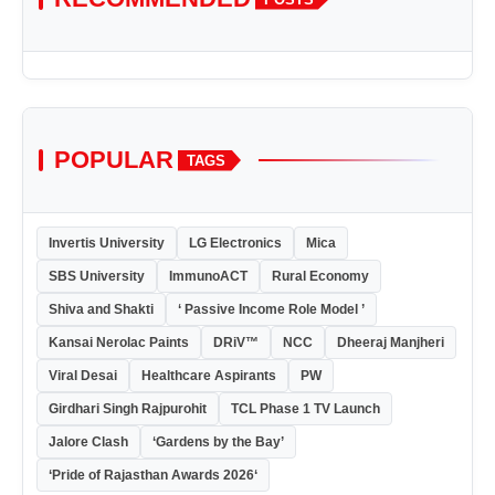
POPULAR
TAGS
Invertis University
LG Electronics
Mica
SBS University
ImmunoACT
Rural Economy
Shiva and Shakti
‘ Passive Income Role Model ’
Kansai Nerolac Paints
DRiV™
NCC
Dheeraj Manjheri
Viral Desai
Healthcare Aspirants
PW
Girdhari Singh Rajpurohit
TCL Phase 1 TV Launch
Jalore Clash
‘Gardens by the Bay’
‘Pride of Rajasthan Awards 2026‘