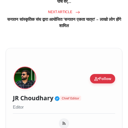
पांच वर्...
NEXT ARTICLE
सनातन सांस्कृतिक संघ द्वारा आयोजित ‘सनातन एकता यात्रा’ – लाखो लोग होंगे
शामिल
person_add
Follow
Verified Public Figure 
JR Choudhary
Chief Editor
Editor