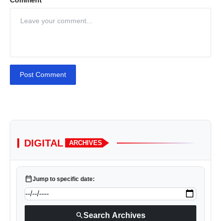
Comment
Post Comment
DIGITAL
ARCHIVES
calendar_today
Jump to specific date:
search
Search Archives