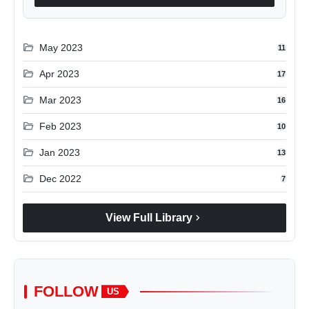
folder_open
May 2023
11
folder_open
Apr 2023
17
folder_open
Mar 2023
16
folder_open
Feb 2023
10
folder_open
Jan 2023
13
folder_open
Dec 2022
7
chevron_right
View Full Library
FOLLOW
US