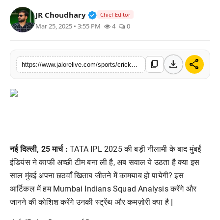
लाइफस्टाइल
Verified Public Figure • 30 Mar, 2
JR Choudhary
Chief Editor
Mar 25, 2025 • 3:55 PM
4
0
मनोरंजन
तकनीक
download
share
content_copy
https://www.jalorelive.com/sports/cricket/mumbai-indians-squad-analysis-will
विशेष
बिज़नेस
नई दिल्ली, 25 मार्च :
TATA IPL 2025 की बड़ी नीलामी के बाद मुंबईं
इंडियंस ने काफी अच्छी टीम बना ली है, अब सवाल ये उठता है क्या इस
साल मुंबई अपना छठवाँ खिताब जीतने में कामयाब हो पायेगी? इस
आर्टिकल में हम Mumbai Indians Squad Analysis करेंगे और
जानने की कोशिश करेंगे उनकी स्ट्रेंथ और कमज़ोरी क्या है |