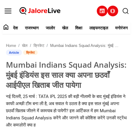
newspaper
amp_stories
home
देश
राजस्थान
जालोर
खेल
शिक्षा
लाइफस्टाइल
मनोरंजन
हमारे बारे में
Home
खेल
क्रिकेट
Mumbai Indians Squad Analysis: मुंबई इंडियंस इस साल क्या अपना छठवाँ आईपीएल खिताब जीत पायेगा
संपर्क करें
Article
क्रिकेट
Mumbai Indians Squad Analysis:
देश
मुंबई इंडियंस इस साल क्या अपना छठवाँ
राजस्थान
आईपीएल खिताब जीत पायेगा
जालोर
नई दिल्ली, 25 मार्च : TATA IPL 2025 की बड़ी नीलामी के बाद मुंबईं इंडियंस ने
काफी अच्छी टीम बना ली है, अब सवाल ये उठता है क्या इस साल मुंबई अपना
खेल
छठवाँ खिताब जीतने में कामयाब हो पायेगी? इस आर्टिकल में हम Mumbai
Indians Squad Analysis करेंगे और जानने की कोशिश करेंगे उनकी स्ट्रेंथ
शिक्षा
और कमज़ोरी क्या ह