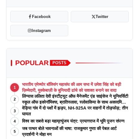
Facebook
Twitter
Instagram
POPULAR
POSTS
भारतीय एमेच्योर बॉक्सिंग महासंघ की आम सभा में उमेश सिंह को बड़ी
1
ज़िम्मेदारी, मुक्केबाज़ी के बुनियादी ढांचे को सशक्त बनाने का वादा
लिंग्यास ललिता देवी इंस्टीट्यूट ऑफ मैनेजमेंट एंड साइंसेज ने यूनिवर्सिटी
2
स्कूल ऑफ इकोनॉमिक्स, ब्रातिस्लावा, स्लोवाकिया के साथ अकादमिक
पत्रिकाओं में प्रकाशन रणनीतियों पर एक दिवसीय कार्यशाला का
वेड़िया गांव में दो पक्षों में झड़प, NH-925A पर वाहनों में तोड़फोड़; तीन
3
आयोजन किया
घायल
विश्व का सबसे बड़ा महामृत्युंजय यंत्र: प्रयागराज में भूमि पूजन संपन्न
4
जब पत्थर बोले भावनाओं की भाषा: राजकुमार गुप्ता की पेबल आर्ट
5
प्रदर्शनी ने मोहा मन