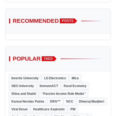
RECOMMENDED
POSTS
POPULAR
TAGS
Invertis University
LG Electronics
Mica
SBS University
ImmunoACT
Rural Economy
Shiva and Shakti
‘ Passive Income Role Model ’
Kansai Nerolac Paints
DRiV™
NCC
Dheeraj Manjheri
Viral Desai
Healthcare Aspirants
PW