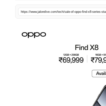
लाइफस्टाइल
https://www.jalorelive.com/tech/sale-of-oppo-find-x8-series-st
मनोरंजन
तकनीक
विशेष
बिज़नेस