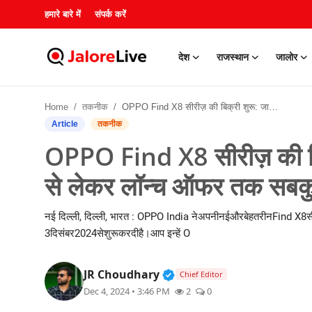
हमारे बारे में
संपर्क करें
देश
राजस्थान
जालोर
हमारे बारे में
Home
तकनीक
OPPO Find X8 सीरीज़ की बिक्री शुरू: जानिए कीमत, फीचर्स से लेकर लॉन्च ऑफर तक सबकुछ
संपर्क करें
Article
तकनीक
OPPO Find X8 सीरीज़ की बिक
देश
से लेकर लॉन्च ऑफर तक सबक
राजस्थान
नई दिल्ली, दिल्ली, भारत : OPPO India नेअपनीनईऔरबेहतरीनFind X
जालोर
3दिसंबर2024सेशुरूकरदीहै।आप इन्हें O
खेल
Verified Public Figure • 3
JR Choudhary
Chief Editor
Dec 4, 2024 • 3:46 PM
2
0
शिक्षा