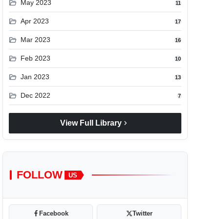
folder_open
May 2023
11
folder_open
Apr 2023
17
folder_open
Mar 2023
16
folder_open
Feb 2023
10
folder_open
Jan 2023
13
folder_open
Dec 2022
7
chevron_right
View Full Library
FOLLOW
US
Facebook
Twitter