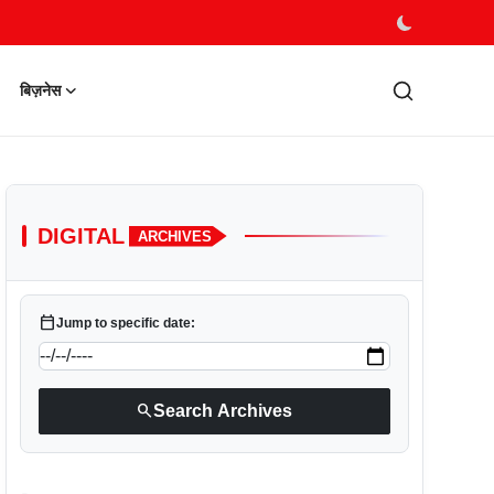
बिज़नेस
DIGITAL
ARCHIVES
calendar_today
Jump to specific date:
search
Search Archives