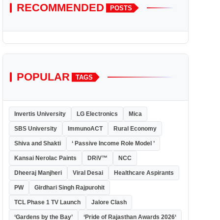
RECOMMENDED
POSTS
POPULAR
TAGS
Invertis University
LG Electronics
Mica
SBS University
ImmunoACT
Rural Economy
Shiva and Shakti
‘ Passive Income Role Model ’
Kansai Nerolac Paints
DRiV™
NCC
Dheeraj Manjheri
Viral Desai
Healthcare Aspirants
PW
Girdhari Singh Rajpurohit
TCL Phase 1 TV Launch
Jalore Clash
‘Gardens by the Bay’
‘Pride of Rajasthan Awards 2026‘