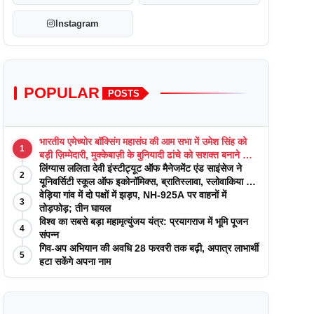
Instagram
POPULAR
POSTS
भारतीय एमेच्योर बॉक्सिंग महासंघ की आम सभा में उमेश सिंह को
1
बड़ी ज़िम्मेदारी, मुक्केबाज़ी के बुनियादी ढांचे को सशक्त बनाने का
वादा
लिंग्यास ललिता देवी इंस्टीट्यूट ऑफ मैनेजमेंट एंड साइंसेज ने
2
यूनिवर्सिटी स्कूल ऑफ इकोनॉमिक्स, ब्रातिस्लावा, स्लोवाकिया के
साथ अकादमिक पत्रिकाओं में प्रकाशन रणनीतियों पर एक
वेड़िया गांव में दो पक्षों में झड़प, NH-925A पर वाहनों में
3
दिवसीय कार्यशाला का आयोजन किया
तोड़फोड़; तीन घायल
विश्व का सबसे बड़ा महामृत्युंजय यंत्र: प्रयागराज में भूमि पूजन
4
संपन्न
गिव-अप अभियान की अवधि 28 फरवरी तक बढ़ी, अपात्र लाभार्थी
5
हटा सकेंगे अपना नाम