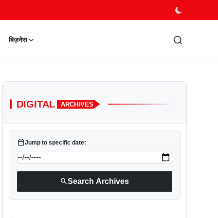
बिज़नेस
DIGITAL
ARCHIVES
calendar_today
Jump to specific date:
search
Search Archives