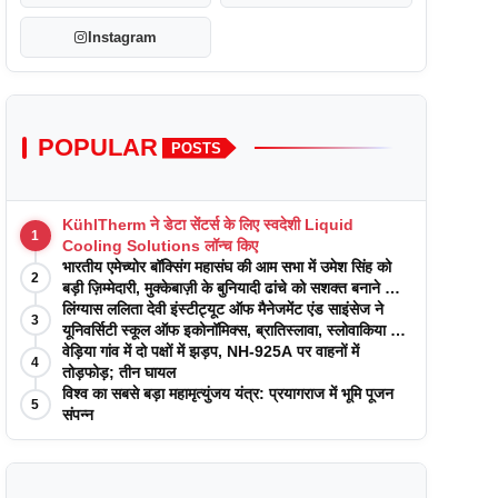
Instagram
POPULAR
POSTS
KühlTherm ने डेटा सेंटर्स के लिए स्वदेशी Liquid
1
Cooling Solutions लॉन्च किए
भारतीय एमेच्योर बॉक्सिंग महासंघ की आम सभा में उमेश सिंह को
2
बड़ी ज़िम्मेदारी, मुक्केबाज़ी के बुनियादी ढांचे को सशक्त बनाने का
वादा
लिंग्यास ललिता देवी इंस्टीट्यूट ऑफ मैनेजमेंट एंड साइंसेज ने
3
यूनिवर्सिटी स्कूल ऑफ इकोनॉमिक्स, ब्रातिस्लावा, स्लोवाकिया के
साथ अकादमिक पत्रिकाओं में प्रकाशन रणनीतियों पर एक
वेड़िया गांव में दो पक्षों में झड़प, NH-925A पर वाहनों में
4
दिवसीय कार्यशाला का आयोजन किया
तोड़फोड़; तीन घायल
विश्व का सबसे बड़ा महामृत्युंजय यंत्र: प्रयागराज में भूमि पूजन
5
संपन्न