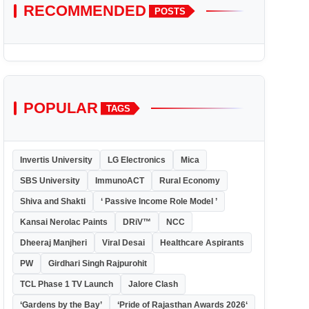
RECOMMENDED
POSTS
POPULAR
TAGS
Invertis University
LG Electronics
Mica
SBS University
ImmunoACT
Rural Economy
Shiva and Shakti
‘ Passive Income Role Model ’
Kansai Nerolac Paints
DRiV™
NCC
Dheeraj Manjheri
Viral Desai
Healthcare Aspirants
PW
Girdhari Singh Rajpurohit
TCL Phase 1 TV Launch
Jalore Clash
‘Gardens by the Bay’
‘Pride of Rajasthan Awards 2026‘