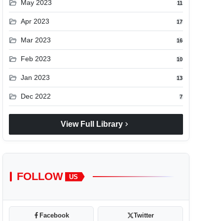
folder_open
May 2023
11
folder_open
Apr 2023
17
folder_open
Mar 2023
16
folder_open
Feb 2023
10
folder_open
Jan 2023
13
folder_open
Dec 2022
7
chevron_right
View Full Library
FOLLOW
US
Facebook
Twitter