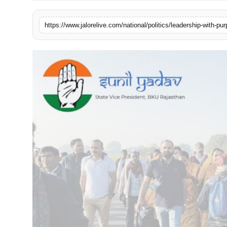
लाइफस्टाइल
https://www.jalorelive.com/national/politics/leadership-with-pu
मनोरंजन
तकनीक
विशेष
बिज़नेस