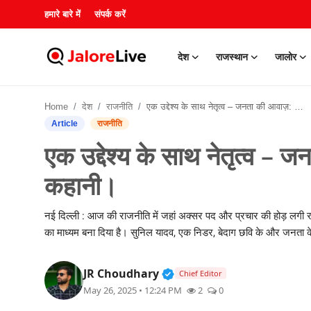
हमारे बारे में
संपर्क करें
देश
राजस्थान
जालोर
हमारे बारे में
Home
देश
राजनीति
एक उद्देश्य के साथ नेतृत्व – जनता की आवाज़: सुनिल यादव की कहानी।
संपर्क करें
Article
राजनीति
एक उद्देश्य के साथ नेतृत्व –
देश
कहानी।
राजस्थान
नई दिल्ली : आज की राजनीति में जहां अक्सर पद और प्रचार की होड़ लगी रहत
जालोर
का माध्यम बना दिया है। सुनिल यादव, एक निडर, बेदाग छवि के और जनता के लिए
खेल
Verified Public Figure • 3
JR Choudhary
Chief Editor
May 26, 2025 • 12:24 PM
2
0
शिक्षा