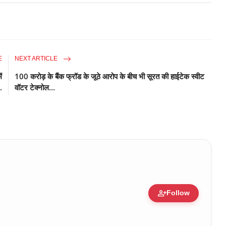
E
NEXT ARTICLE
ं
100 करोड़ के बैंक फ्रॉड के जूठे आरोप के बीच भी सूरत की हाईटेक स्वीट
.
वॉटर टेक्नोल...
person_add
Follow