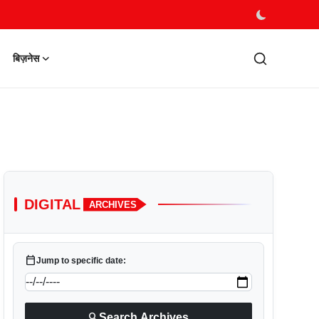
बिज़नेस
DIGITAL
ARCHIVES
calendar_today
Jump to specific date:
search
Search Archives