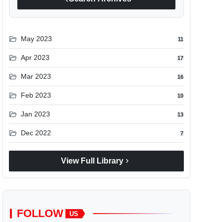
folder_open
May 2023
11
folder_open
Apr 2023
17
folder_open
Mar 2023
16
folder_open
Feb 2023
10
folder_open
Jan 2023
13
folder_open
Dec 2022
7
chevron_right
View Full Library
FOLLOW
US