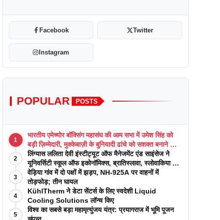
Facebook
Twitter
Instagram
POPULAR
POSTS
भारतीय एमेच्योर बॉक्सिंग महासंघ की आम सभा में उमेश सिंह को
1
बड़ी ज़िम्मेदारी, मुक्केबाज़ी के बुनियादी ढांचे को सशक्त बनाने का
वादा
लिंग्यास ललिता देवी इंस्टीट्यूट ऑफ मैनेजमेंट एंड साइंसेज ने
2
यूनिवर्सिटी स्कूल ऑफ इकोनॉमिक्स, ब्रातिस्लावा, स्लोवाकिया के
साथ अकादमिक पत्रिकाओं में प्रकाशन रणनीतियों पर एक
वेड़िया गांव में दो पक्षों में झड़प, NH-925A पर वाहनों में
3
दिवसीय कार्यशाला का आयोजन किया
तोड़फोड़; तीन घायल
KühlTherm ने डेटा सेंटर्स के लिए स्वदेशी Liquid
4
Cooling Solutions लॉन्च किए
विश्व का सबसे बड़ा महामृत्युंजय यंत्र: प्रयागराज में भूमि पूजन
5
संपन्न