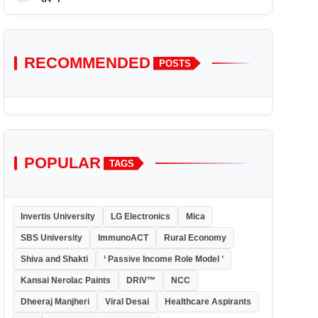
RECOMMENDED
POSTS
POPULAR
TAGS
Invertis University
LG Electronics
Mica
SBS University
ImmunoACT
Rural Economy
Shiva and Shakti
‘ Passive Income Role Model ’
Kansai Nerolac Paints
DRiV™
NCC
Dheeraj Manjheri
Viral Desai
Healthcare Aspirants