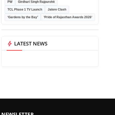
PW
Girdhari Singh Rajpurohit
TCL Phase 1 TV Launch
Jalore Clash
‘Gardens by the Bay’
‘Pride of Rajasthan Awards 2026‘
bolt
LATEST NEWS
NEWSLETTER