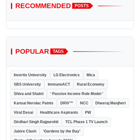
RECOMMENDED
POSTS
POPULAR
TAGS
Invertis University
LG Electronics
Mica
SBS University
ImmunoACT
Rural Economy
Shiva and Shakti
‘ Passive Income Role Model ’
Kansai Nerolac Paints
DRiV™
NCC
Dheeraj Manjheri
Viral Desai
Healthcare Aspirants
PW
Girdhari Singh Rajpurohit
TCL Phase 1 TV Launch
Jalore Clash
‘Gardens by the Bay’