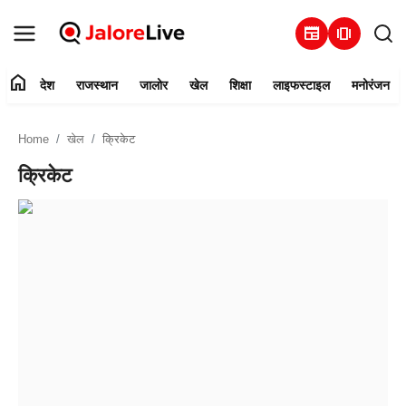
newspaper
amp_stories
home
देश
राजस्थान
जालोर
खेल
शिक्षा
लाइफस्टाइल
मनोरंजन
हमारे बारे में
Home
खेल
क्रिकेट
संपर्क करें
क्रिकेट
देश
राजस्थान
जालोर
खेल
शिक्षा