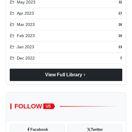
folder_open
May 2023
11
folder_open
Apr 2023
17
folder_open
Mar 2023
16
folder_open
Feb 2023
10
folder_open
Jan 2023
13
folder_open
Dec 2022
7
chevron_right
View Full Library
FOLLOW
US
Facebook
Twitter