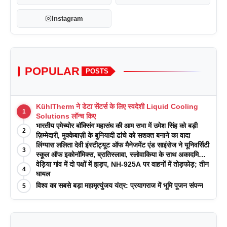
Instagram
POPULAR
POSTS
KühlTherm ने डेटा सेंटर्स के लिए स्वदेशी Liquid Cooling
1
Solutions लॉन्च किए
भारतीय एमेच्योर बॉक्सिंग महासंघ की आम सभा में उमेश सिंह को बड़ी
2
ज़िम्मेदारी, मुक्केबाज़ी के बुनियादी ढांचे को सशक्त बनाने का वादा
लिंग्यास ललिता देवी इंस्टीट्यूट ऑफ मैनेजमेंट एंड साइंसेज ने यूनिवर्सिटी
3
स्कूल ऑफ इकोनॉमिक्स, ब्रातिस्लावा, स्लोवाकिया के साथ अकादमिक
पत्रिकाओं में प्रकाशन रणनीतियों पर एक दिवसीय कार्यशाला का
वेड़िया गांव में दो पक्षों में झड़प, NH-925A पर वाहनों में तोड़फोड़; तीन
4
आयोजन किया
घायल
विश्व का सबसे बड़ा महामृत्युंजय यंत्र: प्रयागराज में भूमि पूजन संपन्न
5