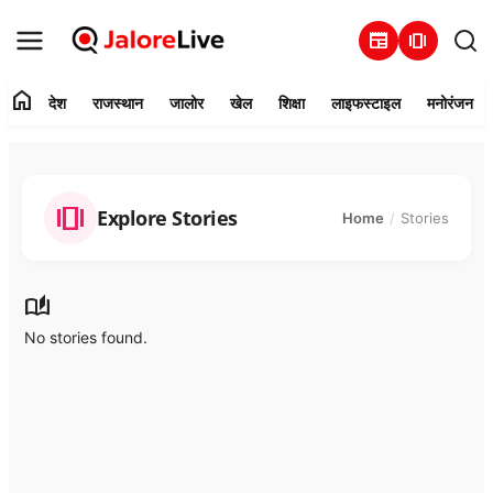
newspaper
amp_stories
home
देश
राजस्थान
जालोर
खेल
शिक्षा
लाइफस्टाइल
मनोरंजन
हमारे बारे में
संपर्क करें
amp_stories
Explore Stories
Home
Stories
देश
राजस्थान
auto_stories
No stories found.
जालोर
खेल
शिक्षा