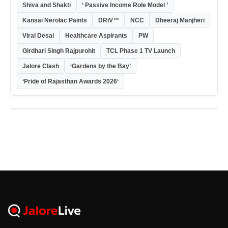
Shiva and Shakti
‘ Passive Income Role Model ’
Kansai Nerolac Paints
DRiV™
NCC
Dheeraj Manjheri
Viral Desai
Healthcare Aspirants
PW
Girdhari Singh Rajpurohit
TCL Phase 1 TV Launch
Jalore Clash
‘Gardens by the Bay’
‘Pride of Rajasthan Awards 2026‘