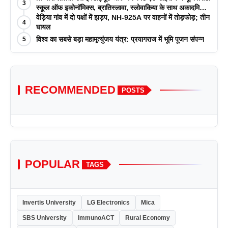
3
स्कूल ऑफ इकोनॉमिक्स, ब्रातिस्लावा, स्लोवाकिया के साथ अकादमिक
पत्रिकाओं में प्रकाशन रणनीतियों पर एक दिवसीय कार्यशाला का
वेड़िया गांव में दो पक्षों में झड़प, NH-925A पर वाहनों में तोड़फोड़; तीन
4
आयोजन किया
घायल
विश्व का सबसे बड़ा महामृत्युंजय यंत्र: प्रयागराज में भूमि पूजन संपन्न
5
RECOMMENDED
POSTS
POPULAR
TAGS
Invertis University
LG Electronics
Mica
SBS University
ImmunoACT
Rural Economy