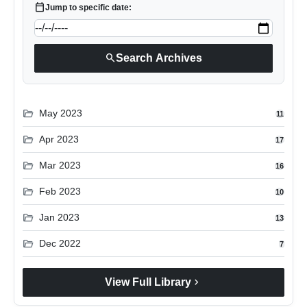
calendar_today
Jump to specific date:
search
Search Archives
folder_open
May 2023
11
folder_open
Apr 2023
17
folder_open
Mar 2023
16
folder_open
Feb 2023
10
folder_open
Jan 2023
13
folder_open
Dec 2022
7
chevron_right
View Full Library