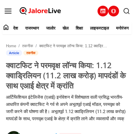
newspaper
amp_stories
home
देश
राजस्थान
जालोर
खेल
शिक्षा
लाइफस्टाइल
मनोरंजन
हमारे बारे में
Home
तकनीक
क्वाटफिट ने परमवृक्ष लॉन्च किया: 1.12 क्वाड्रिलियन (11.2 लाख करोड़) मापदंडों के साथ एआई क्षेत्र में क्रांति
संपर्क करें
Article
तकनीक
क्वाटफिट ने परमवृक्ष लॉन्च किया: 1.12
देश
क्वाड्रिलियन (11.2 लाख करोड़) मापदंडों के
राजस्थान
साथ एआई क्षेत्र में क्रांति
जालोर
आर्टिफिशियल इंटेलिजेंस (एआई) इनोवेशन में विशेषज्ञता वाली प्रसिद्ध भारतीय-
आधारित कंपनी क्वाटफिट ने गर्व से अपने अभूतपूर्व एआई मॉडल, परमवृक्ष को
खेल
जारी करने की घोषणा की है। अभूतपूर्व 1.12 क्वाड्रिलियन (11.2 लाख करोड़)
मापदंडों के साथ, परमवृक्ष एआई के क्षेत्र में क्रांति लाने और व्यवसायों और व्यक्
शिक्षा