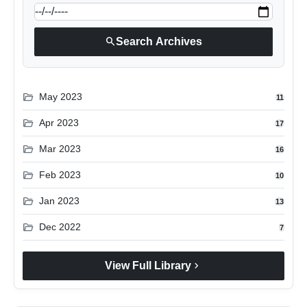
search
Search Archives
folder_open
May 2023
11
folder_open
Apr 2023
17
folder_open
Mar 2023
16
folder_open
Feb 2023
10
folder_open
Jan 2023
13
folder_open
Dec 2022
7
chevron_right
View Full Library