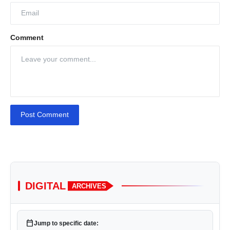
Comment
Post Comment
DIGITAL
ARCHIVES
calendar_today
Jump to specific date: