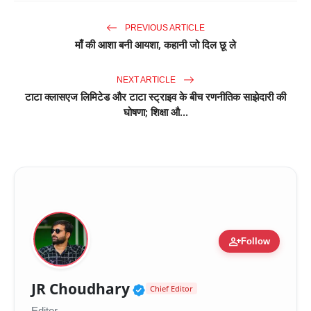
PREVIOUS ARTICLE
माँ की आशा बनी आयशा, कहानी जो दिल छू ले
NEXT ARTICLE
टाटा क्लासएज लिमिटेड और टाटा स्ट्राइव के बीच रणनीतिक साझेदारी की
घोषणा; शिक्षा औ...
person_add
Follow
Verified Public Figure 
JR Choudhary
Chief Editor
Editor