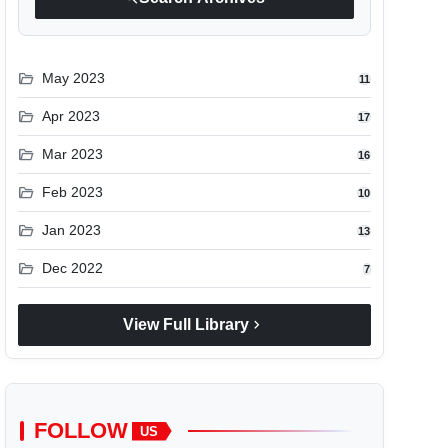
folder_open
May 2023
11
folder_open
Apr 2023
17
folder_open
Mar 2023
16
folder_open
Feb 2023
10
folder_open
Jan 2023
13
folder_open
Dec 2022
7
chevron_right
View Full Library
FOLLOW
US