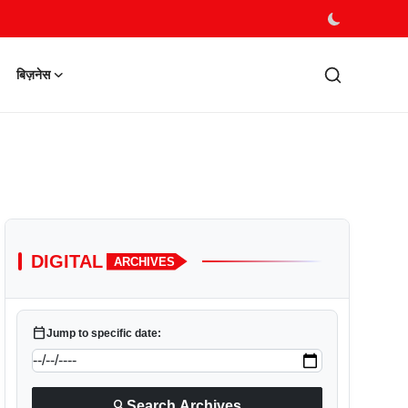
बिज़नेस
DIGITAL
ARCHIVES
calendar_today
Jump to specific date:
search
Search Archives