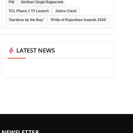
PW
Girdhari Singh Rajpurohit
TCL Phase 1 TV Launch
Jalore Clash
‘Gardens by the Bay’
‘Pride of Rajasthan Awards 2026‘
bolt
LATEST NEWS
NEWSLETTER