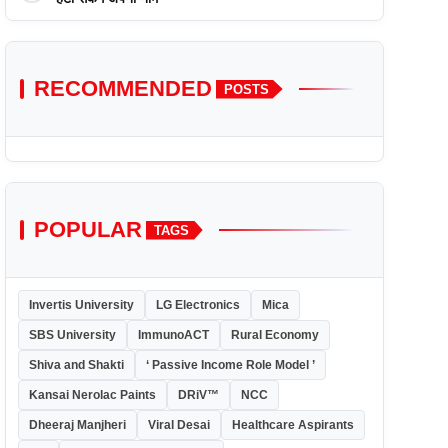
RECOMMENDED
POSTS
POPULAR
TAGS
Invertis University
LG Electronics
Mica
SBS University
ImmunoACT
Rural Economy
Shiva and Shakti
‘ Passive Income Role Model ’
Kansai Nerolac Paints
DRiV™
NCC
Dheeraj Manjheri
Viral Desai
Healthcare Aspirants