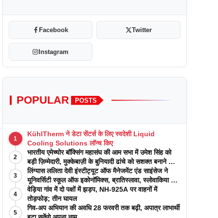
Facebook
Twitter
Instagram
POPULAR
POSTS
KühlTherm ने डेटा सेंटर्स के लिए स्वदेशी Liquid
1
Cooling Solutions लॉन्च किए
भारतीय एमेच्योर बॉक्सिंग महासंघ की आम सभा में उमेश सिंह को
2
बड़ी ज़िम्मेदारी, मुक्केबाज़ी के बुनियादी ढांचे को सशक्त बनाने का
वादा
लिंग्यास ललिता देवी इंस्टीट्यूट ऑफ मैनेजमेंट एंड साइंसेज ने
3
यूनिवर्सिटी स्कूल ऑफ इकोनॉमिक्स, ब्रातिस्लावा, स्लोवाकिया के
साथ अकादमिक पत्रिकाओं में प्रकाशन रणनीतियों पर एक
वेड़िया गांव में दो पक्षों में झड़प, NH-925A पर वाहनों में
4
दिवसीय कार्यशाला का आयोजन किया
तोड़फोड़; तीन घायल
गिव-अप अभियान की अवधि 28 फरवरी तक बढ़ी, अपात्र लाभार्थी
5
हटा सकेंगे अपना नाम