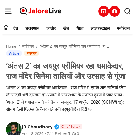
newspaper
amp_stories
home
देश
राजस्थान
जालोर
खेल
शिक्षा
लाइफस्टाइल
मनोरंजन
हमारे बारे में
Home
मनोरंजन
‘अंतस 2’ का जयपुर प्रीमियर रहा धमाकेदार, राज मंदिर सिनेमा तालियों और उत्साह से गूंजा
संपर्क करें
Article
मनोरंजन
‘अंतस 2’ का जयपुर प्रीमियर रहा धमाकेदार,
देश
राज मंदिर सिनेमा तालियों और उत्साह से गूंजा
राजस्थान
'अंतस 2' का जयपुर प्रीमियर धमाकेदार - राज मंदिर में ठुमके और तालियां प्रेम
की सादगी भरी दास्तान दो अंजाने में राजस्थान के मनोरम दृश्यों में प्यार पनपा -
जालोर
'अंतस 2' में धमाल मचाने को तैयार! जयपुर, 17 अप्रैल 2026 (SCNWire):
सोनम टेली फिल्म्स के बैनर तले बनी बहुप्रतीक्षित हिंदी फ
खेल
Verified Public Figure • 30 Mar, 2
JR Choudhary
शिक्षा
Chief Editor
Apr 18, 2026 • 7:11 PM
5
0