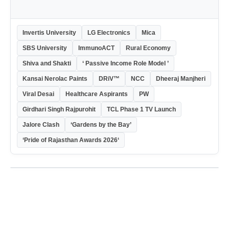
Invertis University
LG Electronics
Mica
SBS University
ImmunoACT
Rural Economy
Shiva and Shakti
‘ Passive Income Role Model ’
Kansai Nerolac Paints
DRiV™
NCC
Dheeraj Manjheri
Viral Desai
Healthcare Aspirants
PW
Girdhari Singh Rajpurohit
TCL Phase 1 TV Launch
Jalore Clash
‘Gardens by the Bay’
‘Pride of Rajasthan Awards 2026‘