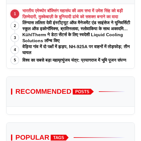
भारतीय एमेच्योर बॉक्सिंग महासंघ की आम सभा में उमेश सिंह को बड़ी
1
ज़िम्मेदारी, मुक्केबाज़ी के बुनियादी ढांचे को सशक्त बनाने का वादा
लिंग्यास ललिता देवी इंस्टीट्यूट ऑफ मैनेजमेंट एंड साइंसेज ने यूनिवर्सिटी
2
स्कूल ऑफ इकोनॉमिक्स, ब्रातिस्लावा, स्लोवाकिया के साथ अकादमिक
पत्रिकाओं में प्रकाशन रणनीतियों पर एक दिवसीय कार्यशाला का
KühlTherm ने डेटा सेंटर्स के लिए स्वदेशी Liquid Cooling
3
आयोजन किया
Solutions लॉन्च किए
वेड़िया गांव में दो पक्षों में झड़प, NH-925A पर वाहनों में तोड़फोड़; तीन
4
घायल
विश्व का सबसे बड़ा महामृत्युंजय यंत्र: प्रयागराज में भूमि पूजन संपन्न
5
RECOMMENDED
POSTS
POPULAR
TAGS