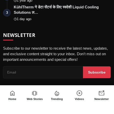
1 year ago
KühlTherm ने डेटा सेंटर्स के लिए स्वदेशी Liquid Cooling
Solutions ल…
3
1 day ago
NEWSLETTER
Subscribe to our newsletter to receive the latest news, updates,
and exclusive content straight to your inbox. Don't miss out on
important announcements and special offers!
Subscribe
home
amp_stories
local_fire_department
play_circle
mark_email_unread
© 2026 Jalore Live - All Rights Reserved.
Home
Web Stories
Trending
Videos
Newsletter
गोपनीयता नीति
संपादकीय नीति
नियम और शर्तें
पीआर न्यूज़वायर