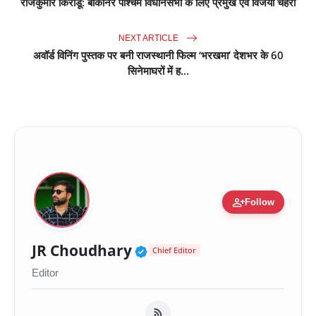
राजकुमार किराडू: बीकानेर पश्चिम विधानसभा के लिए प्रमुख एवं विजयी चेहरा
NEXT ARTICLE
अवॉर्ड विनिंग पुस्तक पर बनी राजस्थानी फिल्म ‘भरखमा’ देशभर के 60
सिनेमाघरों में ह...
person_add
Follow
Verified Public Figure 
JR Choudhary
Chief Editor
Editor