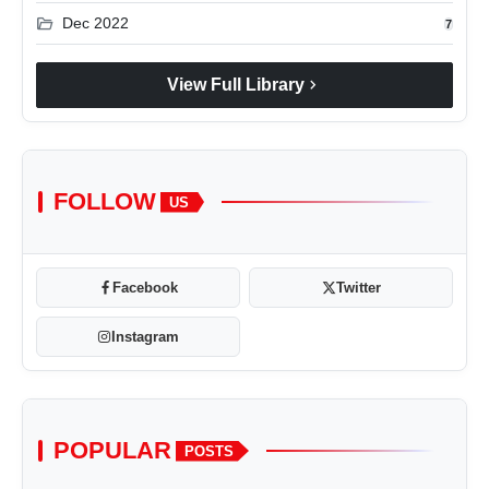
folder_open
Dec 2022
7
chevron_right
View Full Library
FOLLOW
US
Facebook
Twitter
Instagram
POPULAR
POSTS