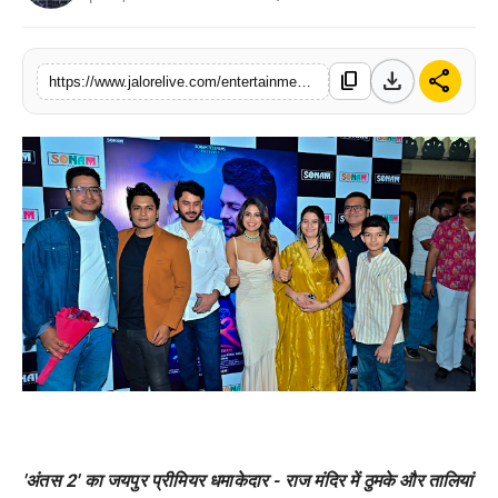
लाइफस्टाइल
download
share
content_copy
मनोरंजन
https://www.jalorelive.com/entertainment/the-jaipur-premiere-of-antas-2-was
तकनीक
विशेष
बिज़नेस
'अंतस 2' का जयपुर प्रीमियर धमाकेदार - राज मंदिर में ठुमके और तालियां