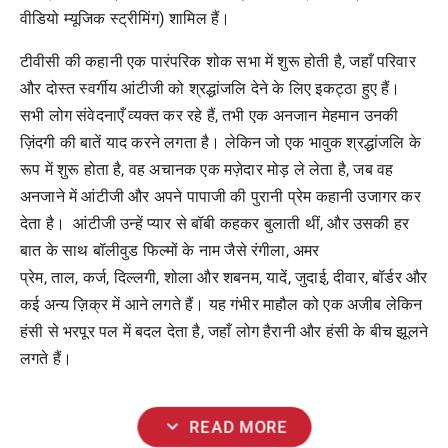
वीडियो
म्यूजिक
स्ट्रीमिंग
)
शामिल
हैं।
टीवीसी
की
कहानी
एक
पारंपरिक
शोक
सभा
में
शुरू
होती
है
,
जहाँ
परिवार
और
दोस्त
स्वर्गीय
आंटीजी
को
श्रद्धांजलि
देने
के
लिए
इकट्ठा
हुए
हैं।
सभी
लोग
संवेदनाएँ
व्यक्त
कर
रहे
हैं
,
तभी
एक
अनजान
मेहमान
उनकी
ज़िंदगी
की
बातें
याद
करने
लगता
है।
लेकिन
जो
एक
भावुक
श्रद्धांजलि
के
रूप
में
शुरू
होता
है
,
वह
अचानक
एक
मज़ेदार
मोड़
ले
लेता
है
,
जब
वह
अनजाने
में
आंटीजी
और
अपने
पापाजी
की
पुरानी
प्रेम
कहानी
उजागर
कर
देता
है।
आंटीजी
उन्हें
प्यार
से
बॉबी
कहकर
बुलाती
थीं
,
और
उसकी
हर
बात
के
साथ
बॉलीवुड
फिल्मों
के
नाम
जैसे
रंगीला
,
अमर
प्रेम
,
ताल
,
कर्ज
,
दिल्लगी
,
शोला
और
शबनम
,
यादें
,
जुदाई
,
दीवार
,
बॉर्डर
और
कई
अन्य
ज़िक्र
में
आने
लगते
हैं।
यह
गंभीर
माहौल
को
एक
अजीब
लेकिन
हंसी
से
भरपूर
पल
में
बदल
देता
है
,
जहाँ
लोग
हैरानी
और
हंसी
के
बीच
झूलने
लगते
हैं।
expand_more
READ MORE