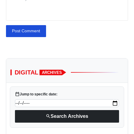
Post Comment
DIGITAL
ARCHIVES
calendar_today
Jump to specific date:
search
Search Archives