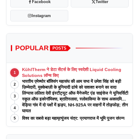
Facebook
Twitter
Instagram
POPULAR
POSTS
KühlTherm ने डेटा सेंटर्स के लिए स्वदेशी Liquid Cooling
1
Solutions लॉन्च किए
भारतीय एमेच्योर बॉक्सिंग महासंघ की आम सभा में उमेश सिंह को बड़ी
2
ज़िम्मेदारी, मुक्केबाज़ी के बुनियादी ढांचे को सशक्त बनाने का वादा
लिंग्यास ललिता देवी इंस्टीट्यूट ऑफ मैनेजमेंट एंड साइंसेज ने यूनिवर्सिटी
3
स्कूल ऑफ इकोनॉमिक्स, ब्रातिस्लावा, स्लोवाकिया के साथ अकादमिक
पत्रिकाओं में प्रकाशन रणनीतियों पर एक दिवसीय कार्यशाला का
वेड़िया गांव में दो पक्षों में झड़प, NH-925A पर वाहनों में तोड़फोड़; तीन
4
आयोजन किया
घायल
विश्व का सबसे बड़ा महामृत्युंजय यंत्र: प्रयागराज में भूमि पूजन संपन्न
5