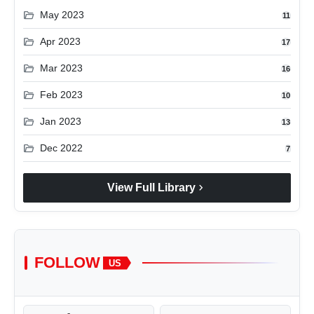
folder_open
May 2023
11
folder_open
Apr 2023
17
folder_open
Mar 2023
16
folder_open
Feb 2023
10
folder_open
Jan 2023
13
folder_open
Dec 2022
7
chevron_right
View Full Library
FOLLOW
US