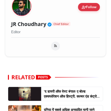
person_add
Follow
Verified Public Figure 
JR Choudhary
Chief Editor
Editor
RELATED
POSTS
‘द डायरी ऑफ वेस्ट बंगालः ए बोल्ड
एक्सप्लोरेशन ऑफ हिस्ट्री, कल्चर एंड कंट्रो...
दुनिया में सबसे अधिक अनुवादित मानी जाने