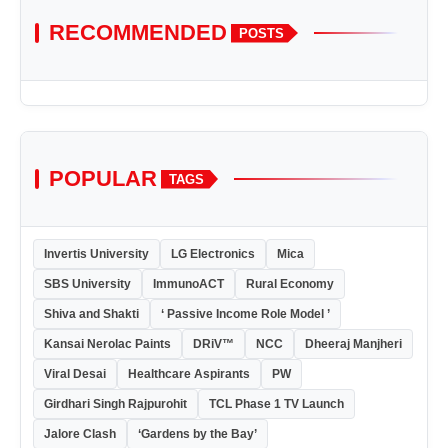
RECOMMENDED
POSTS
POPULAR
TAGS
Invertis University
LG Electronics
Mica
SBS University
ImmunoACT
Rural Economy
Shiva and Shakti
‘ Passive Income Role Model ’
Kansai Nerolac Paints
DRiV™
NCC
Dheeraj Manjheri
Viral Desai
Healthcare Aspirants
PW
Girdhari Singh Rajpurohit
TCL Phase 1 TV Launch
Jalore Clash
‘Gardens by the Bay’