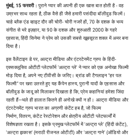
मुंबई, 15 फरवरी :
पुराने
प्यार
की
अपनी
ही
एक
खास
बात
होती
है
-
वह
उम्रभर
साथ
रहता
है
,
ठीक
वैसे
ही
जैसे
हमारी
पसंदीदा
बॉलीवुड
फिल्में।
चाहे
ब्लैक
एंड
व्हाइट
दौर
की
चोरी
-
चोरी
नजरें
हों
, 70
के
दशक
के
भव्य
संगीत
से
भरे
इज़हार
,
या
90
के
दशक
और
शुरुआती
2000
के
गहरे
एहसास
,
हिंदी
सिनेमा
ने
प्रेम
को
उसकी
सबसे
खूबसूरत
शक्ल
में
अमर
बना
दिया
है।
इस
वैलेंटाइन
डे
पर
,
अल्ट्रा
मीडिया
और
एंटरटेनमेंट
ग्रुप
के
हिंदी
-
एक्सक्लूसिव
ओटीटी
प्लेटफॉर्म
'
अल्ट्रा
प्ले
'
ने
प्यार
को
एक
अनोखा
फिल्मी
मोड़
दिया
है
,
अपने
नए
टीवीसी
के
जरिए।
ब्रांड
की
टैगलाइन
"
हर
पल
फिल्मी
"
पर
खरा
उतरते
हुए
यह
कैंपेन
हास्य
,
पुरानी
यादों
के
एहसास
और
बॉलीवुड
के
जादू
को
मिलाकर
दिखाता
है
कि
,
प्रेम
कहानियां
हमेशा
जिंदा
रहती
हैं
—
भले
ही
हालात
कितने
ही
अनोखे
क्यों
न
हों।
अल्ट्रा
मीडिया
और
एंटरटेनमेंट
ग्रुप
भारत
का
अग्रणी
कंटेंट
हब
है
,
जो
फिल्म
निर्माण
,
वितरण
,
कंटेंट
रेस्टोरेशन
और
क्षेत्रीय
ओटीटी
प्लेटफार्मों
में
विशेषज्ञता
रखता
है।
इसके
प्रमुख
प्लेटफॉर्म
में
'
अल्ट्रा
प्ले
' (
हिंदी
कंटेंट
),
'
अल्ट्रा
झकास
' (
मराठी
रीजनल
ओटीटी
)
और
'
अल्ट्रा
गाने
' (
ऑडियो
और