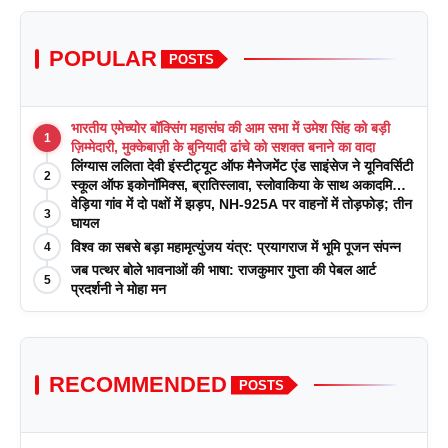
POPULAR
POSTS
भारतीय एमेच्योर बॉक्सिंग महासंघ की आम सभा में उमेश सिंह को बड़ी
1
ज़िम्मेदारी, मुक्केबाज़ी के बुनियादी ढांचे को सशक्त बनाने का वादा
लिंग्यास ललिता देवी इंस्टीट्यूट ऑफ मैनेजमेंट एंड साइंसेज ने यूनिवर्सिटी
2
स्कूल ऑफ इकोनॉमिक्स, ब्रातिस्लावा, स्लोवाकिया के साथ अकादमिक
पत्रिकाओं में प्रकाशन रणनीतियों पर एक दिवसीय कार्यशाला का
वेड़िया गांव में दो पक्षों में झड़प, NH-925A पर वाहनों में तोड़फोड़; तीन
3
आयोजन किया
घायल
विश्व का सबसे बड़ा महामृत्युंजय यंत्र: प्रयागराज में भूमि पूजन संपन्न
4
जब पत्थर बोले भावनाओं की भाषा: राजकुमार गुप्ता की पेबल आर्ट
5
प्रदर्शनी ने मोहा मन
RECOMMENDED
POSTS