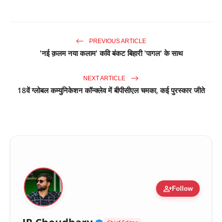
PREVIOUS ARTICLE
'नई क़लम नया कलाम' कवि बंकट बिहारी 'पागल' के साथ
NEXT ARTICLE
18वें ग्लोबल कम्युनिकेशन कॉन्क्लेव में बीपीसीएल चमका, कई पुरस्कार जीते
person_add
Follow
Verified Public Figure 