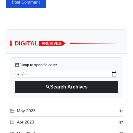
Post Comment
DIGITAL
ARCHIVES
calendar_today
Jump to specific date:
search
Search Archives
folder_open
May 2023
11
folder_open
Apr 2023
17