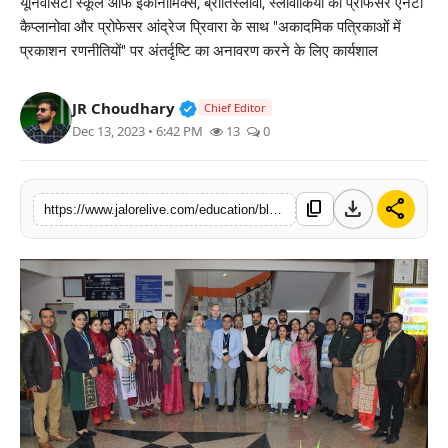
यूनिवर्सिटी स्कूल ऑफ इकोनॉमिक्स, ब्रातिस्लावा, स्लोवाकिया की प्रोफेसर एनेटा
लाइफस्टाइल
कैप्लानोवा और प्रोफेसर आंद्रेज प्रिवारा के साथ "अकादमिक पत्रिकाओं में
प्रकाशन रणनीतियों" पर अंतर्दृष्टि का अनावरण करने के लिए कार्यशाल
मनोरंजन
Verified Public Figure • 30 Mar, 2
JR Choudhary
Chief Editor
तकनीक
Dec 13, 2023 • 6:42 PM
13
0
विशेष
download
share
content_copy
https://www.jalorelive.com/education/blog-post
बिज़नेस