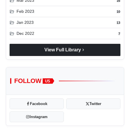
folder_open
Mar 2023
16
folder_open
Feb 2023
10
folder_open
Jan 2023
13
folder_open
Dec 2022
7
chevron_right
View Full Library
FOLLOW
US
Facebook
Twitter
Instagram