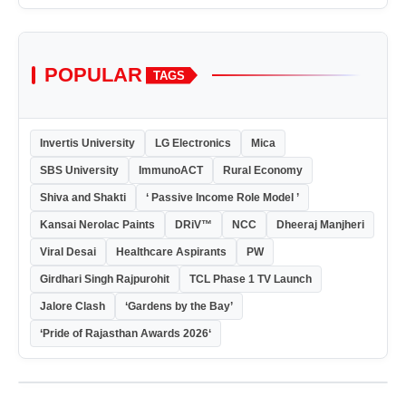
POPULAR
TAGS
Invertis University
LG Electronics
Mica
SBS University
ImmunoACT
Rural Economy
Shiva and Shakti
‘ Passive Income Role Model ’
Kansai Nerolac Paints
DRiV™
NCC
Dheeraj Manjheri
Viral Desai
Healthcare Aspirants
PW
Girdhari Singh Rajpurohit
TCL Phase 1 TV Launch
Jalore Clash
‘Gardens by the Bay’
‘Pride of Rajasthan Awards 2026‘