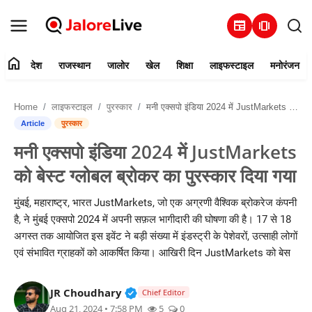
newspaper
amp_stories
home
देश
राजस्थान
जालोर
खेल
शिक्षा
लाइफस्टाइल
मनोरंजन
हमारे बारे में
Home
लाइफस्टाइल
पुरस्कार
मनी एक्सपो इंडिया 2024 में JustMarkets को बेस्ट ग्लोबल ब्रोकर का पुरस्कार दिया गया
संपर्क करें
Article
पुरस्कार
मनी एक्सपो इंडिया 2024 में JustMarkets
देश
को बेस्ट ग्लोबल ब्रोकर का पुरस्कार दिया गया
राजस्थान
मुंबई, महाराष्ट्र, भारत JustMarkets, जो एक अग्रणी वैश्विक ब्रोकरेज कंपनी
है, ने मुंबई एक्सपो 2024 में अपनी सफ़ल भागीदारी की घोषणा की है। 17 से 18
जालोर
अगस्त तक आयोजित इस इवेंट ने बड़ी संख्या में इंडस्ट्री के पेशेवरों, उत्साही लोगों
एवं संभावित ग्राहकों को आकर्षित किया। आखिरी दिन JustMarkets को बेस
खेल
Verified Public Figure • 30 Mar, 2
JR Choudhary
शिक्षा
Chief Editor
Aug 21, 2024 • 7:58 PM
5
0