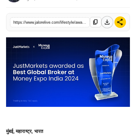
लाइफस्टाइल
download
share
content_copy
मनोरंजन
https://www.jalorelive.com/lifestyle/award/justmarkets-awarded-best-global-broker
तकनीक
विशेष
बिज़नेस
मुंबई, महाराष्ट्र, भारत