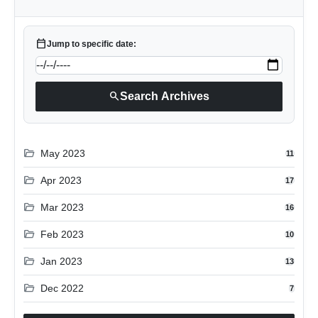
calendar_today
Jump to specific date:
search
Search Archives
folder_open
May 2023
11
folder_open
Apr 2023
17
folder_open
Mar 2023
16
folder_open
Feb 2023
10
folder_open
Jan 2023
13
folder_open
Dec 2022
7