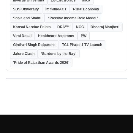
Invertis University
LG Electronics
Mica
SBS University
ImmunoACT
Rural Economy
Shiva and Shakti
‘ Passive Income Role Model ’
Kansai Nerolac Paints
DRiV™
NCC
Dheeraj Manjheri
Viral Desai
Healthcare Aspirants
PW
Girdhari Singh Rajpurohit
TCL Phase 1 TV Launch
Jalore Clash
‘Gardens by the Bay’
‘Pride of Rajasthan Awards 2026‘