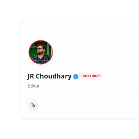
Verified Public Fig
JR Choudhary
Chief Editor
Editor