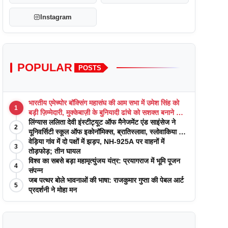
Instagram
POPULAR
POSTS
भारतीय एमेच्योर बॉक्सिंग महासंघ की आम सभा में उमेश सिंह को
1
बड़ी ज़िम्मेदारी, मुक्केबाज़ी के बुनियादी ढांचे को सशक्त बनाने का
वादा
लिंग्यास ललिता देवी इंस्टीट्यूट ऑफ मैनेजमेंट एंड साइंसेज ने
2
यूनिवर्सिटी स्कूल ऑफ इकोनॉमिक्स, ब्रातिस्लावा, स्लोवाकिया के
साथ अकादमिक पत्रिकाओं में प्रकाशन रणनीतियों पर एक
वेड़िया गांव में दो पक्षों में झड़प, NH-925A पर वाहनों में
3
दिवसीय कार्यशाला का आयोजन किया
तोड़फोड़; तीन घायल
विश्व का सबसे बड़ा महामृत्युंजय यंत्र: प्रयागराज में भूमि पूजन
4
संपन्न
जब पत्थर बोले भावनाओं की भाषा: राजकुमार गुप्ता की पेबल आर्ट
5
प्रदर्शनी ने मोहा मन