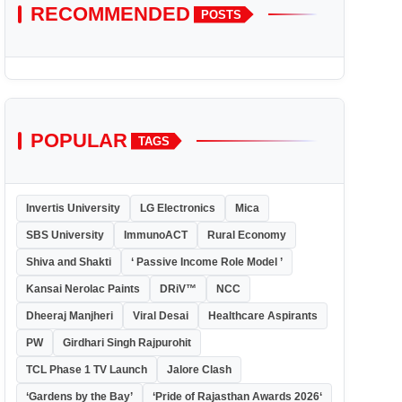
RECOMMENDED
POSTS
POPULAR
TAGS
Invertis University
LG Electronics
Mica
SBS University
ImmunoACT
Rural Economy
Shiva and Shakti
‘ Passive Income Role Model ’
Kansai Nerolac Paints
DRiV™
NCC
Dheeraj Manjheri
Viral Desai
Healthcare Aspirants
PW
Girdhari Singh Rajpurohit
TCL Phase 1 TV Launch
Jalore Clash
‘Gardens by the Bay’
‘Pride of Rajasthan Awards 2026‘