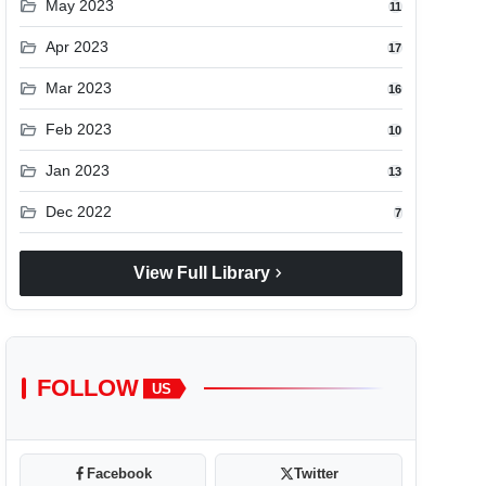
folder_open
May 2023
11
folder_open
Apr 2023
17
folder_open
Mar 2023
16
folder_open
Feb 2023
10
folder_open
Jan 2023
13
folder_open
Dec 2022
7
chevron_right
View Full Library
FOLLOW
US
Facebook
Twitter