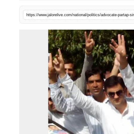
लाइफस्टाइल
https://www.jalorelive.com/national/politics/advocate-partap-s
मनोरंजन
तकनीक
विशेष
बिज़नेस