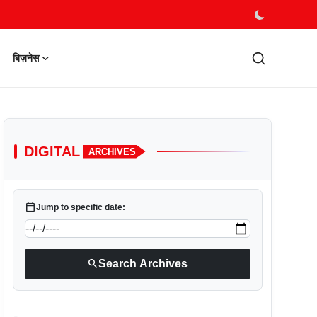
बिज़नेस
DIGITAL
ARCHIVES
calendar_today
Jump to specific date:
search
Search Archives