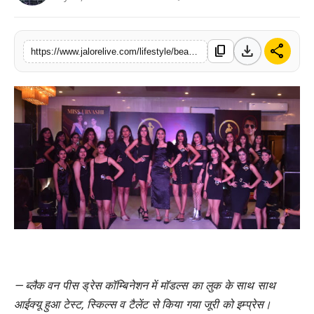
लाइफस्टाइल
download
share
content_copy
मनोरंजन
https://www.jalorelive.com/lifestyle/beauty-pageant/jaipur-audition-round-of-national-level
तकनीक
विशेष
बिज़नेस
— ब्लैक वन पीस ड्रेस कॉम्बिनेशन में मॉडल्स का लुक के साथ साथ
आईक्यू हुआ टेस्ट, स्किल्स व टैलेंट से किया गया जूरी को इम्प्रेस।