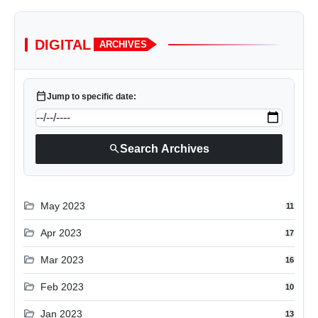
DIGITAL
ARCHIVES
calendar_today
Jump to specific date:
search
Search Archives
folder_open
May 2023
11
folder_open
Apr 2023
17
folder_open
Mar 2023
16
folder_open
Feb 2023
10
folder_open
Jan 2023
13