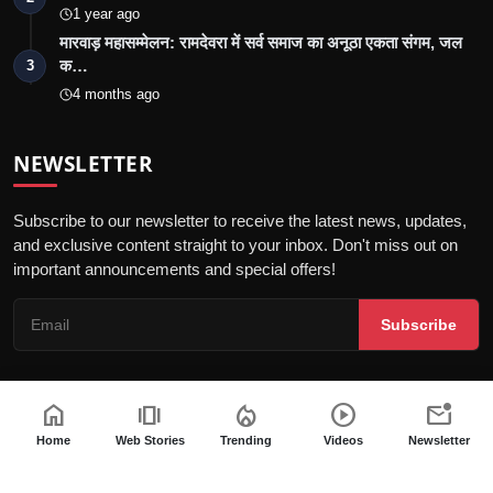
1 year ago
मारवाड़ महासम्मेलन: रामदेवरा में सर्व समाज का अनूठा एकता संगम, जल
क…
3
4 months ago
NEWSLETTER
Subscribe to our newsletter to receive the latest news, updates,
and exclusive content straight to your inbox. Don't miss out on
important announcements and special offers!
Subscribe
home
amp_stories
local_fire_department
play_circle
mark_email_unread
© 2026 Jalore Live - All Rights Reserved.
Home
Web Stories
Trending
Videos
Newsletter
गोपनीयता नीति
संपादकीय नीति
नियम और शर्तें
पीआर न्यूज़वायर