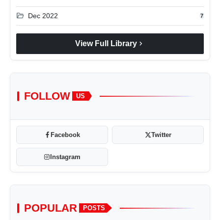
folder_open
Dec 2022
7
chevron_right
View Full Library
FOLLOW
US
Facebook
Twitter
Instagram
POPULAR
POSTS