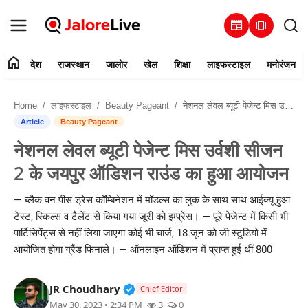
newspaper
amp_stories
home
देश
राजस्थान
जालोर
खेल
शिक्षा
लाइफस्टाइल
मनोरंजन
हमारे बारे में
Home
लाइफस्टाइल
Beauty Pageant
नेशनल लेवल ब्यूटी पेजेन्ट मिस उर्वशी सीजन 2 के जयपुर ऑडिशन राउंड का हुआ आयोजन
संपर्क करें
Article
Beauty Pageant
नेशनल लेवल ब्यूटी पेजेन्ट मिस उर्वशी सीजन
देश
2 के जयपुर ऑडिशन राउंड का हुआ आयोजन
राजस्थान
— ब्लैक वन पीस ड्रेस कॉम्बिनेशन में मॉडल्स का लुक के साथ साथ आईक्यू हुआ
टेस्ट, स्किल्स व टैलेंट से किया गया जूरी को इम्प्रेस। — पूरे पेजेन्ट में किसी भी
जालोर
पार्टिसिपेंट्स से नहीं लिया जाएगा कोई भी चार्ज, 18 जून को जी स्टूडियो में
आयोजित होगा ग्रैंड फिनाले। — ऑनलाइन ऑडिशन में प्राप्त हुई थीं 800
खेल
Verified Public Figure • 30 Mar, 2
JR Choudhary
शिक्षा
Chief Editor
May 30, 2023 • 2:34 PM
3
0