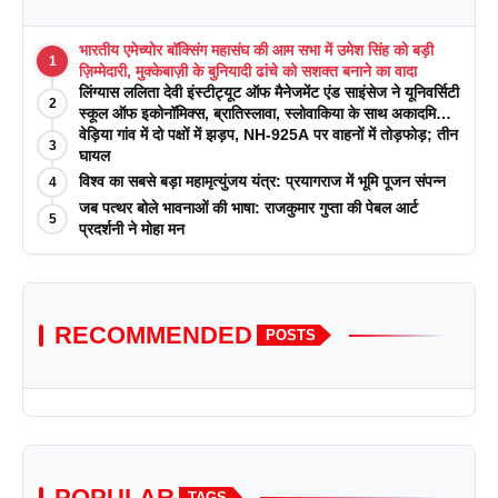
भारतीय एमेच्योर बॉक्सिंग महासंघ की आम सभा में उमेश सिंह को बड़ी
1
ज़िम्मेदारी, मुक्केबाज़ी के बुनियादी ढांचे को सशक्त बनाने का वादा
लिंग्यास ललिता देवी इंस्टीट्यूट ऑफ मैनेजमेंट एंड साइंसेज ने यूनिवर्सिटी
2
स्कूल ऑफ इकोनॉमिक्स, ब्रातिस्लावा, स्लोवाकिया के साथ अकादमिक
पत्रिकाओं में प्रकाशन रणनीतियों पर एक दिवसीय कार्यशाला का
वेड़िया गांव में दो पक्षों में झड़प, NH-925A पर वाहनों में तोड़फोड़; तीन
3
आयोजन किया
घायल
विश्व का सबसे बड़ा महामृत्युंजय यंत्र: प्रयागराज में भूमि पूजन संपन्न
4
जब पत्थर बोले भावनाओं की भाषा: राजकुमार गुप्ता की पेबल आर्ट
5
प्रदर्शनी ने मोहा मन
RECOMMENDED
POSTS
POPULAR
TAGS