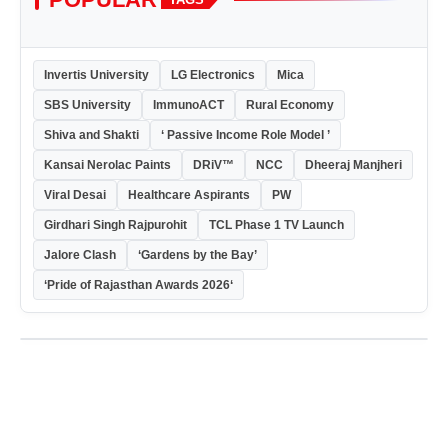
Invertis University
LG Electronics
Mica
SBS University
ImmunoACT
Rural Economy
Shiva and Shakti
‘ Passive Income Role Model ’
Kansai Nerolac Paints
DRiV™
NCC
Dheeraj Manjheri
Viral Desai
Healthcare Aspirants
PW
Girdhari Singh Rajpurohit
TCL Phase 1 TV Launch
Jalore Clash
‘Gardens by the Bay’
‘Pride of Rajasthan Awards 2026‘