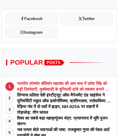
Facebook
Twitter
Instagram
POPULAR
POSTS
भारतीय एमेच्योर बॉक्सिंग महासंघ की आम सभा में उमेश सिंह को
1
बड़ी ज़िम्मेदारी, मुक्केबाज़ी के बुनियादी ढांचे को सशक्त बनाने का
वादा
लिंग्यास ललिता देवी इंस्टीट्यूट ऑफ मैनेजमेंट एंड साइंसेज ने
2
यूनिवर्सिटी स्कूल ऑफ इकोनॉमिक्स, ब्रातिस्लावा, स्लोवाकिया के
साथ अकादमिक पत्रिकाओं में प्रकाशन रणनीतियों पर एक
वेड़िया गांव में दो पक्षों में झड़प, NH-925A पर वाहनों में
3
दिवसीय कार्यशाला का आयोजन किया
तोड़फोड़; तीन घायल
विश्व का सबसे बड़ा महामृत्युंजय यंत्र: प्रयागराज में भूमि पूजन
4
संपन्न
जब पत्थर बोले भावनाओं की भाषा: राजकुमार गुप्ता की पेबल आर्ट
5
प्रदर्शनी ने मोहा मन