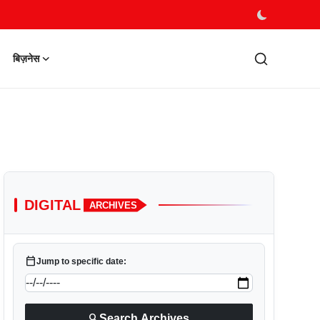
बिज़नेस
DIGITAL
ARCHIVES
calendar_today
Jump to specific date:
search
Search Archives