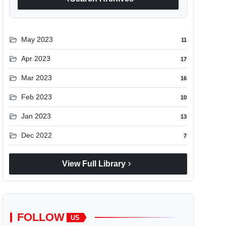
folder_open
May 2023
11
folder_open
Apr 2023
17
folder_open
Mar 2023
16
folder_open
Feb 2023
10
folder_open
Jan 2023
13
folder_open
Dec 2022
7
chevron_right
View Full Library
FOLLOW
US