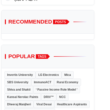
RECOMMENDED
POSTS
POPULAR
TAGS
Invertis University
LG Electronics
Mica
SBS University
ImmunoACT
Rural Economy
Shiva and Shakti
‘ Passive Income Role Model ’
Kansai Nerolac Paints
DRiV™
NCC
Dheeraj Manjheri
Viral Desai
Healthcare Aspirants