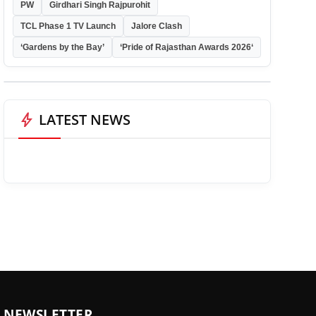
PW
Girdhari Singh Rajpurohit
TCL Phase 1 TV Launch
Jalore Clash
‘Gardens by the Bay’
‘Pride of Rajasthan Awards 2026‘
bolt
LATEST NEWS
NEWSLETTER