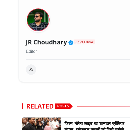
Verified Public Fig
JR Choudhary
Chief Editor
Editor
RELATED
POSTS
फ़िल्म ‘गौरैया लाइव’ का शानदार प्रीमियर
संपन्न, इमोशनल कहानी को मिली दर्शको...