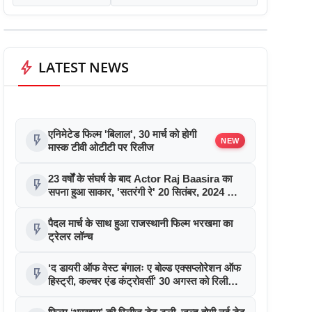
bolt
LATEST NEWS
एनिमेटेड फिल्म 'बिलाल', 30 मार्च को होगी
flash_on
NEW
मास्क टीवी ओटीटी पर रिलीज
23 वर्षों के संघर्ष के बाद Actor Raj Baasira का
flash_on
सपना हुआ साकार, 'सतरंगी रे' 20 सितंबर, 2024 को
होगी रिलीज़
पैदल मार्च के साथ हुआ राजस्थानी फिल्म भरखमा का
flash_on
ट्रेलर लॉन्च
‘द डायरी ऑफ वेस्ट बंगालः ए बोल्ड एक्सप्लोरेशन ऑफ
flash_on
हिस्ट्री, कल्चर एंड कंट्रोवर्सी’ 30 अगस्त को रिलीज हो
रही है, जिसमें अर्शिन मेहता, यजुर मारवाह और गौरी
शंकर मुख्य भूमिका में हैं