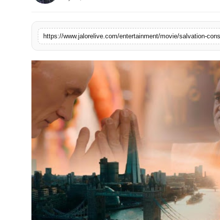
लाइफस्टाइल
मनोरंजन
https://www.jalorelive.com/entertainment/movie/salvation-con
तकनीक
विशेष
बिज़नेस