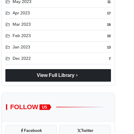
folder_open
May 2023
11
folder_open
Apr 2023
17
folder_open
Mar 2023
16
folder_open
Feb 2023
10
folder_open
Jan 2023
13
folder_open
Dec 2022
7
chevron_right
View Full Library
FOLLOW
US
Facebook
Twitter