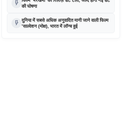
फिल्म ‘भरखमा’ की रिलीज़ डेट टली, जल्द होगी नई डेट
flash_on
की घोषणा
दुनिया में सबसे अधिक अनुवादित मानी जाने वाली फिल्म
flash_on
'साल्वेशन (मोक्ष), भारत में लॉन्च हुई