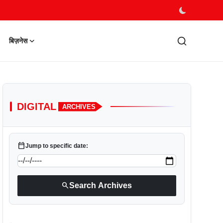
बिज़नेस
DIGITAL
ARCHIVES
calendar_today
Jump to specific date:
search
Search Archives