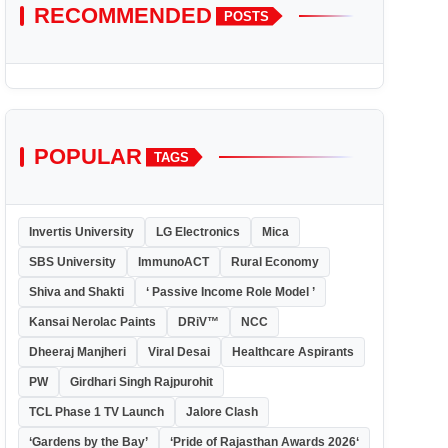
RECOMMENDED
POSTS
POPULAR
TAGS
Invertis University
LG Electronics
Mica
SBS University
ImmunoACT
Rural Economy
Shiva and Shakti
‘ Passive Income Role Model ’
Kansai Nerolac Paints
DRiV™
NCC
Dheeraj Manjheri
Viral Desai
Healthcare Aspirants
PW
Girdhari Singh Rajpurohit
TCL Phase 1 TV Launch
Jalore Clash
‘Gardens by the Bay’
‘Pride of Rajasthan Awards 2026‘