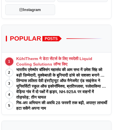
Instagram
POPULAR
POSTS
KühlTherm ने डेटा सेंटर्स के लिए स्वदेशी Liquid
1
Cooling Solutions लॉन्च किए
भारतीय एमेच्योर बॉक्सिंग महासंघ की आम सभा में उमेश सिंह को
2
बड़ी ज़िम्मेदारी, मुक्केबाज़ी के बुनियादी ढांचे को सशक्त बनाने का
वादा
लिंग्यास ललिता देवी इंस्टीट्यूट ऑफ मैनेजमेंट एंड साइंसेज ने
3
यूनिवर्सिटी स्कूल ऑफ इकोनॉमिक्स, ब्रातिस्लावा, स्लोवाकिया के
साथ अकादमिक पत्रिकाओं में प्रकाशन रणनीतियों पर एक
वेड़िया गांव में दो पक्षों में झड़प, NH-925A पर वाहनों में
4
दिवसीय कार्यशाला का आयोजन किया
तोड़फोड़; तीन घायल
गिव-अप अभियान की अवधि 28 फरवरी तक बढ़ी, अपात्र लाभार्थी
5
हटा सकेंगे अपना नाम