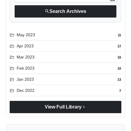
लाइफस्टाइल
search
Search Archives
मनोरंजन
folder_open
तकनीक
May 2023
11
folder_open
Apr 2023
17
विशेष
folder_open
Mar 2023
16
बिज़नेस
folder_open
Feb 2023
10
folder_open
Jan 2023
13
folder_open
Dec 2022
7
chevron_right
View Full Library