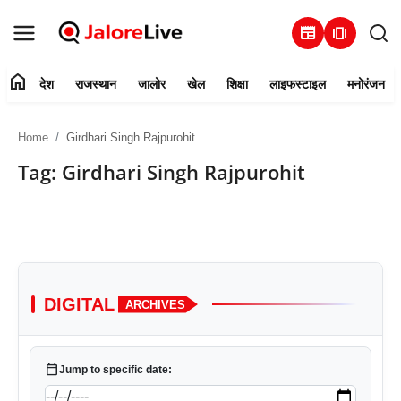
newspaper
amp_stories
home
देश
राजस्थान
जालोर
खेल
शिक्षा
लाइफस्टाइल
मनोरंजन
हमारे बारे में
Home
Girdhari Singh Rajpurohit
संपर्क करें
Tag: Girdhari Singh Rajpurohit
देश
राजस्थान
जालोर
DIGITAL
ARCHIVES
खेल
calendar_today
Jump to specific date:
शिक्षा