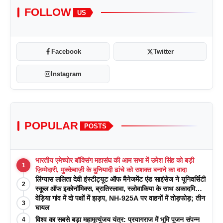
FOLLOW
US
Facebook
Twitter
Instagram
POPULAR
POSTS
भारतीय एमेच्योर बॉक्सिंग महासंघ की आम सभा में उमेश सिंह को बड़ी
1
ज़िम्मेदारी, मुक्केबाज़ी के बुनियादी ढांचे को सशक्त बनाने का वादा
लिंग्यास ललिता देवी इंस्टीट्यूट ऑफ मैनेजमेंट एंड साइंसेज ने यूनिवर्सिटी
2
स्कूल ऑफ इकोनॉमिक्स, ब्रातिस्लावा, स्लोवाकिया के साथ अकादमिक
पत्रिकाओं में प्रकाशन रणनीतियों पर एक दिवसीय कार्यशाला का
वेड़िया गांव में दो पक्षों में झड़प, NH-925A पर वाहनों में तोड़फोड़; तीन
3
आयोजन किया
घायल
विश्व का सबसे बड़ा महामृत्युंजय यंत्र: प्रयागराज में भूमि पूजन संपन्न
4