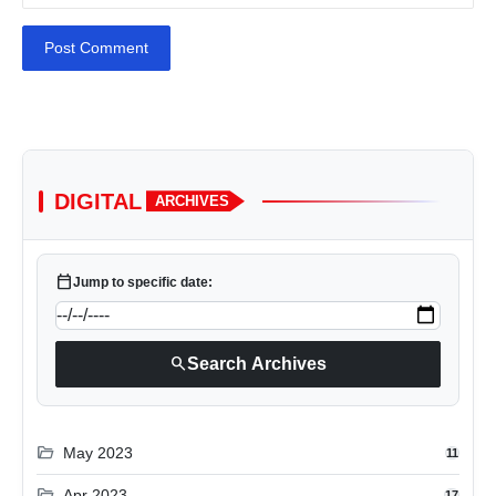
Post Comment
DIGITAL
ARCHIVES
calendar_today
Jump to specific date:
search
Search Archives
folder_open
May 2023
11
folder_open
Apr 2023
17