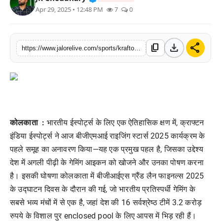
Apr 29, 2025 • 12:48 PM
7
0
लाइफस्टाइल
मनोरंजन
download
share
content_copy
https://www.jalorelive.com/sports/krafton-india-launches-first-cohort-of
तकनीक
विशेष
बिज़नेस
कोलकाता :
भारतीय
ईस्पोर्ट्स
के
लिए
एक
ऐतिहासिक
क्षण
में
,
क्राफ्टन
इंडिया
ईस्पोर्ट्स
ने
आज
बीजीएमआई
राइजिंग
स्टार्स
2025
कार्यक्रम
के
पहले
समूह
का
अनावरण
किया
—
यह
एक
प्रमुख
पहल
है
,
जिसका
उद्देश्य
देश
में
अगली
पीढ़ी
के
गेमिंग
आइकन
को
खोजने
और
उनका
पोषण
करना
है।
इसकी
घोषणा
कोलकाता
में
बीजीआईएस
ग्रैंड
लैन
फाइनल्स
2025
के
उद्घाटन
दिवस
के
दौरान
की
गई
,
जो
भारतीय
प्रतिस्पर्धी
गेमिंग
के
सबसे
भव्य
मंचों
में
से
एक
है
,
जहां
देश
की
16
सर्वश्रेष्ठ
टीमें
3.2
करोड़
रुपये
के
विशाल
पुर
enclosed pool
के
लिए
आपस
में
भिड़
रही
हैं।