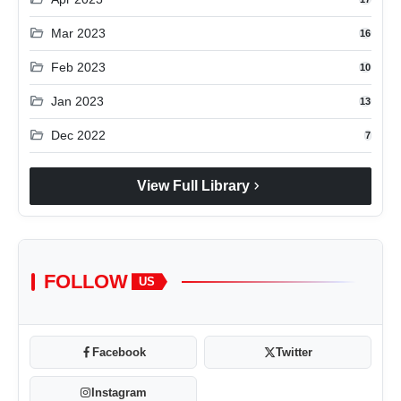
folder_open
Mar 2023
16
folder_open
Feb 2023
10
folder_open
Jan 2023
13
folder_open
Dec 2022
7
chevron_right
View Full Library
FOLLOW
US
Facebook
Twitter
Instagram