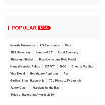
POPULAR
TAGS
Invertis University
LG Electronics
Mica
SBS University
ImmunoACT
Rural Economy
Shiva and Shakti
‘ Passive Income Role Model ’
Kansai Nerolac Paints
DRiV™
NCC
Dheeraj Manjheri
Viral Desai
Healthcare Aspirants
PW
Girdhari Singh Rajpurohit
TCL Phase 1 TV Launch
Jalore Clash
‘Gardens by the Bay’
‘Pride of Rajasthan Awards 2026‘