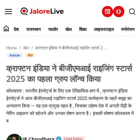
newspaper
amp_stories
home
देश
राजस्थान
जालोर
खेल
शिक्षा
लाइफस्टाइल
मनोरंजन
हमारे बारे में
Home
खेल
क्राफ्टन इंडिया ने बीजीएमआई राइजिंग स्टार्स 2025 का पहला ग्रुप लॉन्च किया
संपर्क करें
Article
खेल
क्राफ्टन इंडिया ने बीजीएमआई राइजिंग स्टार्स
देश
2025 का पहला ग्रुप लॉन्च किया
राजस्थान
कोलकाता : भारतीय ईस्पोर्ट्स के लिए एक ऐतिहासिक क्षण में , क्राफ्टन इंडिया
ईस्पोर्ट्स ने आज बीजीएमआई राइजिंग स्टार्स 2025 कार्यक्रम के पहले समूह का
जालोर
अनावरण किया — यह एक प्रमुख पहल है , जिसका उद्देश्य देश में अगली पीढ़ी के
गेमिंग आइकन को खोजने और उनका पोषण करना है। इसकी घोषणा कोलकाता में
खेल
ब
शिक्षा
Verified Public Figure • 30 Mar, 2
JR Choudhary
Chief Editor