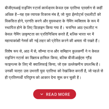
बीजीएमआई
राइजिंग
स्टार्स
कार्यक्रम
केवल
एक
प्रतिभा
प्रदर्शन
से
कहीं
अधिक
है
—
यह
एक
व्यापक
विकास
मंच
है
,
जो
युवा
ईस्पोर्ट्स
एथलीटों
को
विकसित
होने
,
प्रगति
करने
और
मुख्यधारा
के
गेमिंग
व्यक्तित्व
के
रूप
में
स्थापित
होने
के
लिए
डिज़ाइन
किया
गया
है।
चयनित
आठ
एथलीट
न
केवल
गेमिंग
उत्कृष्टता
का
प्रतिनिधित्व
करते
हैं
,
बल्कि
भारत
भर
में
महत्वाकांक्षी
गेमर्स
की
नई
लहर
को
प्रेरित
करने
की
क्षमता
भी
रखते
हैं।
विशेष
रूप
से
,
आठ
में
से
,
सौम्या
राज
और
समिहान
कुलकर्णी
ने
न
केवल
राइजिंग
स्टार्स
का
खिताब
हासिल
किया
,
बल्कि
बीजीआईएस
ग्रैंड
फाइनल्स
के
लिए
भी
क्वालिफाई
किया
,
जो
एक
उल्लेखनीय
उपलब्धि
है।
उनकी
यात्रा
उस
उभरती
युवा
प्रतिभा
को
रेखांकित
करती
है
,
जो
पहले
से
ही
प्रतिस्पर्धी
परिदृश्य
को
आकार
देना
शुरू
कर
चुकी
है।
expand_more
READ MORE