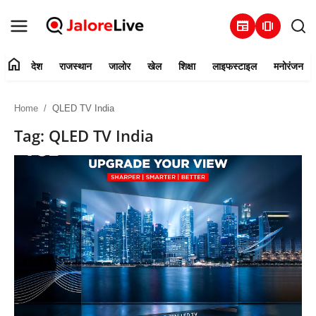
newspaper
amp_stories
home
देश
राजस्थान
जालोर
खेल
शिक्षा
लाइफस्टाइल
मनोरंजन
हमारे बारे में
Home
QLED TV India
संपर्क करें
Tag: QLED TV India
देश
राजस्थान
जालोर
खेल
शिक्षा