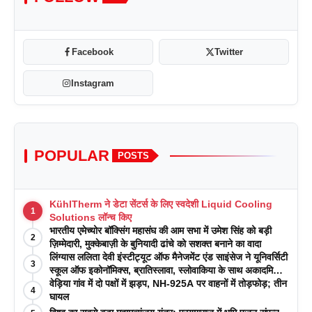
Facebook
Twitter
Instagram
POPULAR
POSTS
KühlTherm ने डेटा सेंटर्स के लिए स्वदेशी Liquid Cooling
1
Solutions लॉन्च किए
भारतीय एमेच्योर बॉक्सिंग महासंघ की आम सभा में उमेश सिंह को बड़ी
2
ज़िम्मेदारी, मुक्केबाज़ी के बुनियादी ढांचे को सशक्त बनाने का वादा
लिंग्यास ललिता देवी इंस्टीट्यूट ऑफ मैनेजमेंट एंड साइंसेज ने यूनिवर्सिटी
3
स्कूल ऑफ इकोनॉमिक्स, ब्रातिस्लावा, स्लोवाकिया के साथ अकादमिक
पत्रिकाओं में प्रकाशन रणनीतियों पर एक दिवसीय कार्यशाला का
वेड़िया गांव में दो पक्षों में झड़प, NH-925A पर वाहनों में तोड़फोड़; तीन
4
आयोजन किया
घायल