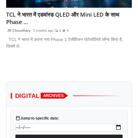
लाइफस्टाइल
TCL ने भारत में एडवांस्ड QLED और Mini LED के साथ
Phase ...
मनोरंजन
JR Choudhary
3 months ago
0
4
तकनीक
TCL ने भारत में अपना नया Phase 1 टेलीविजन पोर्टफोलियो लॉन्च किया है,
जिसमें ले...
विशेष
बिज़नेस
DIGITAL
ARCHIVES
calendar_today
Jump to specific date: