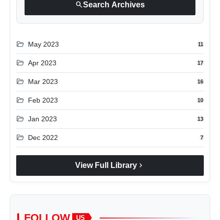
search
Search Archives
folder_open
May 2023
11
folder_open
Apr 2023
17
folder_open
Mar 2023
16
folder_open
Feb 2023
10
folder_open
Jan 2023
13
folder_open
Dec 2022
7
chevron_right
View Full Library
FOLLOW
US