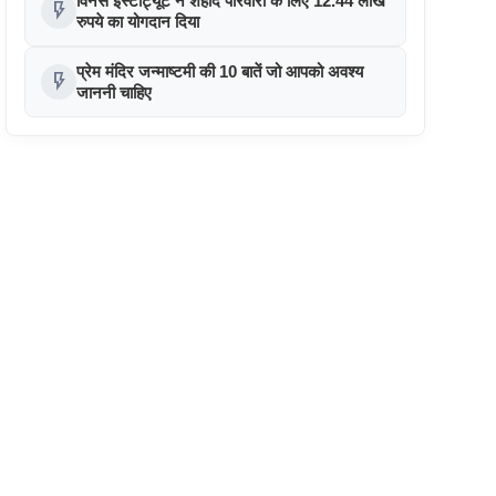
विनर्स इंस्टीट्यूट ने शहीद परिवारों के लिए 12.44 लाख
flash_on
रुपये का योगदान दिया
प्रेम मंदिर जन्माष्टमी की 10 बातें जो आपको अवश्य
flash_on
जाननी चाहिए