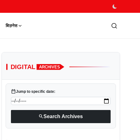
बिज़नेस
DIGITAL
ARCHIVES
calendar_today
Jump to specific date:
search
Search Archives