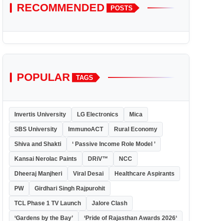
RECOMMENDED
POSTS
POPULAR
TAGS
Invertis University
LG Electronics
Mica
SBS University
ImmunoACT
Rural Economy
Shiva and Shakti
‘ Passive Income Role Model ’
Kansai Nerolac Paints
DRiV™
NCC
Dheeraj Manjheri
Viral Desai
Healthcare Aspirants
PW
Girdhari Singh Rajpurohit
TCL Phase 1 TV Launch
Jalore Clash
‘Gardens by the Bay’
‘Pride of Rajasthan Awards 2026‘