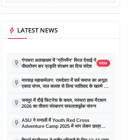
bolt
LATEST NEWS
गंगाधरा अलखधाम में 'ग्रीनमैन' विरल देसाई ने
flash_on
NEW
पौधारोपण कर प्रकृति संरक्षण का दिया संदेश
मारवाड़ महासम्मेलन: रामदेवरा में सर्व समाज का अनूठा
flash_on
एकता संगम, जल कलश से लिया जातिवाद के खात्मे का
संकल्प
जयपुर में दौड़े फिटनेस के कदम, मरुधरा हाफ मैराथन
flash_on
2026 का तीसरा संस्करण सफलतापूर्वक संपन्न
ASU ने मनाली में Youth Red Cross
flash_on
Adventure Camp 2025 में भाग लेकर छात्र
नेतृत्व को दी नई उड़ान