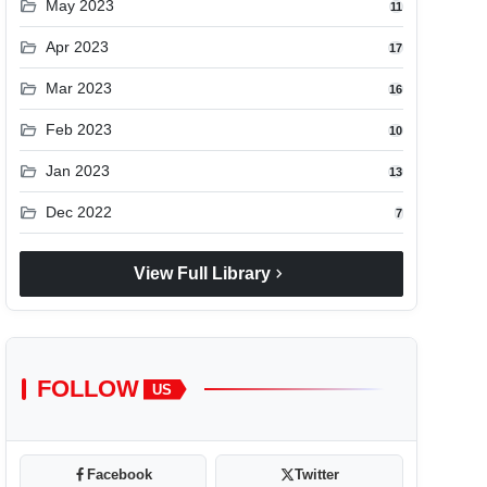
folder_open
May 2023
11
folder_open
Apr 2023
17
folder_open
Mar 2023
16
folder_open
Feb 2023
10
folder_open
Jan 2023
13
folder_open
Dec 2022
7
chevron_right
View Full Library
FOLLOW
US
Facebook
Twitter