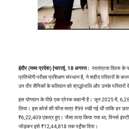
इंदौर (मध्य प्रदेश) [भारत], 18 अगस्त :
स्वतंत्रता
दिवस
के
प्रतियोगी
परीक्षा
प्रशिक्षण
संस्थान
है
,
ने
शहीद
परिवारों
के
कल्
उन
वीर
सैनिकों
के
बलिदान
को
श्रद्धांजलि
और
उनके
परिवारों
क
इस
योगदान
के
पीछे
एक
प्रेरक
कहानी
है।
जून
2025
में
,
6,2
लिया।
इस
कोर्स
की
फीस
मात्र
₹99
रखी
गई
थी
ताकि
हर
छात
₹6,22,409
एकत्र
हुए।
जैसा
वादा
किया
गया
था
,
विनर्स
इंस्ट
जोड़कर
इसे
₹12,44,818
तक
पहुँचा
दिया।