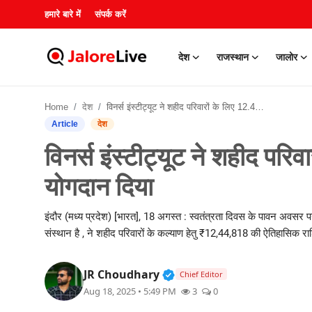
हमारे बारे में
संपर्क करें
देश
राजस्थान
जालोर
हमारे बारे में
Home
देश
विनर्स इंस्टीट्यूट ने शहीद परिवारों के लिए 12.44 लाख रुपये का योगदान दिया
संपर्क करें
Article
देश
विनर्स इंस्टीट्यूट ने शहीद पर
देश
योगदान दिया
राजस्थान
इंदौर (मध्य प्रदेश) [भारत], 18 अगस्त : स्वतंत्रता दिवस के पावन अवसर पर , 
जालोर
संस्थान है , ने शहीद परिवारों के कल्याण हेतु ₹12,44,818 की ऐतिहासिक 
खेल
Verified Public Figure • 3
JR Choudhary
Chief Editor
Aug 18, 2025 • 5:49 PM
3
0
शिक्षा