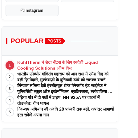
Instagram
POPULAR
POSTS
KühlTherm ने डेटा सेंटर्स के लिए स्वदेशी Liquid
1
Cooling Solutions लॉन्च किए
भारतीय एमेच्योर बॉक्सिंग महासंघ की आम सभा में उमेश सिंह को
2
बड़ी ज़िम्मेदारी, मुक्केबाज़ी के बुनियादी ढांचे को सशक्त बनाने का
वादा
लिंग्यास ललिता देवी इंस्टीट्यूट ऑफ मैनेजमेंट एंड साइंसेज ने
3
यूनिवर्सिटी स्कूल ऑफ इकोनॉमिक्स, ब्रातिस्लावा, स्लोवाकिया के
साथ अकादमिक पत्रिकाओं में प्रकाशन रणनीतियों पर एक
वेड़िया गांव में दो पक्षों में झड़प, NH-925A पर वाहनों में
4
दिवसीय कार्यशाला का आयोजन किया
तोड़फोड़; तीन घायल
गिव-अप अभियान की अवधि 28 फरवरी तक बढ़ी, अपात्र लाभार्थी
5
हटा सकेंगे अपना नाम