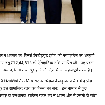
पावन
अवसर
पर
,
विनर्स
इंस्टीट्यूट
इंदौर
,
जो
मध्यप्रदेश
का
अग्रणी
याण
हेतु
₹12,44,818
की
ऐतिहासिक
राशि
समर्पित
की।
यह
पहल
े
सम्मान
,
शिक्षा
तथा
खुशहाली
की
दिशा
में
एक
महत्वपूर्ण
कदम
है।
89
विद्यार्थियों
ने
आदित्य
सर
के
स्पेशल
कैलकुलेशन
बैच
में
प्रवेश
्र
इस
सामाजिक
कार्य
का
हिस्सा
बन
सके।
इस
माध्यम
से
कुल
ीट्यूट
के
संस्थापक
आदित्य
पटेल
सर
ने
अपनी
ओर
से
उतनी
ही
राशि